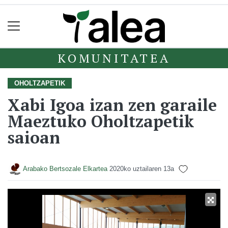
KOMUNITATEA
OHOLTZAPETIK
Xabi Igoa izan zen garaile
Maeztuko Oholtzapetik
saioan
Arabako Bertsozale Elkartea
2020ko uztailaren 13a