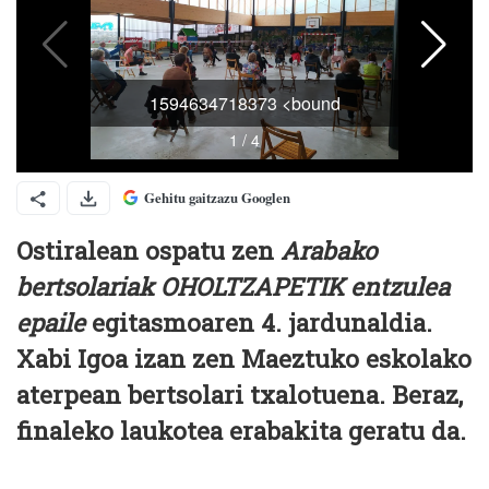
Gehitu gaitzazu Googlen
Ostiralean ospatu zen
Arabako
bertsolariak OHOLTZAPETIK entzulea
epaile
egitasmoaren 4. jardunaldia.
Xabi Igoa izan zen Maeztuko eskolako
aterpean bertsolari txalotuena. Beraz,
finaleko laukotea erabakita geratu da.