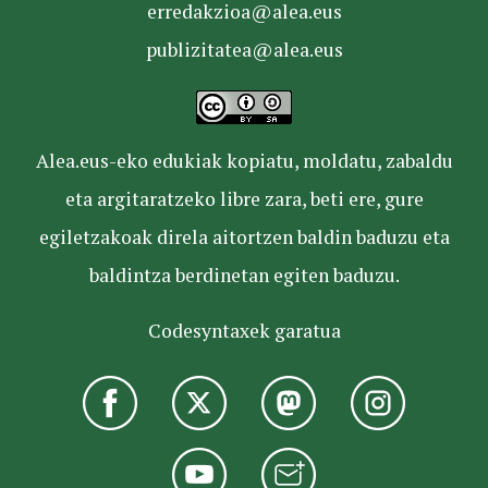
erredakzioa@alea.eus
publizitatea@alea.eus
Alea.eus-eko edukiak kopiatu, moldatu, zabaldu
eta argitaratzeko libre zara, beti ere, gure
egiletzakoak direla aitortzen baldin baduzu eta
baldintza berdinetan egiten baduzu.
Codesyntaxek garatua