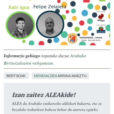
Informazio gehiago
topatuko duzue
Arabako
Bertsozalearen webgunean
.
BERTSOAK
MENDIALDEA
ARRAIA-MAEZTU
Izan zaitez ALEAkide!
ALEA da Arabako euskarazko aldizkari bakarra, eta zu
bezalako irakurleen babesa behar du aurrera egiteko.