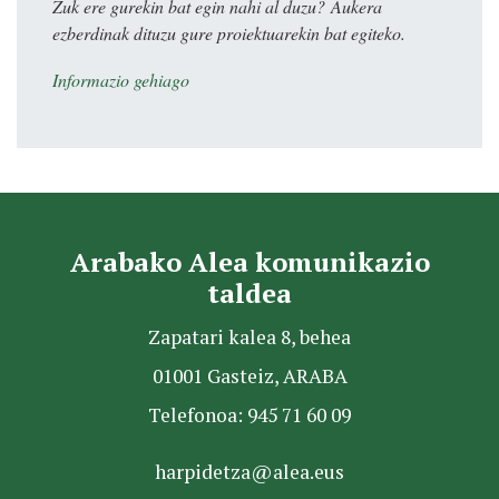
Zuk ere gurekin bat egin nahi al duzu? Aukera
ezberdinak dituzu gure proiektuarekin bat egiteko.
Informazio gehiago
Arabako Alea komunikazio
taldea
Zapatari kalea 8, behea
01001 Gasteiz, ARABA
Telefonoa: 945 71 60 09
harpidetza@alea.eus