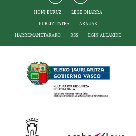
HONI BURUZ
LEGE OHARRA
PUBLIZITATEA
ARAUAK
HARREMANETARAKO
RSS
EGIN ALEAKIDE