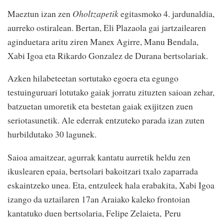
Maeztun izan zen
Oholtzapetik
egitasmoko 4. jardunaldia,
aurreko ostiralean. Bertan, Eli Plazaola gai jartzailearen
aginduetara aritu ziren Manex Agirre, Manu Bendala,
Xabi Igoa eta Rikardo Gonzalez de Durana bertsolariak.
Azken hilabeteetan sortutako egoera eta egungo
testuinguruari lotutako gaiak jorratu zituzten saioan zehar,
batzuetan umoretik eta bestetan gaiak exijitzen zuen
seriotasunetik. Ale ederrak entzuteko parada izan zuten
hurbildutako 30 lagunek.
Saioa amaitzear, agurrak kantatu aurretik heldu zen
ikuslearen epaia, bertsolari bakoitzari txalo zaparrada
eskaintzeko unea. Eta, entzuleek hala erabakita, Xabi Igoa
izango da uztailaren 17an Araiako kaleko frontoian
kantatuko duen bertsolaria, Felipe Zelaieta, Peru