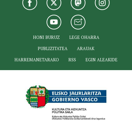
HONI BURUZ
LEGE OHARRA
PUBLIZITATEA
ARAUAK
HARREMANETARAKO
RSS
EGIN ALEAKIDE