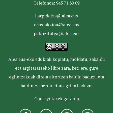
Telefonoa: 945 71 60 09
harpidetza@alea.eus
erredakzioa@alea.eus
publizitatea@alea.eus
Alea.eus-eko edukiak kopiatu, moldatu, zabaldu
eta argitaratzeko libre zara, beti ere, gure
egiletzakoak direla aitortzen baldin baduzu eta
baldintza berdinetan egiten baduzu.
Codesyntaxek garatua