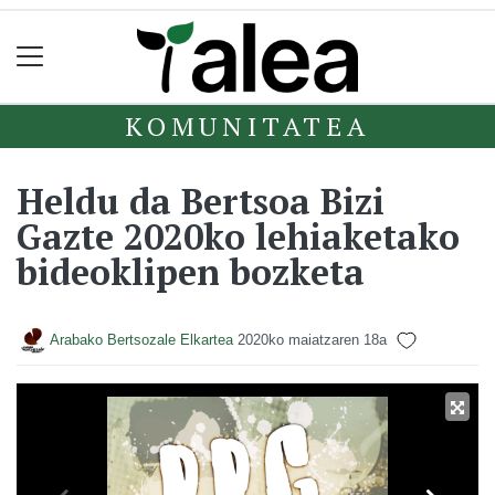
KOMUNITATEA
Heldu da Bertsoa Bizi
Gazte 2020ko lehiaketako
bideoklipen bozketa
Arabako Bertsozale Elkartea
2020ko maiatzaren 18a