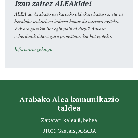
Izan zaitez ALEAkide!
ALEA da Arabako euskarazko aldizkari bakarra, eta zu
bezalako irakurleen babesa behar du aurrera egiteko.
Zuk ere gurekin bat egin nahi al duzu? Aukera
ezberdinak dituzu gure proiektuarekin bat egiteko.
Informazio gehiago
Arabako Alea komunikazio
taldea
Zapatari kalea 8, behea
01001 Gasteiz, ARABA