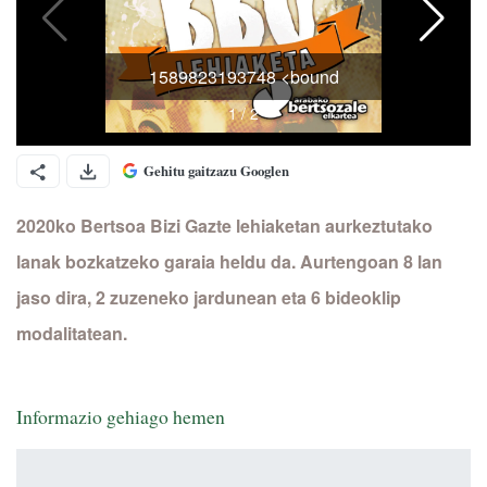
Gehitu gaitzazu Googlen
2020ko Bertsoa Bizi Gazte lehiaketan aurkeztutako
lanak bozkatzeko garaia heldu da. Aurtengoan 8 lan
jaso dira, 2 zuzeneko jardunean eta 6 bideoklip
modalitatean.
Informazio gehiago hemen