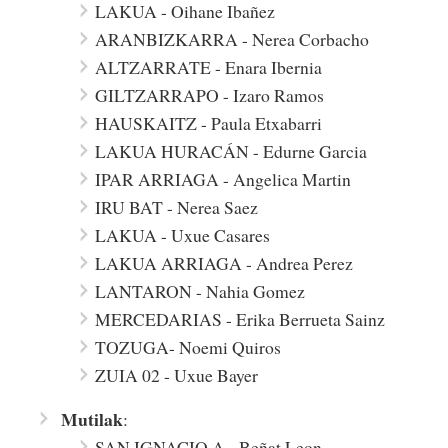
LAKUA - Oihane Ibañez
ARANBIZKARRA - Nerea Corbacho
ALTZARRATE - Enara Ibernia
GILTZARRAPO - Izaro Ramos
HAUSKAITZ - Paula Etxabarri
LAKUA HURACÁN - Edurne Garcia
IPAR ARRIAGA - Angelica Martin
IRU BAT - Nerea Saez
LAKUA - Uxue Casares
LAKUA ARRIAGA - Andrea Perez
LANTARON - Nahia Gomez
MERCEDARIAS - Erika Berrueta Sainz
TOZUGA- Noemi Quiros
ZUIA 02 - Uxue Bayer
Mutilak
:
SAN IGNACIO A - Beñat Leon