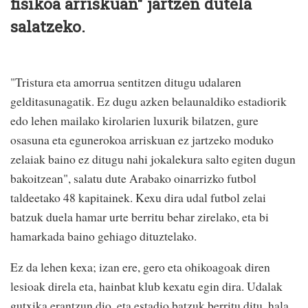
fisikoa arriskuan" jartzen dutela
salatzeko.
"Tristura eta amorrua sentitzen ditugu udalaren
gelditasunagatik. Ez dugu azken belaunaldiko estadiorik
edo lehen mailako kirolarien luxurik bilatzen, gure
osasuna eta egunerokoa arriskuan ez jartzeko moduko
zelaiak baino ez ditugu nahi jokalekura salto egiten dugun
bakoitzean", salatu dute Arabako oinarrizko futbol
taldeetako 48 kapitainek. Kexu dira udal futbol zelai
batzuk duela hamar urte berritu behar zirelako, eta bi
hamarkada baino gehiago dituztelako.
Ez da lehen kexa; izan ere, gero eta ohikoagoak diren
lesioak direla eta, hainbat klub kexatu egin dira. Udalak
gutxika erantzun dio, eta estadio batzuk berritu ditu, hala