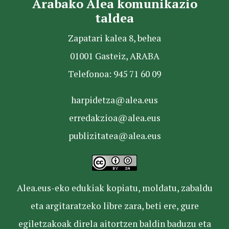
Arabako Alea komunikazio
taldea
Zapatari kalea 8, behea
01001 Gasteiz, ARABA
Telefonoa: 945 71 60 09
harpidetza@alea.eus
erredakzioa@alea.eus
publizitatea@alea.eus
Alea.eus-eko edukiak kopiatu, moldatu, zabaldu
eta argitaratzeko libre zara, beti ere, gure
egiletzakoak direla aitortzen baldin baduzu eta