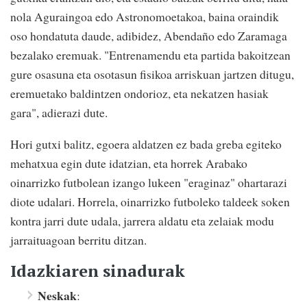
nola Aguraingoa edo Astronomoetakoa, baina oraindik
oso hondatuta daude, adibidez, Abendaño edo Zaramaga
bezalako eremuak. "Entrenamendu eta partida bakoitzean
gure osasuna eta osotasun fisikoa arriskuan jartzen ditugu,
eremuetako baldintzen ondorioz, eta nekatzen hasiak
gara", adierazi dute.
Hori gutxi balitz, egoera aldatzen ez bada greba egiteko
mehatxua egin dute idatzian, eta horrek Arabako
oinarrizko futbolean izango lukeen "eraginaz" ohartarazi
diote udalari. Horrela, oinarrizko futboleko taldeek soken
kontra jarri dute udala, jarrera aldatu eta zelaiak modu
jarraituagoan berritu ditzan.
Idazkiaren sinadurak
Neskak
: