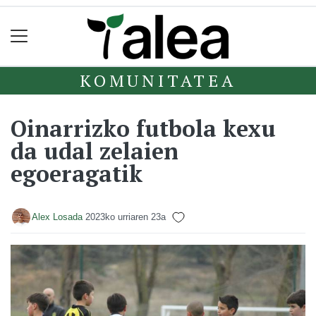
KOMUNITATEA
Oinarrizko futbola kexu
da udal zelaien
egoeragatik
Alex Losada
2023ko urriaren 23a