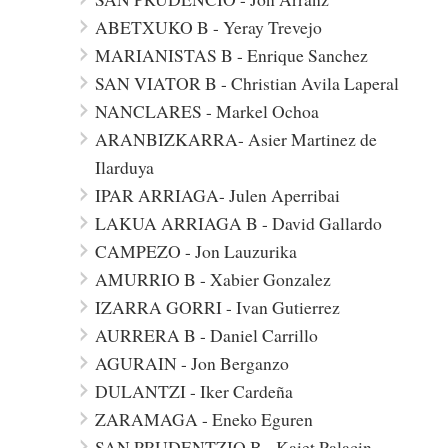
ABETXUKO B - Yeray Trevejo
MARIANISTAS B - Enrique Sanchez
SAN VIATOR B - Christian Avila Laperal
NANCLARES - Markel Ochoa
ARANBIZKARRA- Asier Martinez de
Ilarduya
IPAR ARRIAGA- Julen Aperribai
LAKUA ARRIAGA B - David Gallardo
CAMPEZO - Jon Lauzurika
AMURRIO B - Xabier Gonzalez
IZARRA GORRI - Ivan Gutierrez
AURRERA B - Daniel Carrillo
AGURAIN - Jon Berganzo
DULANTZI - Iker Cardeña
ZARAMAGA - Eneko Eguren
SAN PRUDENTZIO B - Kaiet Palacin