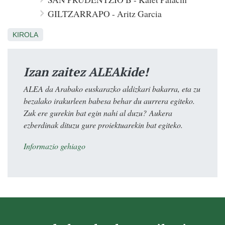
GILTZARRAPO - Aritz Garcia
KIROLA
Izan zaitez ALEAkide!
ALEA da Arabako euskarazko aldizkari bakarra, eta zu
bezalako irakurleen babesa behar du aurrera egiteko.
Zuk ere gurekin bat egin nahi al duzu? Aukera
ezberdinak dituzu gure proiektuarekin bat egiteko.
Informazio gehiago