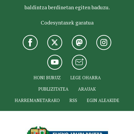
baldintza berdinetan egiten baduzu.
Codesyntaxek garatua
HONI BURUZ
LEGE OHARRA
PUBLIZITATEA
ARAUAK
HARREMANETARAKO
RSS
EGIN ALEAKIDE