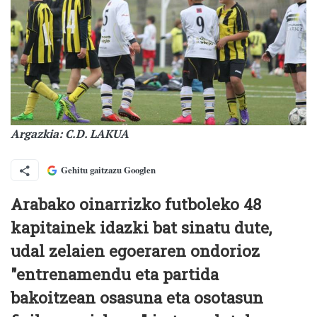
Argazkia: C.D. LAKUA
Gehitu gaitzazu Googlen
Arabako oinarrizko futboleko 48
kapitainek idazki bat sinatu dute,
udal zelaien egoeraren ondorioz
"entrenamendu eta partida
bakoitzean osasuna eta osotasun