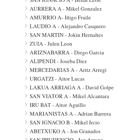
AURRERA A - Mikel Gonzalez
AMURRIO A- Iñigo Fraile
LAUDIO A - Alejandro Casquero
SAN MARTIN - Jokin Hernaltes
ZUIA - Julen Leon
ARIZNABARRA - Diego Garcia
ALIPENDI - Joseba Diez
MERCEDARIAS A - Aritz Arregi
URGATZI - Aitor Lucas
LAKUA ARRIAGA A - David Golpe
SAN VIATOR A - Mikel Alcantara
IRU BAT - Aitor Aguillo
MARIANISTAS A - Adrian Barrera
SAN IGNACIO B - Mikel Ircio
ABETXUKO A - Jon Granados
SAN PRUDENCIO - Jon Arranz