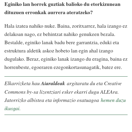
Eginiko lan horrek guztiak balioko du etorkizunean
dituzuen erronkak aurrera ateratzeko?
Hala izatea nahiko nuke. Baina, zoritxarrez, hala izango ez
delakoan nago, ez behintzat nahiko genukeen bezala.
Bestalde, eginiko lanak badu bere garrantzia, eduki eta
estruktura aldetik askoz hobeto lan egin ahal izango
dugulako. Beraz, eginiko lanak izango du eragina, baina ez
horrenbeste, egoeraren ezegonkortasunagatik, batez ere.
Elkarrizketa hau
Aiaraldeak
argitaratu du eta Creative
Commons by-sa lizentziari esker ekarri dugu ALEAra.
Jatorrizko albistea eta informazio osatuagoa
hemen duzu
ikusgai.