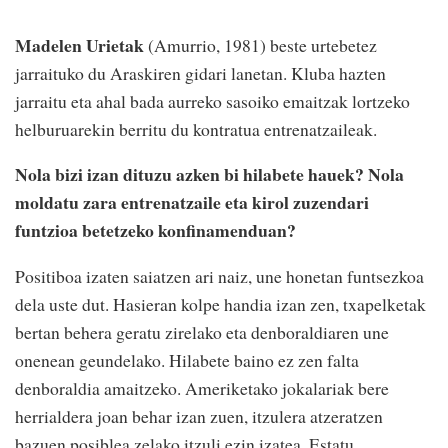
Madelen Urietak
(Amurrio, 1981) beste urtebetez
jarraituko du Araskiren gidari lanetan. Kluba hazten
jarraitu eta ahal bada aurreko sasoiko emaitzak lortzeko
helburuarekin berritu du kontratua entrenatzaileak.
Nola bizi izan dituzu azken bi hilabete hauek? Nola
moldatu zara entrenatzaile eta kirol zuzendari
funtzioa betetzeko konfinamenduan?
Positiboa izaten saiatzen ari naiz, une honetan funtsezkoa
dela uste dut. Hasieran kolpe handia izan zen, txapelketak
bertan behera geratu zirelako eta denboraldiaren une
onenean geundelako. Hilabete baino ez zen falta
denboraldia amaitzeko. Ameriketako jokalariak bere
herrialdera joan behar izan zuen, itzulera atzeratzen
bazuen posiblea zelako itzuli ezin izatea. Estatu