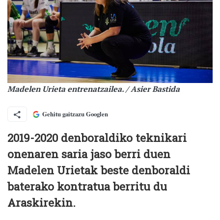
Madelen Urieta entrenatzailea. / Asier Bastida
Gehitu gaitzazu Googlen
2019-2020 denboraldiko teknikari
onenaren saria jaso berri duen
Madelen Urietak
beste denboraldi
baterako kontratua berritu du
Araskirekin.