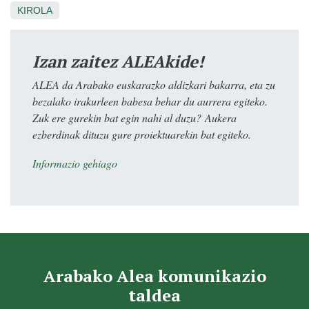
KIROLA
Izan zaitez ALEAkide!
ALEA da Arabako euskarazko aldizkari bakarra, eta zu
bezalako irakurleen babesa behar du aurrera egiteko.
Zuk ere gurekin bat egin nahi al duzu? Aukera
ezberdinak dituzu gure proiektuarekin bat egiteko.
Informazio gehiago
Arabako Alea komunikazio
taldea