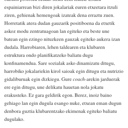
espainiarrean bizi diren jokalariak euren etxeetara itzuli
ziren, gehienak hemengoak izateak dena erraztu zuen.
Horretatik atera dudan gauzarik positiboena da etxetik
askoz modu zentratuagoan lan egiteko eta beste une
batean egin ezingo nituzkeen gauzak egiteko aukera izan
dudala. Harrobiaren, lehen taldearen eta klubaren
estruktura ondo planifikatzeko baliatu dugu
konfinamendua. Sare sozialak asko dinamizatu ditugu,
harrobiko jokalariekin kirol saioak egin ditugu eta nutrizio
gidaliburuak egin dizkiegu. Gure
coach
-arekin jarduerak
ere egin ditugu, une delikatu hauetan nola jokatu
erakusteko. Ez gara geldirik egon. Berez, inoiz baino
gehiago lan egin dugula esango nuke, etxean eman dugun
denbora guztia klubarentzako ekimenak egiteko baliatu
dugulako.