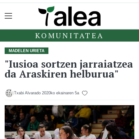
KOMUNITATEA
MADELEN URIETA
"Iusioa sortzen jarraiatzea
da Araskiren helburua"
Txabi Alvarado
2020ko ekainaren 5a