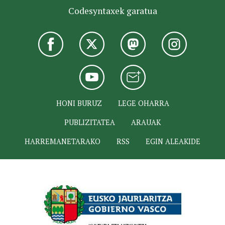
Codesyntaxek garatua
HONI BURUZ
LEGE OHARRA
PUBLIZITATEA
ARAUAK
HARREMANETARAKO
RSS
EGIN ALEAKIDE