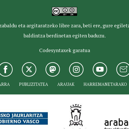
baldu eta argitaratzeko libre zara, beti ere, gure egile
baldintza berdinetan egiten baduzu.
Codesyntaxek garatua
ARRA
PUBLIZITATEA
ARAUAK
HARREMANETARAKO