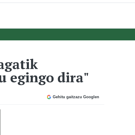
agatik
u egingo dira"
Gehitu gaitzazu Googlen