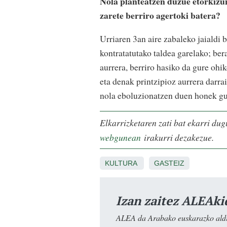
Nola planteatzen duzue etorkizun
zarete berriro agertoki batera?
Urriaren 3an aire zabaleko jaialdi
kontratatutako taldea garelako; bera
aurrera, berriro hasiko da gure ohik
eta denak printzipioz aurrera darr
nola eboluzionatzen duen honek gu
Elkarrizketaren zati bat ekarri d
webgunean
irakurri dezakezue.
KULTURA
GASTEIZ
Izan zaitez ALEAki
ALEA da Arabako euskarazko aldiz