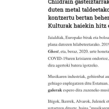
Childrain gasteiztarra
duten metal taldeetako
kontzertu bertan behera
Kulturak haiekin hitz 
Jaialdiak, Europako birak eta bolo
plana datozen hilabeteetarako. 201
Ghost
, eta, beraz, 2020. urte hone
COVID-19aren krisiaren ondorioz, d
dira agertoki batera igotzeko.
Musikaren industriak, gehienbat a
gehiago enplegatzen ditu Estatuan. 
galerak
espero dira zuzeneko musi
Iñigok, Ikerrek, Alvarok, Julenek 
uztartzen dituzte, baina "musikaren