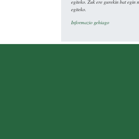
egiteko. Zuk ere gurekin bat egin 
egiteko.
Informazio gehiago