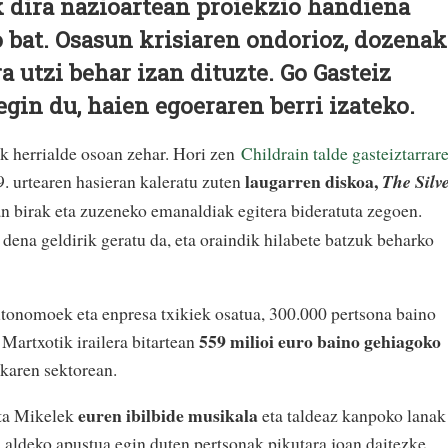
k dira nazioartean proiekzio handiena
 bat. Osasun krisiaren ondorioz, dozenak
 utzi behar izan dituzte. Go Gasteiz
egin du, haien egoeraren berri izateko.
ak herrialde osoan zehar. Hori zen
Childrain talde gasteiztarrar
laugarren diskoa,
9. urtearen hasieran kaleratu zuten
The Silv
tan birak eta zuzeneko emanaldiak egitera bideratuta zegoen.
ena geldirik geratu da, eta oraindik hilabete batzuk beharko
utonomoek eta enpresa txikiek osatua, 300.000 pertsona baino
559 milioi euro baino gehiagoko
Martxotik irailera bitartean
karen sektorean.
euren ibilbide musikala
eta Mikelek
eta taldeaz kanpoko lanak
 aldeko apustua egin duten pertsonak pikutara joan daitezke,