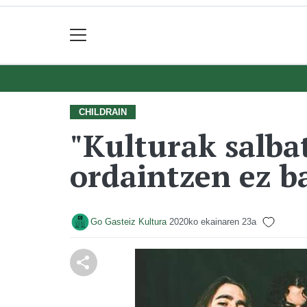
CHILDRAIN
"Kulturak salba
ordaintzen ez b
Go Gasteiz Kultura
2020ko ekainaren 23a