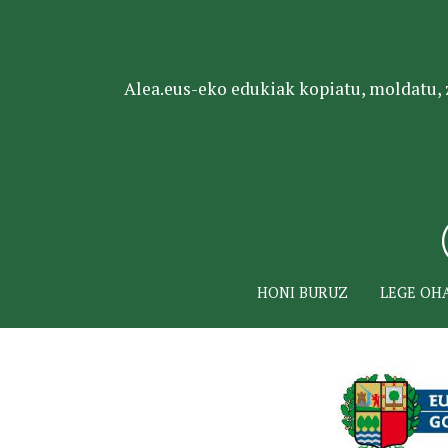
Alea.eus-eko edukiak kopiatu, moldatu, za
HONI BURUZ
LEGE OH