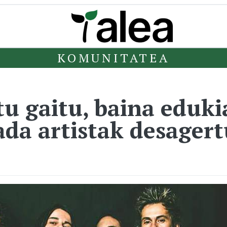
KOMUNITATEA
tu gaitu, baina eduki
ada artistak desagert