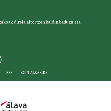
tzakoak direla aitortzen baldin baduzu eta
RSS
EGIN ALEAKIDE