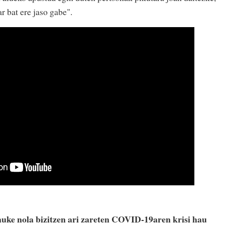
r bat ere jaso gabe".
nuke nola bizitzen ari zareten COVID-19aren krisi hau