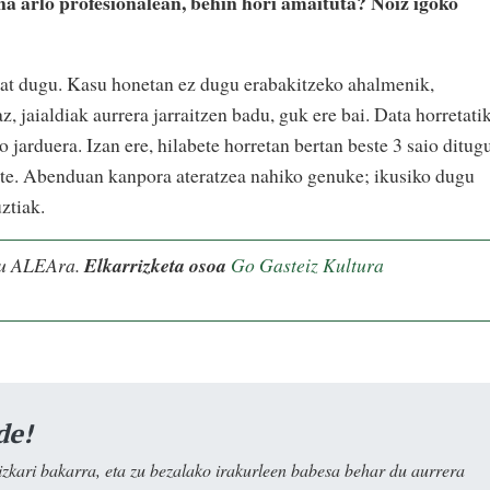
a arlo profesionalean, behin hori amaituta? Noiz igoko
 bat dugu. Kasu honetan ez dugu erabakitzeko ahalmenik,
z, jaialdiak aurrera jarraitzen badu, guk ere bai. Data horretati
o jarduera. Izan ere, hilabete horretan bertan beste 3 saio ditug
aite. Abenduan kanpora ateratzea nahiko genuke; ikusiko dugu
ztiak.
ugu ALEAra.
Elkarrizketa osoa
Go Gasteiz Kultura
de!
kari bakarra, eta zu bezalako irakurleen babesa behar du aurrera