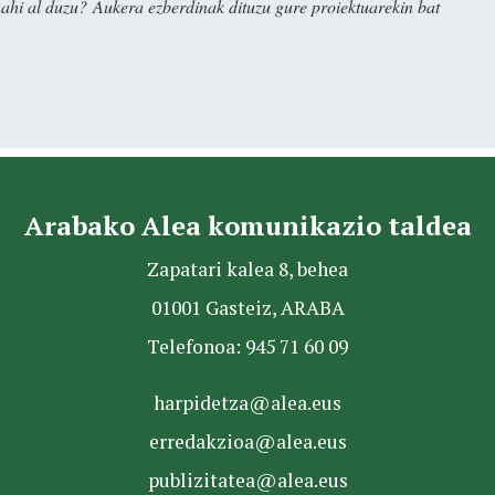
nahi al duzu? Aukera ezberdinak dituzu gure proiektuarekin bat
Arabako Alea komunikazio taldea
Zapatari kalea 8, behea
01001 Gasteiz, ARABA
Telefonoa: 945 71 60 09
harpidetza@alea.eus
erredakzioa@alea.eus
publizitatea@alea.eus