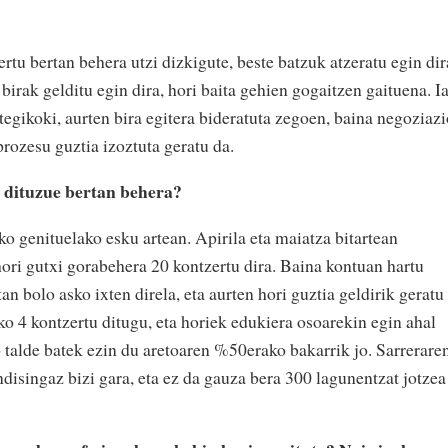
tu bertan behera utzi dizkigute, beste batzuk atzeratu egin dir
birak gelditu egin dira, hori baita gehien gogaitzen gaituena. I
ategikoki, aurten bira egitera bideratuta zegoen, baina negoziaz
rozesu guztia izoztuta geratu da.
n dituzue bertan behera?
ko genituelako esku artean. Apirila eta maiatza bitartean
ori gutxi gorabehera 20 kontzertu dira. Baina kontuan hartu
n bolo asko ixten direla, eta aurten hori guztia geldirik geratu
ako 4 kontzertu ditugu, eta horiek edukiera osoarekin egin ahal
 talde batek ezin du aretoaren %50erako bakarrik jo. Sarrerare
disingaz bizi gara, eta ez da gauza bera 300 lagunentzat jotzea