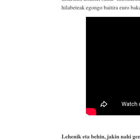
hilabeteak egongo baitira euro baka
Lehenik eta behin, jakin nahi ge