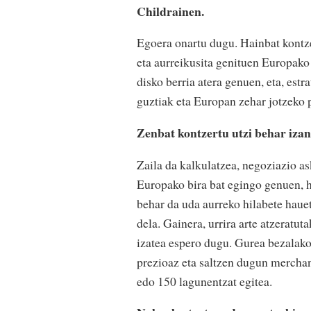
Childrainen.
Egoera onartu dugu. Hainbat kontzer
eta aurreikusita genituen Europako 
disko berria atera genuen, eta, estr
guztiak eta Europan zehar jotzeko p
Zenbat kontzertu utzi behar iza
Zaila da kalkulatzea, negoziazio as
Europako bira bat egingo genuen, h
behar da uda aurreko hilabete haueta
dela. Gainera, urrira arte atzeratut
izatea espero dugu. Gurea bezalako
prezioaz eta saltzen dugun merchan
edo 150 lagunentzat egitea.