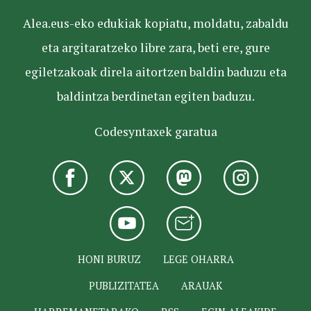
Alea.eus-eko edukiak kopiatu, moldatu, zabaldu
eta argitaratzeko libre zara, beti ere, gure
egiletzakoak direla aitortzen baldin baduzu eta
baldintza berdinetan egiten baduzu.
Codesyntaxek garatua
HONI BURUZ
LEGE OHARRA
PUBLIZITATEA
ARAUAK