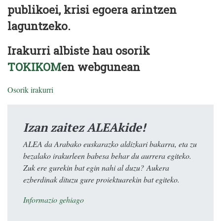
publikoei, krisi egoera arintzen
laguntzeko.
Irakurri albiste hau osorik
TOKIKOM
en webgunean
Osorik irakurri
Izan zaitez ALEAkide!
ALEA da Arabako euskarazko aldizkari bakarra, eta zu
bezalako irakurleen babesa behar du aurrera egiteko.
Zuk ere gurekin bat egin nahi al duzu? Aukera
ezberdinak dituzu gure proiektuarekin bat egiteko.
Informazio gehiago