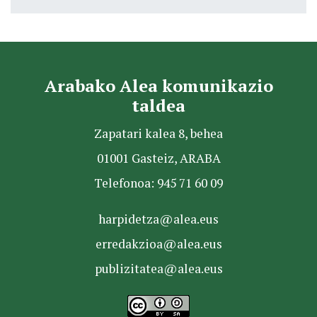
Arabako Alea komunikazio
taldea
Zapatari kalea 8, behea
01001 Gasteiz, ARABA
Telefonoa: 945 71 60 09
harpidetza@alea.eus
erredakzioa@alea.eus
publizitatea@alea.eus