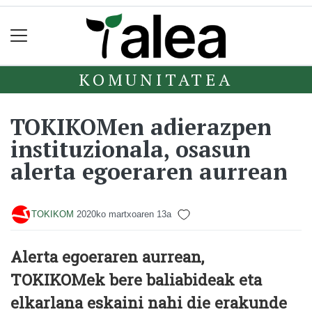
KOMUNITATEA
TOKIKOMen adierazpen
instituzionala, osasun
alerta egoeraren aurrean
TOKIKOM
2020ko martxoaren 13a
Alerta egoeraren aurrean,
TOKIKOMek bere baliabideak eta
elkarlana eskaini nahi die erakunde