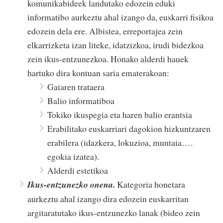
komunikabideek landutako edozein eduki
informatibo aurkeztu ahal izango da, euskarri fisikoa
edozein dela ere. Albistea, erreportajea zein
elkarrizketa izan liteke, idatzizkoa, irudi bidezkoa
zein ikus-entzunezkoa. Honako alderdi hauek
hartuko dira kontuan saria ematerakoan:
Gaiaren trataera
Balio informatiboa
Tokiko ikuspegia eta haren balio erantsia
Erabilitako euskarriari dagokion hizkuntzaren
erabilera (idazkera, lokuzioa, muntaia….
egokia izatea).
Alderdi estetikoa
Ikus-entzunezko onena.
Kategoria honetara
aurkeztu ahal izango dira edozein euskarritan
argitaratutako ikus-entzunezko lanak (bideo zein