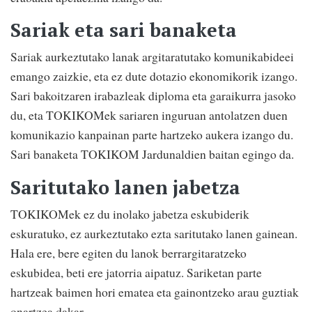
Sariak eta sari banaketa
Sariak aurkeztutako lanak argitaratutako komunikabideei
emango zaizkie, eta ez dute dotazio ekonomikorik izango.
Sari bakoitzaren irabazleak diploma eta garaikurra jasoko
du, eta TOKIKOMek sariaren inguruan antolatzen duen
komunikazio kanpainan parte hartzeko aukera izango du.
Sari banaketa TOKIKOM Jardunaldien baitan egingo da.
Saritutako lanen jabetza
TOKIKOMek ez du inolako jabetza eskubiderik
eskuratuko, ez aurkeztutako ezta saritutako lanen gainean.
Hala ere, bere egiten du lanok berrargitaratzeko
eskubidea, beti ere jatorria aipatuz. Sariketan parte
hartzeak baimen hori ematea eta gainontzeko arau guztiak
onartzea dakar.