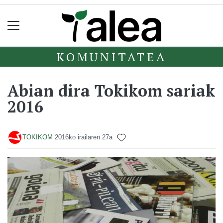
KOMUNITATEA
Abian dira Tokikom sariak
2016
TOKIKOM
2016ko irailaren 27a