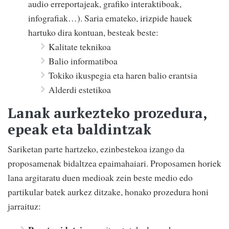
audio erreportajeak, grafiko interaktiboak,
infografiak…). Saria emateko, irizpide hauek
hartuko dira kontuan, besteak beste:
Kalitate teknikoa
Balio informatiboa
Tokiko ikuspegia eta haren balio erantsia
Alderdi estetikoa
Lanak aurkezteko prozedura,
epeak eta baldintzak
Sariketan parte hartzeko, ezinbestekoa izango da
proposamenak bidaltzea epaimahaiari. Proposamen horiek
lana argitaratu duen medioak zein beste medio edo
partikular batek aurkez ditzake, honako prozedura honi
jarraituz: