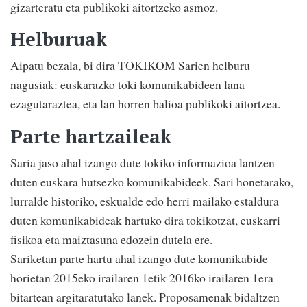
gizarteratu eta publikoki aitortzeko asmoz.
Helburuak
Aipatu bezala, bi dira TOKIKOM Sarien helburu
nagusiak: euskarazko toki komunikabideen lana
ezagutaraztea, eta lan horren balioa publikoki aitortzea.
Parte hartzaileak
Saria jaso ahal izango dute tokiko informazioa lantzen
duten euskara hutsezko komunikabideek. Sari honetarako,
lurralde historiko, eskualde edo herri mailako estaldura
duten komunikabideak hartuko dira tokikotzat, euskarri
fisikoa eta maiztasuna edozein dutela ere.
Sariketan parte hartu ahal izango dute komunikabide
horietan 2015eko irailaren 1etik 2016ko irailaren 1era
bitartean argitaratutako lanek. Proposamenak bidaltzen