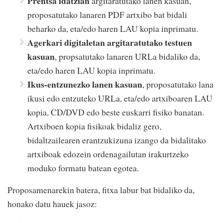
Prentsa idatzian
argitaratutako lanen kasuan,
proposatutako lanaren PDF artxibo bat bidali
beharko da, eta/edo haren LAU kopia inprimatu.
Agerkari digitaletan argitaratutako testuen
kasuan
, propsatutako lanaren URLa bidaliko da,
eta/edo haren LAU kopia inprimatu.
Ikus-entzunezko lanen kasuan
, proposatutako lana
ikusi edo entzuteko URLa, eta/edo artxiboaren LAU
kopia, CD/DVD edo beste euskarri fisiko banatan.
Artxiboen kopia fisikoak bidaliz gero,
bidaltzailearen erantzukizuna izango da bidalitako
artxiboak edozein ordenagailutan irakurtzeko
moduko formatu batean egotea.
Proposamenarekin batera, fitxa labur bat bidaliko da,
honako datu hauek jasoz: