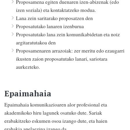
Proposamena egiten duenaren izen-abizenak (edo
izen soziala) eta kontaktatzeko modua.
Lana zein saritarako proposatzen den
Proposatutako lanaren izenburua
Proposatutako lana zein komunikabidetan eta noiz
argitaratutakoa den
Proposamenaren arrazoiak: zer meritu edo ezaugarri
ikusten zaion proposatutako lanari, sariotara
aurkezteko.
Epaimahaia
Epaimahaia komunikazioaren alor profesional eta
akademikoko hiru lagunek osatuko dute. Sariak
erabakitzeko eskumen osoa izango dute, eta haien
erabakia apelaezina izango da.