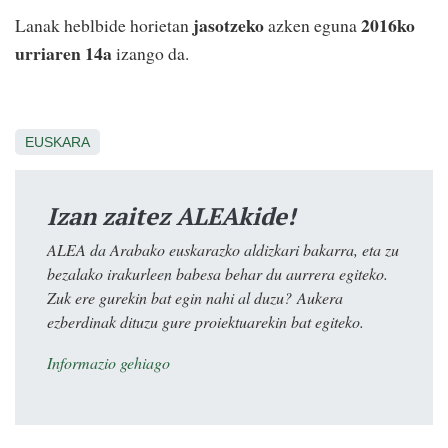
jasotzeko
2016ko
Lanak heblbide horietan
azken eguna
urriaren 14a
izango da.
EUSKARA
Izan zaitez ALEAkide!
ALEA da Arabako euskarazko aldizkari bakarra, eta zu
bezalako irakurleen babesa behar du aurrera egiteko.
Zuk ere gurekin bat egin nahi al duzu? Aukera
ezberdinak dituzu gure proiektuarekin bat egiteko.
Informazio gehiago