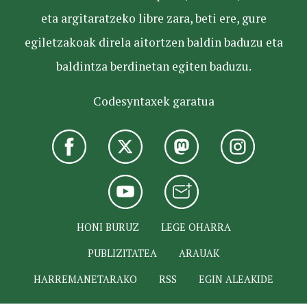
eta argitaratzeko libre zara, beti ere, gure
egiletzakoak direla aitortzen baldin baduzu eta
baldintza berdinetan egiten baduzu.
Codesyntaxek garatua
HONI BURUZ
LEGE OHARRA
PUBLIZITATEA
ARAUAK
HARREMANETARAKO
RSS
EGIN ALEAKIDE