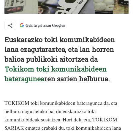
Gehitu gaitzazu Googlen
Euskarazko toki komunikabideen
lana ezagutaraztea, eta lan horren
balioa publikoki aitortzea da
Tokikom toki komunikabideen
bateragunea
ren sarien helburua.
TOKIKOM toki komunikabideen bateragunea da, eta
helburu nagusietako bat du euskarazko toki
komunikabideak sustatzea. Hori dela eta, TOKIKOM
SARIAK ematea erabaki du, toki komunikabideen lana