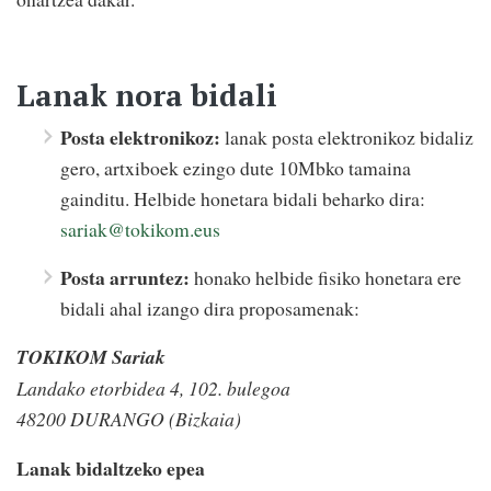
Lanak nora bidali
Posta elektronikoz:
lanak posta elektronikoz bidaliz
gero, artxiboek ezingo dute 10Mbko tamaina
gainditu. Helbide honetara bidali beharko dira:
sariak@tokikom.eus
Posta arruntez:
honako helbide fisiko honetara ere
bidali ahal izango dira proposamenak:
TOKIKOM Sariak
Landako etorbidea 4, 102. bulegoa
48200 DURANGO (Bizkaia)
Lanak bidaltzeko epea