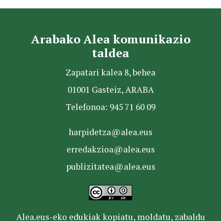
Arabako Alea komunikazio
taldea
Zapatari kalea 8, behea
01001 Gasteiz, ARABA
Telefonoa: 945 71 60 09
harpidetza@alea.eus
erredakzioa@alea.eus
publizitatea@alea.eus
Alea.eus-eko edukiak kopiatu, moldatu, zabaldu