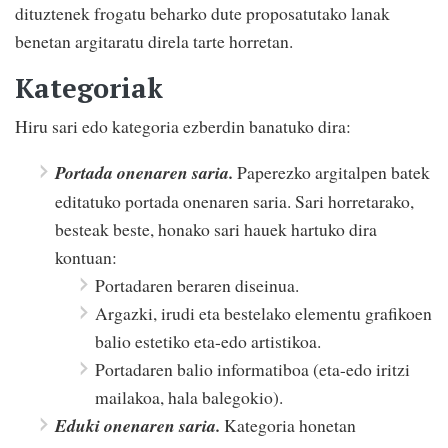
dituztenek frogatu beharko dute proposatutako lanak
benetan argitaratu direla tarte horretan.
Kategoriak
Hiru sari edo kategoria ezberdin banatuko dira:
Portada onenaren saria.
Paperezko argitalpen batek
editatuko portada onenaren saria. Sari horretarako,
besteak beste, honako sari hauek hartuko dira
kontuan:
Portadaren beraren diseinua.
Argazki, irudi eta bestelako elementu grafikoen
balio estetiko eta-edo artistikoa.
Portadaren balio informatiboa (eta-edo iritzi
mailakoa, hala balegokio).
Eduki onenaren saria.
Kategoria honetan