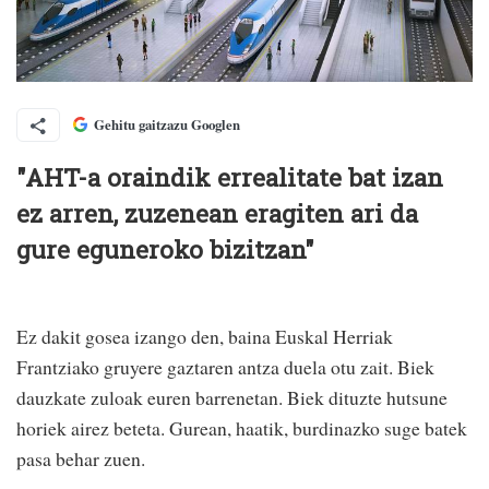
Gehitu gaitzazu Googlen
"AHT-a oraindik errealitate bat izan
ez arren, zuzenean eragiten ari da
gure eguneroko bizitzan"
Ez dakit gosea izango den, baina Euskal Herriak
Frantziako gruyere gaztaren antza duela otu zait. Biek
dauzkate zuloak euren barrenetan. Biek dituzte hutsune
horiek airez beteta. Gurean, haatik, burdinazko suge batek
pasa behar zuen.