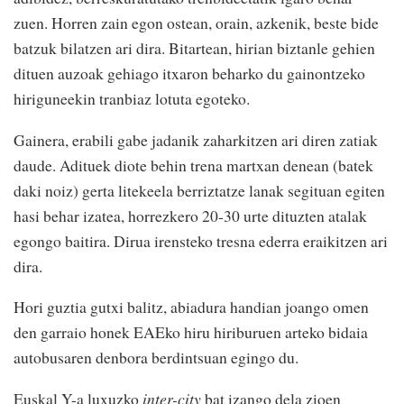
zuen. Horren zain egon ostean, orain, azkenik, beste bide
batzuk bilatzen ari dira. Bitartean, hirian biztanle gehien
dituen auzoak gehiago itxaron beharko du gainontzeko
hiriguneekin tranbiaz lotuta egoteko.
Gainera, erabili gabe jadanik zaharkitzen ari diren zatiak
daude. Adituek diote behin trena martxan denean (batek
daki noiz) gerta litekeela berriztatze lanak segituan egiten
hasi behar izatea, horrezkero 20-30 urte dituzten atalak
egongo baitira. Dirua irensteko tresna ederra eraikitzen ari
dira.
Hori guztia gutxi balitz, abiadura handian joango omen
den garraio honek EAEko hiru hiriburuen arteko bidaia
autobusaren denbora berdintsuan egingo du.
Euskal Y-a luxuzko
inter-city
bat izango dela zioen