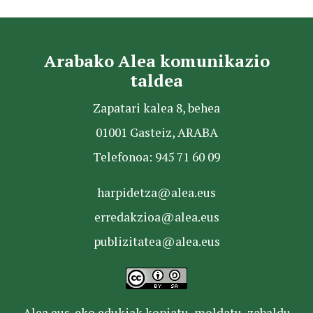
Arabako Alea komunikazio
taldea
Zapatari kalea 8, behea
01001 Gasteiz, ARABA
Telefonoa: 945 71 60 09
harpidetza@alea.eus
erredakzioa@alea.eus
publizitatea@alea.eus
Alea.eus-eko edukiak kopiatu, moldatu, zabaldu