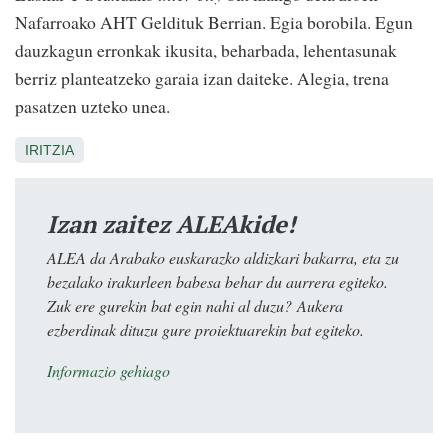
Nafarroako AHT Geldituk Berrian. Egia borobila. Egun
dauzkagun erronkak ikusita, beharbada, lehentasunak
berriz planteatzeko garaia izan daiteke. Alegia, trena
pasatzen uzteko unea.
IRITZIA
Izan zaitez ALEAkide!
ALEA da Arabako euskarazko aldizkari bakarra, eta zu
bezalako irakurleen babesa behar du aurrera egiteko.
Zuk ere gurekin bat egin nahi al duzu? Aukera
ezberdinak dituzu gure proiektuarekin bat egiteko.
Informazio gehiago