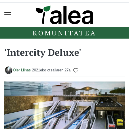
KOMUNITATEA
'Intercity Deluxe'
Oier Llinas
2021eko otsailaren 27a