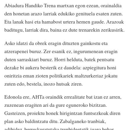
Abiadura Handiko Trena martxan egon ezean, orainaldia
den honetan arazo larriak edukiko genituela esaten zuten.
Eta lanak hasi eta hamabost urtera hemen gaude. Arazoak
baditugu, larriak dira, baina ez dute trenarekin zerikusirik.
Asko idatzi da obrek eragin dituzten gainkostu eta
atzerapenei buruz. Zer esanik ez, ingurumenean eragin
duten sarraskiari buruz. Horri helduta, batek pentsatu
dezake bi aukera besterik ez daudela: azpiegitura honi
oniritzia eman zioten politikariek maltzurkeriaz jokatu
zuten edo, bestela, inozo hutsak ziren.
Edonola ere, AHTa oraindik errealitate bat izan ez arren,
zuzenean eragiten ari da gure eguneroko bizitzan.
Gasteizen, proiektu honek hirigintzan funtsezkoak diren
plan asko baldintzatu ditu. Zabalganeko tranbiak,
adibidez, berreskuratutako trenbideetatik igaro behar