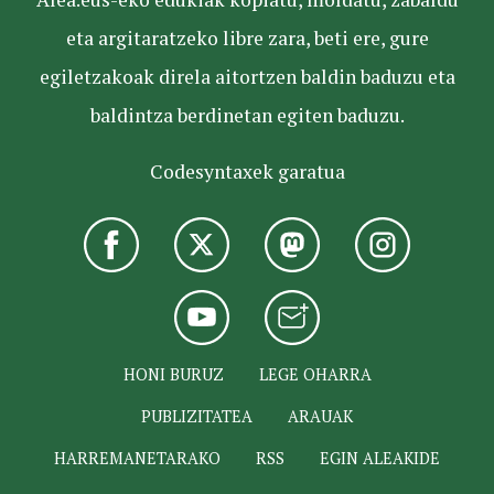
eta argitaratzeko libre zara, beti ere, gure
egiletzakoak direla aitortzen baldin baduzu eta
baldintza berdinetan egiten baduzu.
Codesyntaxek garatua
HONI BURUZ
LEGE OHARRA
PUBLIZITATEA
ARAUAK
HARREMANETARAKO
RSS
EGIN ALEAKIDE