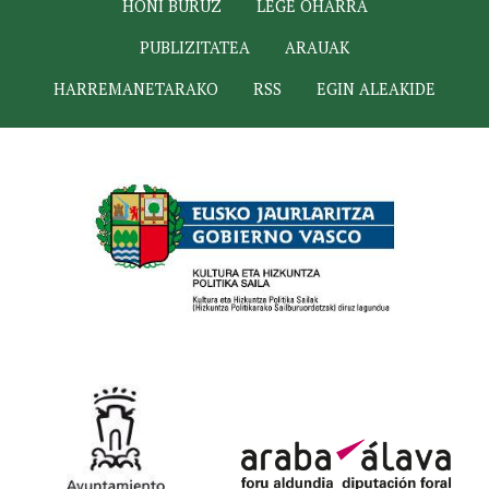
HONI BURUZ
LEGE OHARRA
PUBLIZITATEA
ARAUAK
HARREMANETARAKO
RSS
EGIN ALEAKIDE