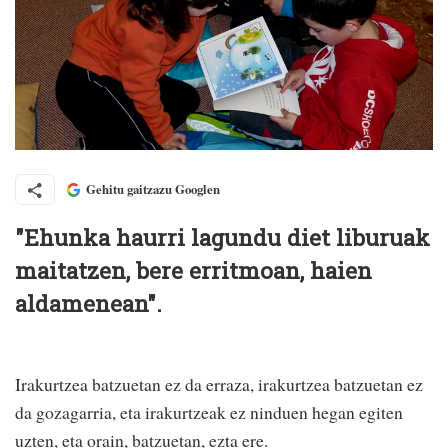
Gehitu gaitzazu Googlen
"Ehunka haurri lagundu diet liburuak
maitatzen, bere erritmoan, haien
aldamenean".
Irakurtzea batzuetan ez da erraza, irakurtzea batzuetan ez
da gozagarria, eta irakurtzeak ez ninduen hegan egiten
uzten, eta orain, batzuetan, ezta ere.