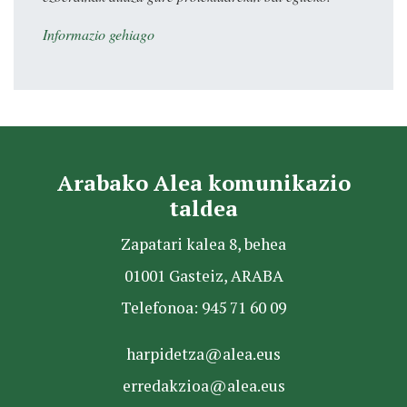
Informazio gehiago
Arabako Alea komunikazio
taldea
Zapatari kalea 8, behea
01001 Gasteiz, ARABA
Telefonoa: 945 71 60 09
harpidetza@alea.eus
erredakzioa@alea.eus