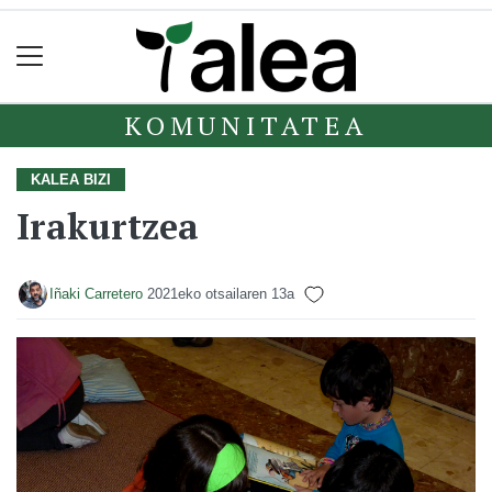
KOMUNITATEA
KALEA BIZI
Irakurtzea
Iñaki Carretero
2021eko otsailaren 13a