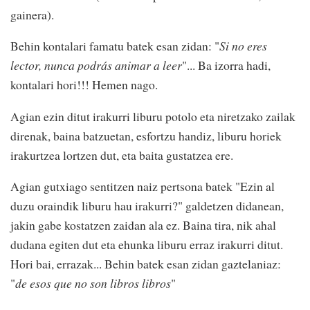
gainera).
Behin kontalari famatu batek esan zidan: "
Si no eres
lector, nunca podrás animar a leer
"... Ba izorra hadi,
kontalari hori!!! Hemen nago.
Agian ezin ditut irakurri liburu potolo eta niretzako zailak
direnak, baina batzuetan, esfortzu handiz, liburu horiek
irakurtzea lortzen dut, eta baita gustatzea ere.
Agian gutxiago sentitzen naiz pertsona batek "Ezin al
duzu oraindik liburu hau irakurri?" galdetzen didanean,
jakin gabe kostatzen zaidan ala ez. Baina tira, nik ahal
dudana egiten dut eta ehunka liburu erraz irakurri ditut.
Hori bai, errazak... Behin batek esan zidan gaztelaniaz:
"
de esos que no son libros libros
"