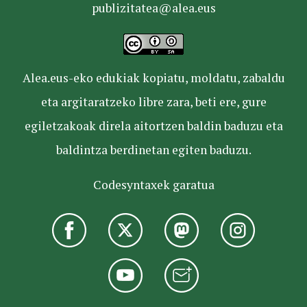
publizitatea@alea.eus
Alea.eus-eko edukiak kopiatu, moldatu, zabaldu
eta argitaratzeko libre zara, beti ere, gure
egiletzakoak direla aitortzen baldin baduzu eta
baldintza berdinetan egiten baduzu.
Codesyntaxek garatua