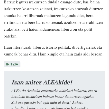
Batzuek gutxi irakurtzen dudala esango dute, bai, baina
irakurtzen kostatzen zaienei, irakurtzeko arazoak dituzten
ehunka haurri liburuak maitatzen lagundu diet, bere
erritmoan eta bere barruko tresnak azaltzen eta erabiltzen
erakutsiz, beti haien aldamenean liburu on eta polit
batekin...
Haur literaturak, liburu, istorio politak, dibertigarriak eta
xumeak behar ditu. Hain xinple eta hain zaila aldi berean...
IRITZIA
Izan zaitez ALEAkide!
ALEA da Arabako euskarazko aldizkari bakarra, eta zu
bezalako irakurleen babesa behar du aurrera egiteko.
Zuk ere gurekin bat egin nahi al duzu? Aukera
ezberdinak dituzu gure proiektuarekin bat egiteko.