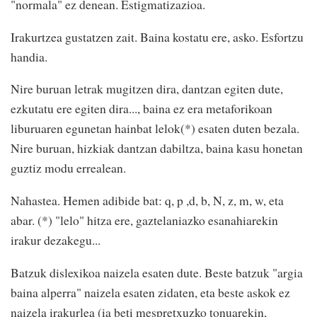
"normala" ez denean. Estigmatizazioa.
Irakurtzea gustatzen zait. Baina kostatu ere, asko. Esfortzu
handia.
Nire buruan letrak mugitzen dira, dantzan egiten dute,
ezkutatu ere egiten dira..., baina ez era metaforikoan
liburuaren egunetan hainbat lelok(*) esaten duten bezala.
Nire buruan, hizkiak dantzan dabiltza, baina kasu honetan
guztiz modu errealean.
Nahastea. Hemen adibide bat: q, p ,d, b, N, z, m, w, eta
abar. (*) "lelo" hitza ere, gaztelaniazko esanahiarekin
irakur dezakegu...
Batzuk dislexikoa naizela esaten dute. Beste batzuk "argia
baina alperra" naizela esaten zidaten, eta beste askok ez
naizela irakurlea (ia beti mespretxuzko tonuarekin,