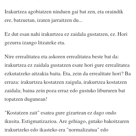
Irakurtzea agobiatzen ninduen gai bat zen, eta oraindik
ere, batzuetan, izaten jarraitzen du...
Ez dut esan nahi irakurtzea ez zaidala gustatzen, ez. Hori
gezurra izango litzateke eta.
Nire errealitatea eta askoren errealitatea beste bat da:
irakurtzea ez zaidala gustatzen esate hori gure errealitatea
ezkutatzeko aitzakia baita. Eta, zein da errealitate hori? Ba
erraza: irakurtzea kostatzen zaigula, irakurtzea kostatzen
zaidala; baina zein poza erraz edo gustuko libururen bat
topatzen dugunean!
"Kostatzen zait" esatea gure gizartean ez dago ondo
ikusita. Estigmatizazioa. Are gehiago, gutako bakoitzaren
irakurtzeko edo ikasteko era "normalizatua" edo