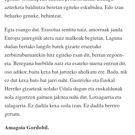
azterketa baldintza beretan egiteko eskubidea. Edo izan
beharko genuke, behintzat.
Egia esango dut. Erasotua sentitu naiz, amorruak janda.
Europa jauregitik atera naiz malkoak begietan. Laguna
dudan bertako langile batek gizarte etxeetako
zerbitzuburuarekin hitz egiteko esan dit, bertan zegoen-
eta. Beregana hurbildu naiz eta esateko nuena entzun dit,
oso adikor, baita kexa bat jartzeko aholkatu ere. Bada, nik
ez dut kexa huts bat jarri nahi. Gasteizko eta Euskal
Herriko gizarteak nolako Udala dugun eta euskaldunak
nola zigortzen gaituen jakitea nahi dut. Lotsagarria eta
salagarria. Ez dadila kexa soila izan. Ez dadila berriro
gertatu.
Amagoia Gordobil.