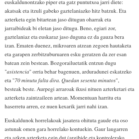
euskaldunontzako piper eta gatz puntutxoa jarri diete:
akatsak eta itzuli gabeko gaztelaniazko hitz batzuk. Eta
azterketa egin bitartean jaso ditugun oharrak eta
jarraibideak bi eletan jaso ditugu. Beno, egiari zor,
gaztelaniaz eta euskaraz jaso duguna ez da gauza bera
izan. Ematen duenez, mikroaren atzean zegoen hautaketa
eta garapen zerbitzuburuaren esku geratzen da zer esan
batean zein bestean. Bozgorailuetatik entzun dugu
"
asistencia
" orria behar bagenuen, arduradunei eskatzeko
eta "
70 minutu falta dira. Quedan sesenta minutos
",
besteak beste. Aurpegi arraroak ikusi nituen azterketari eta
azterketa zaintzaileen artean. Momentuan harritu eta
haserretu arren, ez nuen kexarik jarri nahi izan.
Euskaldunok horrelakoak jasatera ohituta gaude eta oso
astunak omen gara horrelako kontuekin. Gaur laugarren
eta azken azterketa egin dut (argibide eta kontrolerako