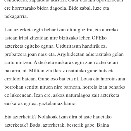
ere horretarako bidea dagoela. Bide zabal, luze eta
nekagarria.
Lau azterketa egin behar izan ditut guztira, eta aurreko
astean iritsi zitzaidan nire bizitzako lehen OPEko
azterketa egiteko eguna. Urduritasun handirik ez,
probatzera joan naiz-eta. Argibideetan adierazitako gelan
sartu nintzen. Azterketa euskaraz egin zuen azterketari
bakarra, ni. Militantzia ilaraz osatutako gune huts eta
erraldoi batean. Gune oso bat eta ni. Lotsa eta harrotasuna
borrokan sentitu nituen nire barnean, horrela izan beharko
ez lukeenean. Izan ere, askoz naturalagoa zait azterketa
euskaraz egitea, gaztelaniaz baino.
Eta azterketak? Nolakoak izan dira bi aste hauetako
azterketak? Bada, azterketak, besterik gabe. Baina