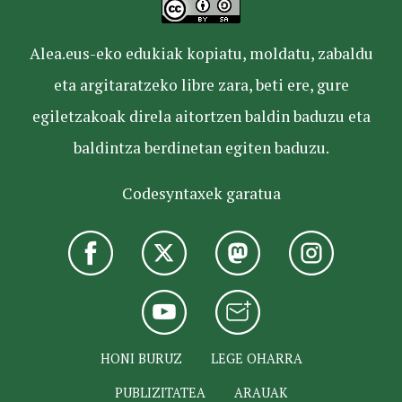
Alea.eus-eko edukiak kopiatu, moldatu, zabaldu
eta argitaratzeko libre zara, beti ere, gure
egiletzakoak direla aitortzen baldin baduzu eta
baldintza berdinetan egiten baduzu.
Codesyntaxek garatua
HONI BURUZ
LEGE OHARRA
PUBLIZITATEA
ARAUAK