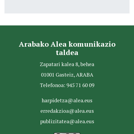
Arabako Alea komunikazio
taldea
Zapatari kalea 8, behea
01001 Gasteiz, ARABA
Telefonoa: 945 71 60 09
harpidetza@alea.eus
erredakzioa@alea.eus
publizitatea@alea.eus