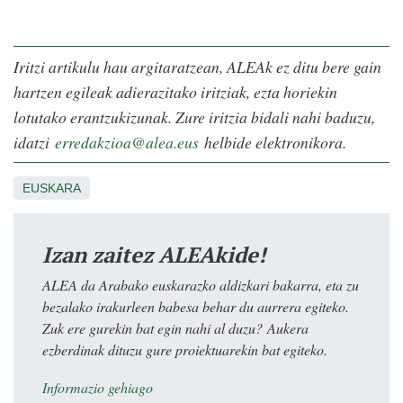
Iritzi artikulu hau argitaratzean, ALEAk ez ditu bere gain
hartzen egileak adierazitako iritziak, ezta horiekin
lotutako erantzukizunak. Zure iritzia bidali nahi baduzu,
idatzi
erredakzioa@alea.eus
helbide elektronikora.
EUSKARA
Izan zaitez ALEAkide!
ALEA da Arabako euskarazko aldizkari bakarra, eta zu
bezalako irakurleen babesa behar du aurrera egiteko.
Zuk ere gurekin bat egin nahi al duzu? Aukera
ezberdinak dituzu gure proiektuarekin bat egiteko.
Informazio gehiago