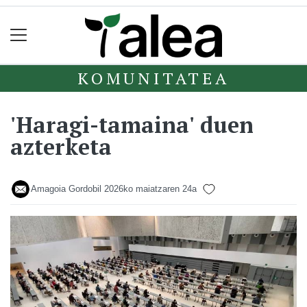
KOMUNITATEA
'Haragi-tamaina' duen
azterketa
Amagoia Gordobil
2026ko maiatzaren 24a