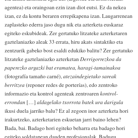
agentea) eta oraingoan ezin izan diot eutsi. Ez da nekea
izan, ez da kontu beraren errepikapena izan. Laugarrenean
zaplasteko ederra jaso dugu nik eta azterketa euskaraz
egiteko eskubideak. Zer gertatuko litzateke azterketaren
gaztelaniazko aleak 33 errata, hiru akats sintaktiko eta
zentzurik gabeko bost esaldi edukiko balitu? Zer gertatuko
litzateke gaztelaniazko azterketan
Derrigorrezkoa da
paperezko argazki bat eramatea, haragi-tamainakoa
(fotografía tamaño carné),
atezaindegietako sareak
berritzea
(reponer redes de porterías), edo zentroko
informazio eta kontrol agenteak zentroaren
kontrol-
errondan
[…]
aldagelako txorrota batek ura darigula
ikusi duela jarriko balu? Ez al zegoen inor azterketa hori
irakurtzeko, azterketarien eskuetan jarri baino lehen?
Bada, bai. Badago hori egiteko beharra eta badago hori
egiteko soldatapean dauden profesionalak. Badugu