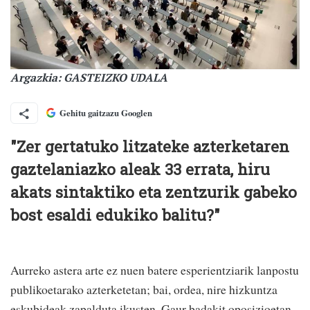
Argazkia: GASTEIZKO UDALA
Gehitu gaitzazu Googlen
"Zer gertatuko litzateke azterketaren
gaztelaniazko aleak 33 errata, hiru
akats sintaktiko eta zentzurik gabeko
bost esaldi edukiko balitu?"
Aurreko astera arte ez nuen batere esperientziarik lanpostu
publikoetarako azterketetan; bai, ordea, nire hizkuntza
eskubideak zapalduta ikusten. Gaur badakit oposizioetan