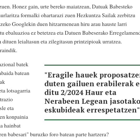
zuen. Honez gain, urte bereko maiatzean, Datuak Babesteko
laritza formalki ohartarazi zuen Hezkuntza Sailak zerbitzu
tzeko Googlekin duen hitzarmenean hiru arau hauste larri
aktu ebaluazioa ez betetzea eta Datuen Babeserako Erregelamen
uen leialtasun eta zilegitasun printzipioak urratzea.
raindik.
azional batek
abaida batean
"Eragile hauek proposatz
rak
duten gailuen erabilerak e
ta lotsagarria
ditu 2/2024 Haur eta
trazio
Nerabeen Legean jasotak
sle eta
eskubideak errespetatzen
uen konpainia
ta hainbat
ren babesari" buruzko foro batean parte hartzera?