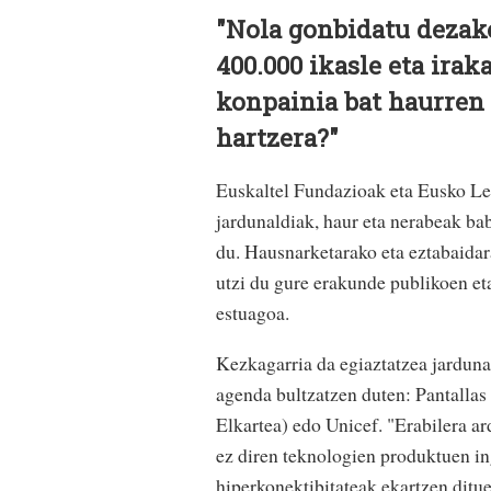
"Nola gonbidatu dezak
400.000 ikasle eta ira
konpainia bat haurren 
hartzera?"
Euskaltel Fundazioak eta Eusko Le
jardunaldiak, haur eta nerabeak ba
du. Hausnarketarako eta eztabaida
utzi du gure erakunde publikoen et
estuagoa.
Kezkagarria da egiaztatzea jardunal
agenda bultzatzen duten: Pantall
Elkartea) edo Unicef. "Erabilera ar
ez diren teknologien produktuen ing
hiperkonektibitateak ekartzen ditue