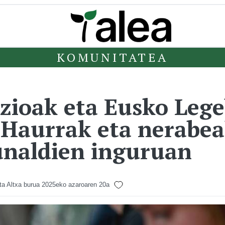
KOMUNITATEA
zioak eta Eusko Lege
'Haurrak eta nerabea
dunaldien inguruan
ta Altxa burua
2025eko azaroaren 20a