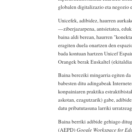
globalen digitalizazio eta negozio 
Unicefek, adibidez, haurren aurkak
—ziberjazarpena, antsietatea, eduk
baina aldi berean, haurren "konekt
eragiten duela onartzen den espazi
bada kontuan hartzen Unicef Espai
Orangek berak Euskaltel (ekitaldiar
Baina bereziki mingarria egiten da 
babesten ditu adingabeak Internete
konpainiaren praktika estraktibista
askotan, ezagutzarik) gabe, adibid
datu pribatutasuna larriki urratzeag
Baina berriki adibide gehiago dit
(AEPD)
Google Workspace for Ed