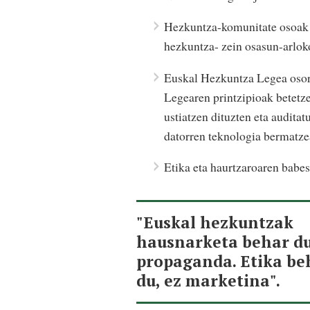
Hezkuntza-komunitate osoak b
hezkuntza- zein osasun-arloko
Euskal Hezkuntza Legea osori
Legearen printzipioak betetz
ustiatzen dituzten eta auditat
datorren teknologia bermatze
Etika eta haurtzaroaren babes
"Euskal hezkuntzak
hausnarketa behar du
propaganda. Etika be
du, ez marketina".