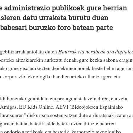
e administrazio publikoak gure herrian
kasleren datu urraketa burutu duen
babesari buruzko foro batean parte
gebiltzarrak antolatu duten
Haurrak eta nerabeak aro digitale
besteko aitzakiarekin aurkeztu denak, gure kezka sakona eragin
rako gune gisa aurkezten den ekimen honek beste behin agerian
a korporazio teknologiko handien arteko aliantza gero eta
di honetako gonbidatu eta protagonistak zein diren, eta zein
as Amigas, EU Kids Online, AEVI (Bideojokoen Espainiako
duratsuaren" diskurtsoa sostengatzen dute arduratsuak izaten ar
uruan baina, batetik, alde batera uzten dituzte haurren
n ondorio agerikoak, eta bestetik, korporazio teknologiko