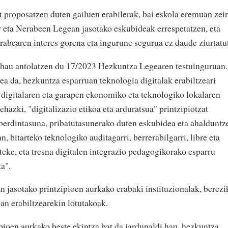
t proposatzen duten gailuen erabilerak, bai eskola eremuan zei
r eta Nerabeen Legean jasotako eskubideak errespetatzen, eta
rabearen interes gorena eta ingurune segurua ez daude ziurtatu
i hau antolatzen du 17/2023 Hezkuntza Legearen testuinguruan.
a da, hezkuntza esparruan teknologia digitalak erabiltzeari
digitalaren eta garapen ekonomiko eta teknologiko lokalaren
hazki, "digitalizazio etikoa eta arduratsua" printzipiotzat
berdintasuna, pribatutasunerako duten eskubidea eta ahalduntz
n, bitarteko teknologiko auditagarri, berrerabilgarri, libre eta
iteke, eta tresna digitalen integrazio pedagogikorako esparru
ta".
an jasotako printzipioen aurkako erabaki instituzionalak, berezi
an erabiltzearekin lotutakoak.
ioen aurkako beste ekintza bat da jardunaldi hau, hezkuntza