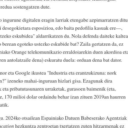
eredua sostengatzen dute.
o ingurune digitalen eragin larriak etengabe azpimarratzen ditu
i desegokietara esposizioa, edo baita pedofilia kasuak ere—,
atzeko eskubidea" aldarrikatzen du. Nola defenda daiteke kaltea
o berean egoteko ustezko eskubide bat? Zaila gertatzen da, ez
niako Orange telekomunikazio erraldoiarekin duen akordioa et
en antolatzaile dena) eskuratu duela: orduan dena bat dator.
nor eta Google ikustea "Industria eta erantzukizuna: nork
n?" izeneko mahai-inguruan hizlari gisa. Ezagunak dira
k eta pribatutasunaren urraketak, gurasoen baimenik (eta,
ez, 170 milioi dolar ordaindu behar izan zituen 2019an haurren
atik.
ugu. 2024ko otsailean Espainiako Datuen Babeserako Agentziak
ucation
hezkuntza zentroetan txertatzen zuten hitzarmenak ez