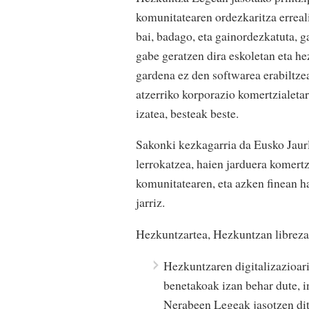
komunitatearen ordezkaritza erreali
bai, badago, eta gainordezkatuta, 
gabe geratzen dira eskoletan eta he
gardena ez den softwarea erabiltze
atzerriko korporazio komertzialetar
izatea, besteak beste.
Sakonki kezkagarria da Eusko Jaurl
lerrokatzea, haien jarduera komertz
komunitatearen, eta azken finean h
jarriz.
Hezkuntzartea, Hezkuntzan librezal
Hezkuntzaren digitalizazioari
benetakoak izan behar dute, i
Nerabeen Legeak jasotzen ditu