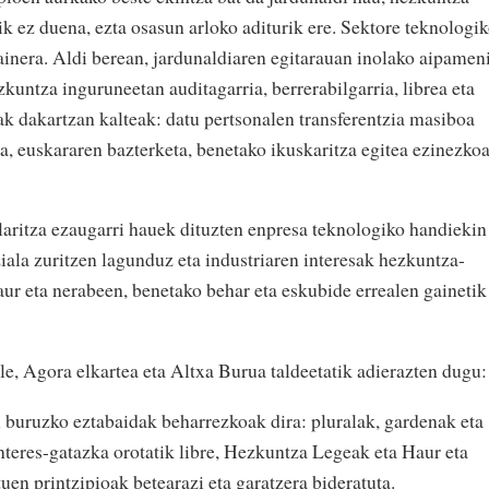
k ez duena, ezta osasun arloko aditurik ere. Sektore teknologi
gainera. Aldi berean, jardunaldiaren egitarauan inolako aipamen
zkuntza inguruneetan auditagarria, berrerabilgarria, librea eta
ak dakartzan kalteak: datu pertsonalen transferentzia masiboa
a, euskararen bazterketa, benetako ikuskaritza egitea ezinezko
aritza ezaugarri hauek dituzten enpresa teknologiko handiekin
iala zuritzen lagunduz eta industriaren interesak hezkuntza-
aur eta nerabeen, benetako behar eta eskubide errealen gainetik
e, Agora elkartea eta Altxa Burua taldeetatik adierazten dugu:
 buruzko eztabaidak beharrezkoak dira: pluralak, gardenak eta
nteres-gatazka orotatik libre, Hezkuntza Legeak eta Haur eta
en printzipioak betearazi eta garatzera bideratuta.