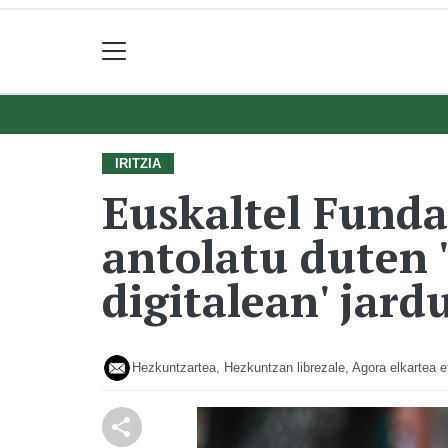
IRITZIA
Euskaltel Funda
antolatu duten 
digitalean' jar
Hezkuntzartea, Hezkuntzan librezale, Agora elkartea e