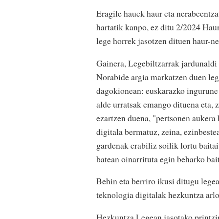
Eragile hauek haur eta nerabeentza
hartatik kanpo, ez ditu 2/2024 Hau
lege horrek jasotzen dituen haur-ne
Gainera, Legebiltzarrak jardunald
Norabide argia markatzen duen lege
dagokionean: euskarazko ingurune 
alde urratsak emango dituena eta, ze
ezartzen duena, "pertsonen aukera 
digitala bermatuz, zeina, ezinbestea
gardenak erabiliz soilik lortu baita
batean oinarrituta egin beharko bai
Behin eta berriro ikusi ditugu lege
teknologia digitalak hezkuntza arlo
Hezkuntza Legean jasotako printzip