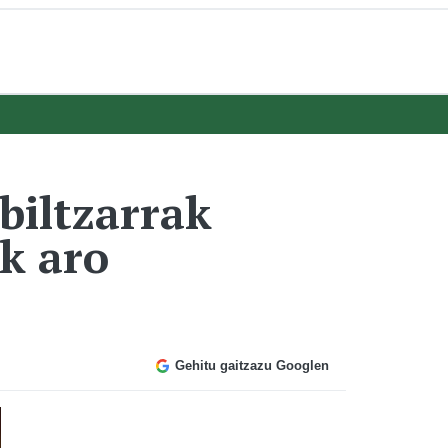
biltzarrak
k aro
Gehitu gaitzazu Googlen