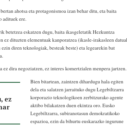
ertan ahotsa eta protagonismoa izan behar ditu, eta baita
 adituek ere.
k betetzea eskatzen dugu, baita ikasgeletatik Hezkuntza
en ez dituzten elementuak kanporatzea (ikasle-irakasleen datua
u ezin diren teknologiak, besteak beste) eta legearekin bat
a.
a ez dira negoziatzen, ez interes komertzialen menpera jartzen.
Bien bitartean, zaintzen dihardugu hala egiten
dela eta salatzen jarraituko dugu Legebiltzarra
korporazio teknologikoen zerbitzurako agente
, ez
aktibo bilakatzen duen ekintza oro. Eusko
har
Legebiltzarra, subiranotasun demokratikoko
espazioa, ezin da bihurtu euskarazko ingurune