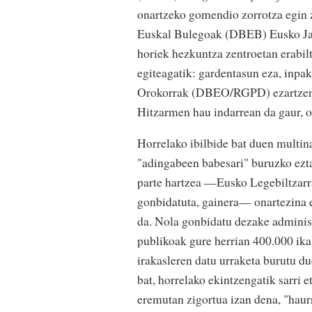
onartzeko gomendio zorrotza egin 
Euskal Bulegoak (DBEB) Eusko Jaur
horiek hezkuntza zentroetan erabil
egiteagatik: gardentasun eza, inp
Orokorrak (DBEO/RGPD) ezartzen dit
Hitzarmen hau indarrean da gaur, o
Horrelako ibilbide bat duen multin
"adingabeen babesari" buruzko ezt
parte hartzea —Eusko Legebiltzar
gonbidatuta, gainera— onartezina e
da. Nola gonbidatu dezake adminis
publikoak gure herrian 400.000 ika
irakasleren datu urraketa burutu d
bat, horrelako ekintzengatik sarri e
eremutan zigortua izan dena, "haur