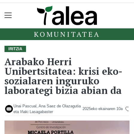
KOMUNITATEA
IRITZIA
Arabako Herri
Unibertsitatea: krisi eko-
sozialaren inguruko
laborategi bizia abian da
Unai Pascual, Ana Saez de Olazagutia
2025eko ekainaren 10a
eta Iñaki Lasagabaster