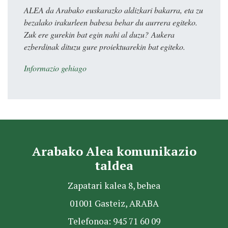
ALEA da Arabako euskarazko aldizkari bakarra, eta zu
bezalako irakurleen babesa behar du aurrera egiteko.
Zuk ere gurekin bat egin nahi al duzu? Aukera
ezberdinak dituzu gure proiektuarekin bat egiteko.
Informazio gehiago
Arabako Alea komunikazio
taldea
Zapatari kalea 8, behea
01001 Gasteiz, ARABA
Telefonoa: 945 71 60 09