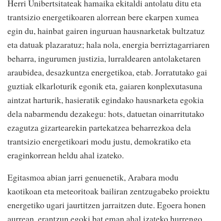
Herri Unibertsitateak hamaika ekitaldi antolatu ditu eta
trantsizio energetikoaren alorrean bere ekarpen xumea
egin du, hainbat gairen inguruan hausnarketak bultzatuz
eta datuak plazaratuz; hala nola, energia berriztagarriaren
beharra, ingurumen justizia, lurraldearen antolaketaren
araubidea, desazkuntza energetikoa, etab. Jorratutako gai
guztiak elkarloturik egonik eta, gaiaren konplexutasuna
aintzat harturik, hasieratik egindako hausnarketa egokia
dela nabarmendu dezakegu: hots, datuetan oinarritutako
ezagutza gizartearekin partekatzea beharrezkoa dela
trantsizio energetikoari modu justu, demokratiko eta
eraginkorrean heldu ahal izateko.
Egitasmoa abian jarri genuenetik, Arabara modu
kaotikoan eta meteoritoak bailiran zentzugabeko proiektu
energetiko ugari jaurtitzen jarraitzen dute. Egoera honen
aurrean, erantzun egoki bat eman ahal izateko hurrengo