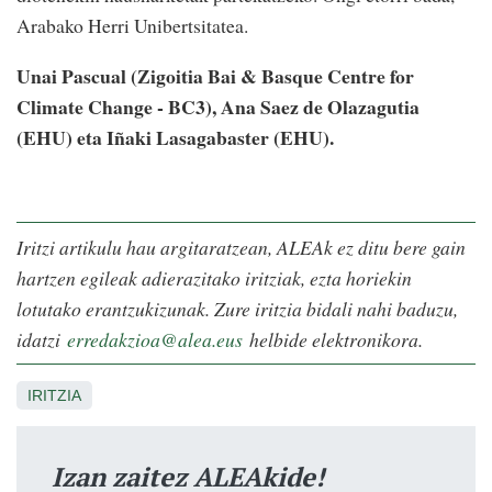
Arabako Herri Unibertsitatea.
Unai Pascual (Zigoitia Bai & Basque Centre for
Climate Change - BC3),
Ana Saez de Olazagutia
(EHU) eta Iñaki Lasagabaster (EHU)
.
Iritzi artikulu hau argitaratzean, ALEAk ez ditu bere gain
hartzen egileak adierazitako iritziak, ezta horiekin
lotutako erantzukizunak. Zure iritzia bidali nahi baduzu,
idatzi
erredakzioa@alea.eus
helbide elektronikora.
IRITZIA
Izan zaitez ALEAkide!