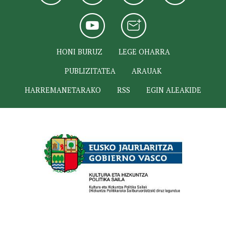
HONI BURUZ
LEGE OHARRA
PUBLIZITATEA
ARAUAK
HARREMANETARAKO
RSS
EGIN ALEAKIDE