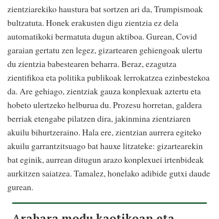
zientziarekiko haustura bat sortzen ari da, Trumpismoak
bultzatuta. Honek erakusten digu zientzia ez dela
automatikoki bermatuta dugun aktiboa. Gurean, Covid
garaian gertatu zen legez, gizartearen gehiengoak ulertu
du zientzia babestearen beharra. Beraz, ezagutza
zientifikoa eta politika publikoak lerrokatzea ezinbestekoa
da. Are gehiago, zientziak gauza konplexuak aztertu eta
hobeto ulertzeko helburua du. Prozesu horretan, galdera
berriak etengabe pilatzen dira, jakinmina zientziaren
akuilu bihurtzeraino. Hala ere, zientzian aurrera egiteko
akuilu garrantzitsuago bat hauxe litzateke: gizartearekin
bat eginik, aurrean ditugun arazo konplexuei irtenbideak
aurkitzen saiatzea. Tamalez, honelako adibide gutxi daude
gurean.
Arabara modu kaotikoan eta