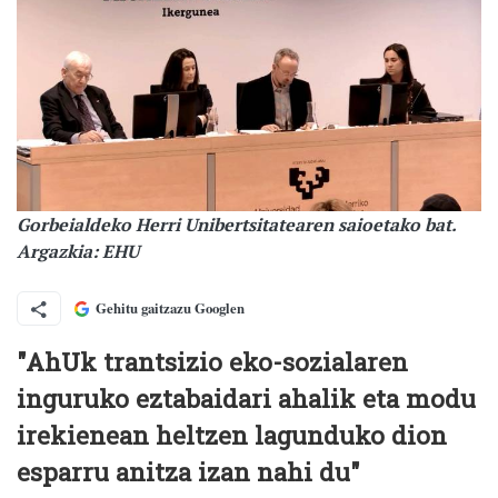
Gorbeialdeko Herri Unibertsitatearen saioetako bat.
Argazkia: EHU
Gehitu gaitzazu Googlen
"AhUk trantsizio eko-sozialaren
inguruko eztabaidari ahalik eta modu
irekienean heltzen lagunduko dion
esparru anitza izan nahi du"