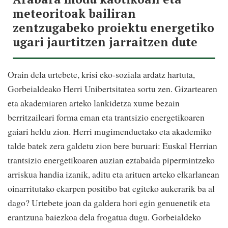
meteoritoak bailiran
zentzugabeko proiektu energetiko
ugari jaurtitzen jarraitzen dute
Orain dela urtebete, krisi eko-soziala ardatz hartuta,
Gorbeialdeako Herri Unibertsitatea sortu zen. Gizartearen
eta akademiaren arteko lankidetza xume bezain
berritzaileari forma eman eta trantsizio energetikoaren
gaiari heldu zion. Herri mugimenduetako eta akademiko
talde batek zera galdetu zion bere buruari: Euskal Herrian
trantsizio energetikoaren auzian eztabaida pipermintzeko
arriskua handia izanik, aditu eta arituen arteko elkarlanean
oinarritutako ekarpen positibo bat egiteko aukerarik ba al
dago? Urtebete joan da galdera hori egin genuenetik eta
erantzuna baiezkoa dela frogatua dugu. Gorbeialdeko