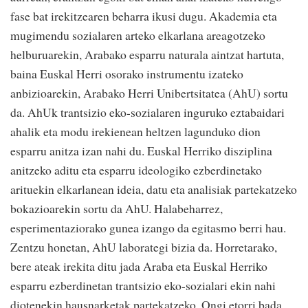
fase bat irekitzearen beharra ikusi dugu. Akademia eta
mugimendu sozialaren arteko elkarlana areagotzeko
helburuarekin, Arabako esparru naturala aintzat hartuta,
baina Euskal Herri osorako instrumentu izateko
anbizioarekin, Arabako Herri Unibertsitatea (AhU) sortu
da. AhUk trantsizio eko-sozialaren inguruko eztabaidari
ahalik eta modu irekienean heltzen lagunduko dion
esparru anitza izan nahi du. Euskal Herriko disziplina
anitzeko aditu eta esparru ideologiko ezberdinetako
arituekin elkarlanean ideia, datu eta analisiak partekatzeko
bokazioarekin sortu da AhU. Halabeharrez,
esperimentaziorako gunea izango da egitasmo berri hau.
Zentzu honetan, AhU laborategi bizia da. Horretarako,
bere ateak irekita ditu jada Araba eta Euskal Herriko
esparru ezberdinetan trantsizio eko-sozialari ekin nahi
diotenekin hausnarketak partekatzeko. Ongi etorri bada,