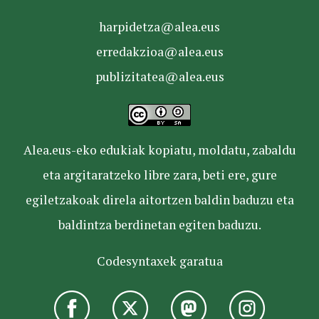
harpidetza@alea.eus
erredakzioa@alea.eus
publizitatea@alea.eus
Alea.eus-eko edukiak kopiatu, moldatu, zabaldu
eta argitaratzeko libre zara, beti ere, gure
egiletzakoak direla aitortzen baldin baduzu eta
baldintza berdinetan egiten baduzu.
Codesyntaxek garatua