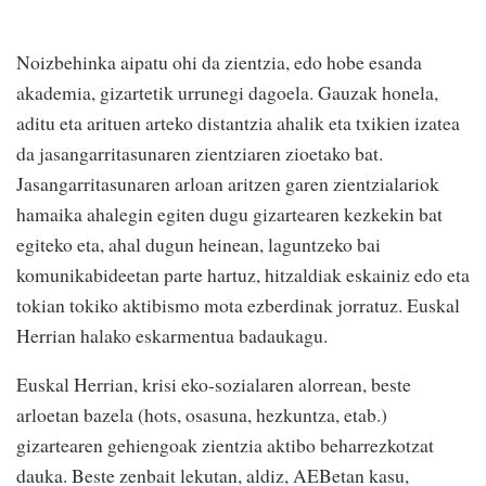
Noizbehinka aipatu ohi da zientzia, edo hobe esanda
akademia, gizartetik urrunegi dagoela. Gauzak honela,
aditu eta arituen arteko distantzia ahalik eta txikien izatea
da jasangarritasunaren zientziaren zioetako bat.
Jasangarritasunaren arloan aritzen garen zientzialariok
hamaika ahalegin egiten dugu gizartearen kezkekin bat
egiteko eta, ahal dugun heinean, laguntzeko bai
komunikabideetan parte hartuz, hitzaldiak eskainiz edo eta
tokian tokiko aktibismo mota ezberdinak jorratuz. Euskal
Herrian halako eskarmentua badaukagu.
Euskal Herrian, krisi eko-sozialaren alorrean, beste
arloetan bazela (hots, osasuna, hezkuntza, etab.)
gizartearen gehiengoak zientzia aktibo beharrezkotzat
dauka. Beste zenbait lekutan, aldiz, AEBetan kasu,