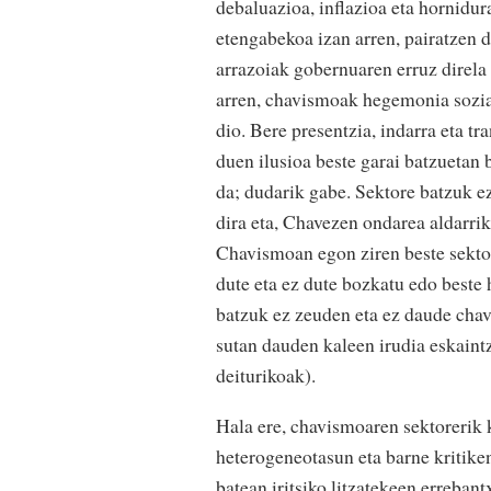
debaluazioa, inflazioa eta hornidur
etengabekoa izan arren, pairatzen 
arrazoiak gobernuaren erruz direla
arren, chavismoak hegemonia sozia
dio. Bere presentzia, indarra eta tr
duen ilusioa beste garai batzuetan 
da; dudarik gabe. Sektore batzuk ez
dira eta, Chavezen ondarea aldarrik
Chavismoan egon ziren beste sektor
dute eta ez dute bozkatu edo beste 
batzuk ez zeuden eta ez daude chav
sutan dauden kaleen irudia eskain
deiturikoak).
Hala ere, chavismoaren sektorerik 
heterogeneotasun eta barne kritike
batean iritsiko litzatekeen erreba