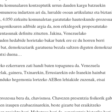
tu komunalaren kontzeptutik urrun dauden kargu batzuekin
muneroa indartzen ari da, lurralde osoan artikulatuz eta biztan
, 4.050 zirkuitu komunaletan garatutako hauteskunde-prozesu
tagonikoaren adibide argia da, non erkidegoek proposatutako
hentasunak definitu zituzten. Jakina, Venezuelako
den hedabide horietako bakar batek ere ez du horren berri
 bat, demokraziarik garatuena bezala saltzen diguten demokraz
gutxi duena…
eko ezkerraren zati handi baten topagunea da. Venezuela
elak, gainera, Txinarekin, Errusiarekin edo Iranekin hainbat
unduko hegemonia lortzeko AEBen lehiakide zuzenak, etsai
rozesua bera da, chavismoa. Chavezen presentzia fisikorik ga
en iraupen ezabaezinarekin, beste gizarte bat eraikitzeko
duen proiektu hori. Mehatxua hori da, esperientzia historiko hori