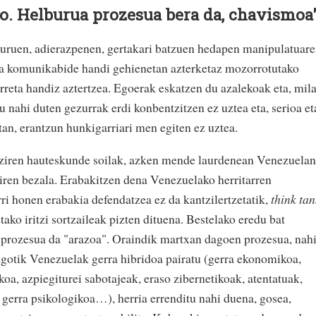
o. Helburua prozesua bera da, chavismoa
uruen, adierazpenen, gertakari batzuen hedapen manipulatuare
eta komunikabide handi gehienetan azterketaz mozorrotutako
reta handiz aztertzea. Egoerak eskatzen du azalekoak eta, mil
tu nahi duten gezurrak erdi konbentzitzen ez uztea eta, serioa et
an, erantzun hunkigarriari men egiten ez uztea.
ziren hauteskunde soilak, azken mende laurdenean Venezuelan
iren bezala. Erabakitzen dena Venezuelako herritarren
ri honen erabakia defendatzea ez da kantzilertzetatik,
think tan
etako iritzi sortzaileak pizten dituena. Bestelako eredu bat
-prozesua da "arazoa". Oraindik martxan dagoen prozesua, nah
gotik Venezuelak gerra hibridoa pairatu (gerra ekonomikoa,
koa, azpiegiturei sabotajeak, eraso zibernetikoak, atentatuak,
, gerra psikologikoa…), herria errenditu nahi duena, gosea,