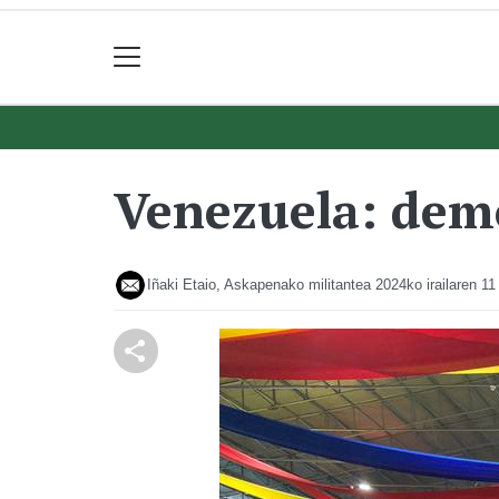
Venezuela: dem
Iñaki Etaio, Askapenako militantea
2024ko irailaren 11