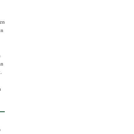
ren
in
n
an
.
n
o