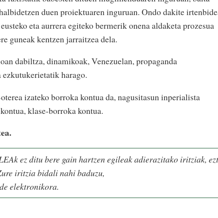
 ahalbidetzen duen proiektuaren inguruan. Ondo dakite irtenbide
a eusteko eta aurrera egiteko bermerik onena aldaketa prozesua
ere guneak kentzen jarraitzea dela.
iloan dabiltza, dinamikoak, Venezuelan, propaganda
a ezkutukerietatik harago.
terea izateko borroka kontua da, nagusitasun inperialista
 kontua, klase-borroka kontua.
ea.
LEAk ez ditu bere gain hartzen egileak adierazitako iritziak, ez
ure iritzia bidali nahi baduzu,
de elektronikora.