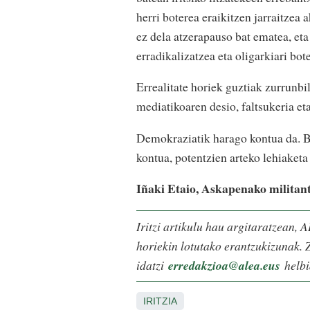
herri boterea eraikitzen jarraitzea
ez dela atzerapauso bat ematea, et
erradikalizatzea eta oligarkiari bot
Errealitate horiek guztiak zurrunb
mediatikoaren desio, faltsukeria et
Demokraziatik harago kontua da. Bo
kontua, potentzien arteko lehiaketa
Iñaki Etaio, Askapenako militant
Iritzi artikulu hau argitaratzean, A
horiekin lotutako erantzukizunak. Z
idatzi
erredakzioa@alea.eus
helbi
IRITZIA