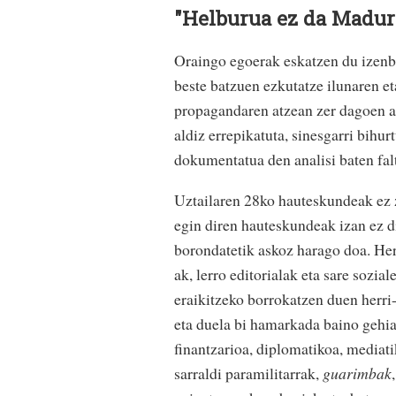
"Helburua ez da Madur
Oraingo egoerak eskatzen du izenb
beste batzuen ezkutatze ilunaren 
propagandaren atzean zer dagoen ar
aldiz errepikatuta, sinesgarri bihur
dokumentatua den analisi baten falt
Uztailaren 28ko hauteskundeak ez 
egin diren hauteskundeak izan ez d
borondatetik askoz harago doa. Her
ak, lerro editorialak eta sare sozial
eraikitzeko borrokatzen duen herri
eta duela bi hamarkada baino gehia
finantzarioa, diplomatikoa, mediati
sarraldi paramilitarrak,
guarimbak