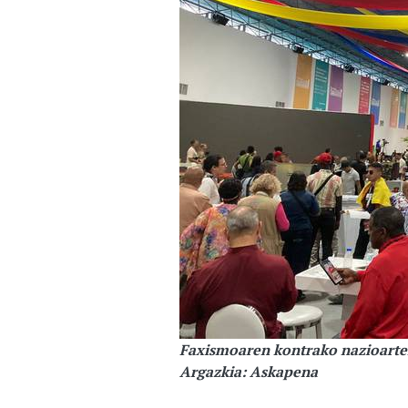
Faxismoaren kontrako nazioarte
Argazkia: Askapena