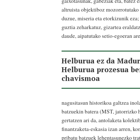
gaixotasunak, gabeziak eta, batez e
altruista objektiboz mozorrotutako 
duzue, miseria eta etorkizunik eza;
guztia zeharkatuz, gizartea eraldat
daude, aipatutako setio-egoeran ar
Helburua ez da Madur
Helburua prozesua be
chavismoa
nagusitasun historikoa galtzea inol
batzuekin batera (MST, jatorrizko 
gertatzen ari da, antolaketa kolek
finantzaketa-eskasia izan arren, k
pribatu batzuek lehentasunezko trat