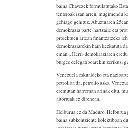
baina Chavezek formulatutako Esta
tentsioak izan arren, mugimendu ko
gehiago gehituz. Abuztuaren 25ean
demokrazia parte-hartzaile eta pro
proiektuen artean finantzatzeko le
demokraziarekin hain kezkatuta dau
eman... Herri-demokraziaren eredu
burges delegatiboarekin zerikusi 
Venezuela eskualdeko eta nazioart
petrolioa da, petrolio asko. Venezu
eremutan harreman arinak ditu, m
aitortuak ez direnean.
Helburua ez da Maduro. Helburua p
baina subkontziente kolektiboan du
inspirazio iturri izaten jarraitzen 