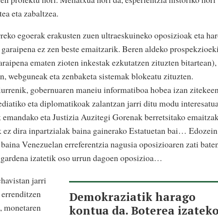
ea eta zabaltzea.
reko egoerak erakusten zuen ultraeskuineko oposizioak eta ha
n garaipena ez zen beste emaitzarik. Beren aldeko prospekzioek
raipena ematen zioten inkestak ezkutatzen zituzten bitartean),
n, webguneak eta zenbaketa sistemak blokeatu zituzten.
 ziurrenik, gobernuaren maneiu informatiboa hobea izan zitekee
ediatiko eta diplomatikoak zalantzan jarri ditu modu interesatu
emandako eta Justizia Auzitegi Gorenak berretsitako emaitzak
 ez dira inpartzialak baina gainerako Estatuetan bai… Edozein
i, baina Venezuelan erreferentzia nagusia oposizioaren zati bate
a gardena izatetik oso urrun dagoen oposizioa…
havistan jarri
n errenditzen
Demokraziatik harago
a, monetaren
kontua da. Boterea izatek