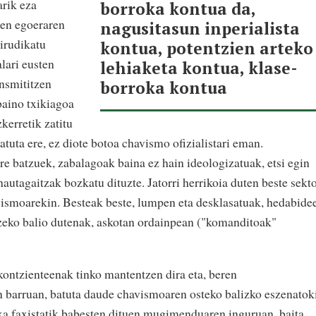
arik eza
borroka kontua da,
den egoeraren
nagusitasun inperialista
 irudikatu
kontua, potentzien arteko
lari eusten
lehiaketa kontua, klase-
ansmititzen
borroka kontua
baino txikiagoa
kerretik zatitu
atuta ere, ez diote botoa chavismo ofizialistari eman.
e batzuek, zabalagoak baina ez hain ideologizatuak, etsi egin
hautagaitzak bozkatu dituzte. Jatorri herrikoia duten beste sekt
ismoarekin. Besteak beste, lumpen eta desklasatuak, hedabide
tzeko balio dutenak, askotan ordainpean ("komanditoak"
kontzienteenak tinko mantentzen dira eta, beren
n barruan, batuta daude chavismoaren osteko balizko eszenatok
ntxa faxistatik babesten dituen mugimenduaren inguruan, baita