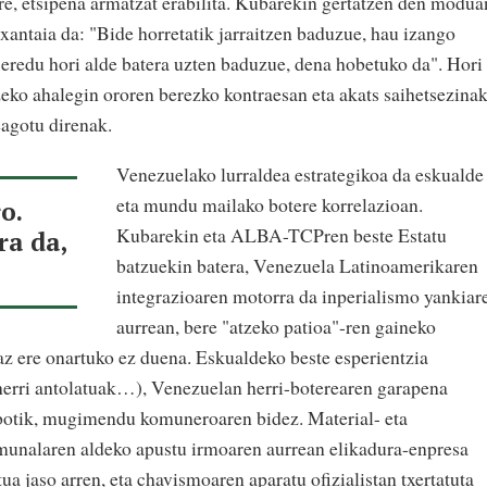
re, etsipena armatzat erabilita. Kubarekin gertatzen den modua
xantaia da: "Bide horretatik jarraitzen baduzue, hau izango
 eredu hori alde batera uzten baduzue, dena hobetuko da". Hori
zeko ahalegin ororen berezko kontraesan eta akats saihetsezina
eagotu direnak.
Venezuelako lurraldea estrategikoa da eskualde
eta mundu mailako botere korrelazioan.
o.
Kubarekin eta ALBA-TCPren beste Estatu
ra da,
batzuekin batera, Venezuela Latinoamerikaren
integrazioaren motorra da inperialismo yankiar
aurrean, bere "atzeko patioa"-ren gaineko
az ere onartuko ez duena. Eskualdeko beste esperientzia
herri antolatuak…), Venezuelan herri-boterearen garapena
tibotik, mugimendu komuneroaren bidez. Material- eta
omunalaren aldeko apustu irmoaren aurrean elikadura-enpresa
ua jaso arren, eta chavismoaren aparatu ofizialistan txertatuta