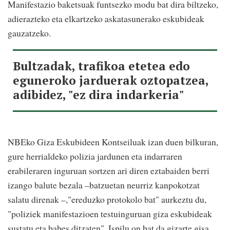
Manifestazio baketsuak funtsezko modu bat dira biltzeko,
adierazteko eta elkartzeko askatasunerako eskubideak
gauzatzeko.
Bultzadak, trafikoa etetea edo
eguneroko jarduerak oztopatzea,
adibidez, "ez dira indarkeria"
NBEko Giza Eskubideen Kontseiluak izan duen bilkuran,
gure herrialdeko polizia jardunen eta indarraren
erabileraren inguruan sortzen ari diren eztabaiden berri
izango balute bezala –batzuetan neurriz kanpokotzat
salatu direnak –,"ereduzko protokolo bat" aurkeztu du,
"poliziek manifestazioen testuinguruan giza eskubideak
sustatu eta babes ditzaten". Ispilu on bat da gizarte gisa