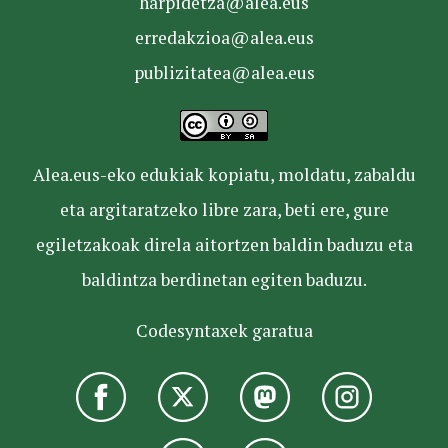
harpidetza@alea.eus
erredakzioa@alea.eus
publizitatea@alea.eus
Alea.eus-eko edukiak kopiatu, moldatu, zabaldu
eta argitaratzeko libre zara, beti ere, gure
egiletzakoak direla aitortzen baldin baduzu eta
baldintza berdinetan egiten baduzu.
Codesyntaxek garatua