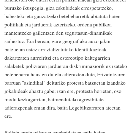
buruzko ikuspegia, giza eskubideak errespetatzeko,
babesteko eta gauzatzeko betebeharretik abiatuta haien
politikak eta jarduerak aztertzeko, ordena publikoa
mantentzeko gailentzen den segurtasun-dinamikak
saihestuz. Era berean, gure geografiako auzo jakin
batzuetan ustez arrazializatutako identifikazioak
dakartzaten aurreiritzi eta estereotipo kaltegarrien
salaketek poliziaren jardueran diskriminaziorik ez izateko
betebeharra hausten dutela adierazten dute, Ertzaintzaren
barruan "asindikal" deituriko protesta batzuetan izandako
jokabideak ahaztu gabe; izan ere, protesta horietan, oso
modu kezkagarrian, baimendutako agresibitate
adierazpenak eman dira, baita Legebiltzarraren ateetan
ere.
Polizia ereduari buruz eztabaidatzea zaila baina