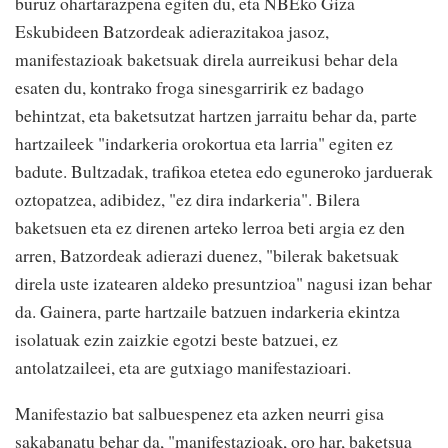
buruz ohartarazpena egiten du, eta NBEko Giza
Eskubideen Batzordeak adierazitakoa jasoz,
manifestazioak baketsuak direla aurreikusi behar dela
esaten du, kontrako froga sinesgarririk ez badago
behintzat, eta baketsutzat hartzen jarraitu behar da, parte
hartzaileek "indarkeria orokortua eta larria" egiten ez
badute. Bultzadak, trafikoa etetea edo eguneroko jarduerak
oztopatzea, adibidez, "ez dira indarkeria". Bilera
baketsuen eta ez direnen arteko lerroa beti argia ez den
arren, Batzordeak adierazi duenez, "bilerak baketsuak
direla uste izatearen aldeko presuntzioa" nagusi izan behar
da. Gainera, parte hartzaile batzuen indarkeria ekintza
isolatuak ezin zaizkie egotzi beste batzuei, ez
antolatzaileei, eta are gutxiago manifestazioari.
Manifestazio bat salbuespenez eta azken neurri gisa
sakabanatu behar da, "manifestazioak, oro har, baketsua