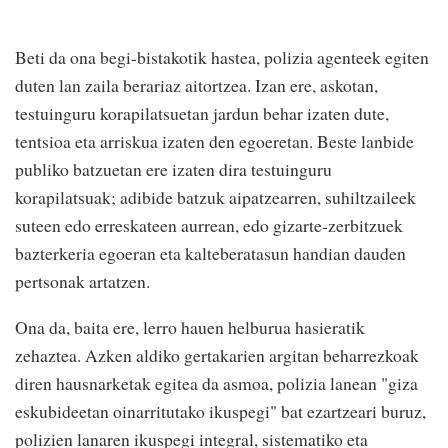
Beti da ona begi-bistakotik hastea, polizia agenteek egiten
duten lan zaila berariaz aitortzea. Izan ere, askotan,
testuinguru korapilatsuetan jardun behar izaten dute,
tentsioa eta arriskua izaten den egoeretan. Beste lanbide
publiko batzuetan ere izaten dira testuinguru
korapilatsuak; adibide batzuk aipatzearren, suhiltzaileek
suteen edo erreskateen aurrean, edo gizarte-zerbitzuek
bazterkeria egoeran eta kalteberatasun handian dauden
pertsonak artatzen.
Ona da, baita ere, lerro hauen helburua hasieratik
zehaztea. Azken aldiko gertakarien argitan beharrezkoak
diren hausnarketak egitea da asmoa, polizia lanean "giza
eskubideetan oinarritutako ikuspegi" bat ezartzeari buruz,
polizien lanaren ikuspegi integral, sistematiko eta