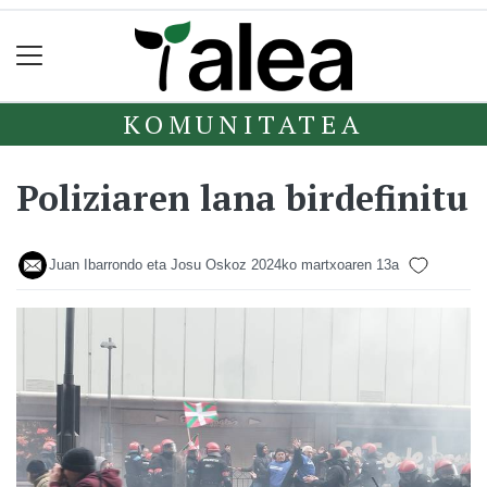
KOMUNITATEA
Poliziaren lana birdefinitu
Juan Ibarrondo eta Josu Oskoz
2024ko martxoaren 13a