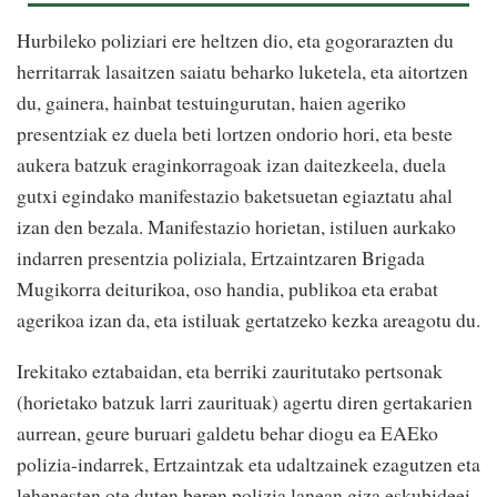
Hurbileko poliziari ere heltzen dio, eta gogorarazten du
herritarrak lasaitzen saiatu beharko luketela, eta aitortzen
du, gainera, hainbat testuingurutan, haien ageriko
presentziak ez duela beti lortzen ondorio hori, eta beste
aukera batzuk eraginkorragoak izan daitezkeela, duela
gutxi egindako manifestazio baketsuetan egiaztatu ahal
izan den bezala. Manifestazio horietan, istiluen aurkako
indarren presentzia poliziala, Ertzaintzaren Brigada
Mugikorra deiturikoa, oso handia, publikoa eta erabat
agerikoa izan da, eta istiluak gertatzeko kezka areagotu du.
Irekitako eztabaidan, eta berriki zauritutako pertsonak
(horietako batzuk larri zaurituak) agertu diren gertakarien
aurrean, geure buruari galdetu behar diogu ea EAEko
polizia-indarrek, Ertzaintzak eta udaltzainek ezagutzen eta
lehenesten ote duten beren polizia lanean giza eskubideei