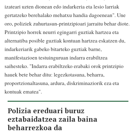
izateari uzten dionean edo indarkeria eta lesio larriak
gertatzeko berehalako mehatxu handia dagoenean". Une
oro, poliziek zuhurtasun-printzipioari jarraitu behar diote.
Printzipio horrek neurri egingarri guztiak hartzea eta
alternatiba posible guztiak kontuan hartzea eskatzen du,
indarkeriarik gabeko bitarteko guztiak barne,
manifestazioen testuinguruan indarra erabiltzea
saihesteko. "Indarra erabiltzeko erabaki orok printzipio
hauek bete behar ditu: legezkotasuna, beharra,
proportzionaltasuna, ardura, diskriminaziorik eza eta
kontuak ematea".
Polizia ereduari buruz
eztabaidatzea zaila baina
beharrezkoa da