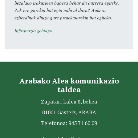
bezalako irakurleen babesa behar du aurrera egiteko.
Zuk ere gurekin bat egin nahi al duzu? Aukera
ezberdinak dituzu gure proiektuarekin bat egiteko.
Informazio gehiago
Arabako Alea komunikazio
taldea
Zapatari kalea 8, behea
01001 Gasteiz, ARABA
Telefonoa: 945 71 60 09