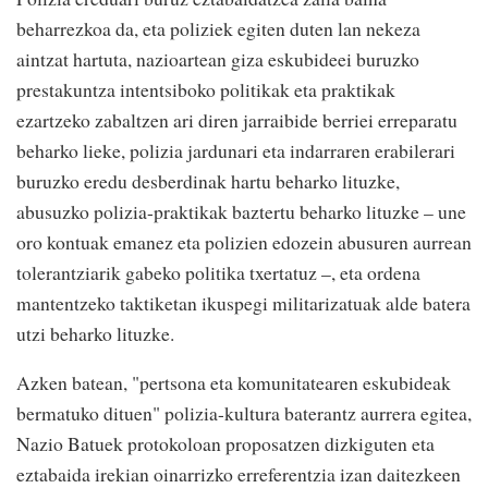
beharrezkoa da, eta poliziek egiten duten lan nekeza
aintzat hartuta, nazioartean giza eskubideei buruzko
prestakuntza intentsiboko politikak eta praktikak
ezartzeko zabaltzen ari diren jarraibide berriei erreparatu
beharko lieke, polizia jardunari eta indarraren erabilerari
buruzko eredu desberdinak hartu beharko lituzke,
abusuzko polizia-praktikak baztertu beharko lituzke – une
oro kontuak emanez eta polizien edozein abusuren aurrean
tolerantziarik gabeko politika txertatuz –, eta ordena
mantentzeko taktiketan ikuspegi militarizatuak alde batera
utzi beharko lituzke.
Azken batean, "pertsona eta komunitatearen eskubideak
bermatuko dituen" polizia-kultura baterantz aurrera egitea,
Nazio Batuek protokoloan proposatzen dizkiguten eta
eztabaida irekian oinarrizko erreferentzia izan daitezkeen