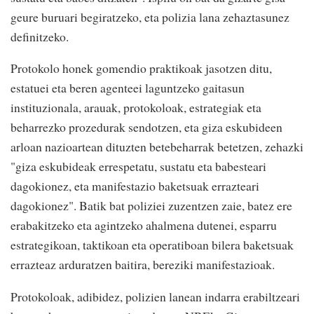
geure buruari begiratzeko, eta polizia lana zehaztasunez
definitzeko.
Protokolo honek gomendio praktikoak jasotzen ditu,
estatuei eta beren agenteei laguntzeko gaitasun
instituzionala, arauak, protokoloak, estrategiak eta
beharrezko prozedurak sendotzen, eta giza eskubideen
arloan nazioartean dituzten betebeharrak betetzen, zehazki
"giza eskubideak errespetatu, sustatu eta babesteari
dagokionez, eta manifestazio baketsuak errazteari
dagokionez". Batik bat poliziei zuzentzen zaie, batez ere
erabakitzeko eta agintzeko ahalmena dutenei, esparru
estrategikoan, taktikoan eta operatiboan bilera baketsuak
errazteaz arduratzen baitira, bereziki manifestazioak.
Protokoloak, adibidez, polizien lanean indarra erabiltzeari