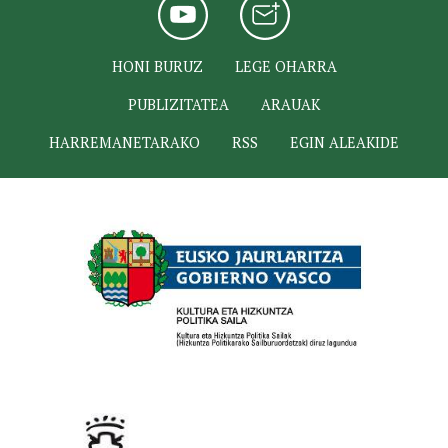
HONI BURUZ
LEGE OHARRA
PUBLIZITATEA
ARAUAK
HARREMANETARAKO
RSS
EGIN ALEAKIDE