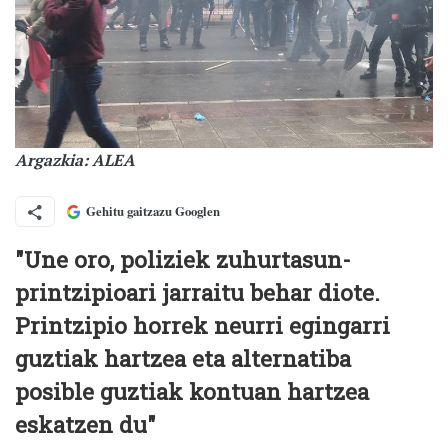
Argazkia: ALEA
Gehitu gaitzazu Googlen
"Une oro, poliziek zuhurtasun-
printzipioari jarraitu behar diote.
Printzipio horrek neurri egingarri
guztiak hartzea eta alternatiba
posible guztiak kontuan hartzea
eskatzen du"