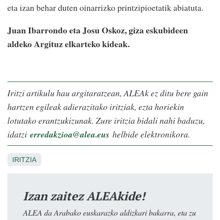
eta izan behar duten oinarrizko printzipioetatik abiatuta.
Juan Ibarrondo eta Josu Oskoz, giza eskubideen
aldeko Argituz elkarteko kideak.
Iritzi artikulu hau argitaratzean, ALEAk ez ditu bere gain
hartzen egileak adierazitako iritziak, ezta horiekin
lotutako erantzukizunak. Zure iritzia bidali nahi baduzu,
idatzi
erredakzioa@alea.eus
helbide elektronikora.
IRITZIA
Izan zaitez ALEAkide!
ALEA da Arabako euskarazko aldizkari bakarra, eta zu