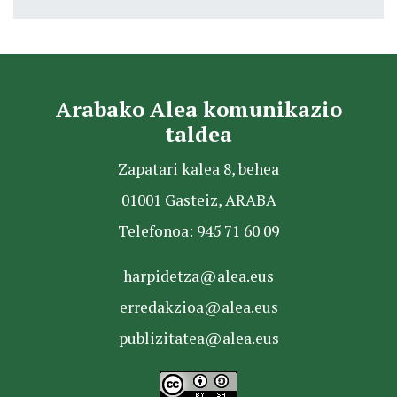
Arabako Alea komunikazio
taldea
Zapatari kalea 8, behea
01001 Gasteiz, ARABA
Telefonoa: 945 71 60 09
harpidetza@alea.eus
erredakzioa@alea.eus
publizitatea@alea.eus