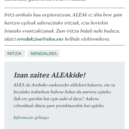
Iritzi artikulu hau argitaratzean, ALEAk ez ditu bere gain
hartzen egileak adierazitako iritziak, ezta horiekin
lotutako erantzukizunak. Zure iritzia bidali nahi baduzu,
idatzi
erredakzioa@alea.eus
helbide elektronikora.
IRITZIA
MENDIALDEA
Izan zaitez ALEAkide!
ALEA da Arabako euskarazko aldizkari bakarra, eta zu
bezalako irakurleen babesa behar du aurrera egiteko.
Zuk ere gurekin bat egin nahi al duzu? Aukera
ezberdinak dituzu gure proiektuarekin bat egiteko.
Informazio gehiago