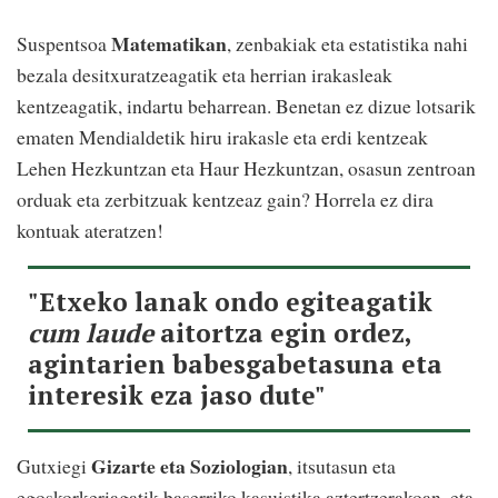
Matematikan
Suspentsoa
, zenbakiak eta estatistika nahi
bezala desitxuratzeagatik eta herrian irakasleak
kentzeagatik, indartu beharrean. Benetan ez dizue lotsarik
ematen Mendialdetik hiru irakasle eta erdi kentzeak
Lehen Hezkuntzan eta Haur Hezkuntzan, osasun zentroan
orduak eta zerbitzuak kentzeaz gain? Horrela ez dira
kontuak ateratzen!
"Etxeko lanak ondo egiteagatik
cum laude
aitortza egin ordez,
agintarien babesgabetasuna eta
interesik eza jaso dute"
Gizarte eta Soziologian
Gutxiegi
, itsutasun eta
egoskorkeriagatik baserriko kasuistika aztertzerakoan, eta