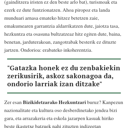
(gainditzera iristen ez den beste arlo bat), turismoak eta
ezerk ez dute funtzionatzen. Ahoa piropoz eta landa
munduari arnasa emateko hitzez betetzen zaie,
emakumearen garrantzia aldarrikatzen dute, jaiotza tasa,
hezkuntza eta osasuna bultzatzeaz hitz egiten dute, baina,
benetan, jarduterakoan, zangotrabak besterik ez dituzte
jartzen. Ondorioa: erabateko inkoherentzia.
"Gatazka honek ez du zenbakiekin
zerikusirik, askoz sakonagoa da,
ondorio larriak izan ditzake"
Bizikidetzarako Hezkuntzari
Zer esan
buruz? Kanpezun
nazionalitate eta kultura oso desberdinetako jendea bizi
gara, eta arrazakeria eta eskola jazarpen kasuak hiriko
beste ikastetxe batzuek nahi zituzten indizeetan