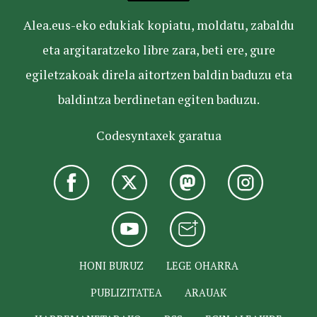
Alea.eus-eko edukiak kopiatu, moldatu, zabaldu
eta argitaratzeko libre zara, beti ere, gure
egiletzakoak direla aitortzen baldin baduzu eta
baldintza berdinetan egiten baduzu.
Codesyntaxek garatua
HONI BURUZ
LEGE OHARRA
PUBLIZITATEA
ARAUAK