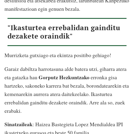
desilusioa eta atsekabea erakutsiz, larunbatean Kanpezuko
manifestazioan egin genuen bezala.
"Ikasturtea errebalidan gainditu
dezakete oraindik"
Murrizketa gutxiago eta ekintza positibo gehiago!
Garaiz dabiltza harrotasuna alde batera utzi, giharra atera
Gorputz Hezkuntzako
eta gatazka hau
erronka gisa
hartzeko, sakoneko karrera bat bezala, borondatearekin eta
kemenarekin aurrera atera daitekeelako. Ikasturtea
errebalidan gainditu dezakete oraindik. Arre ala so, zuek
erabaki.
Sinatzaileak
: Haizea Bastegieta Lopez Mendialdea IPI
ikastetxeko gurasoa eta beste 50 familia