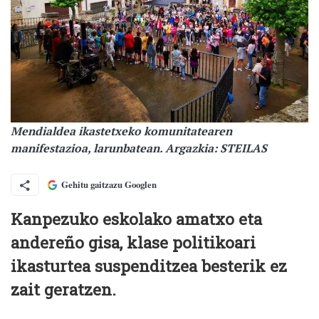
Mendialdea ikastetxeko komunitatearen
manifestazioa, larunbatean. Argazkia: STEILAS
Gehitu gaitzazu Googlen
Kanpezuko eskolako amatxo eta
andereño gisa, klase politikoari
ikasturtea suspenditzea besterik ez
zait geratzen.