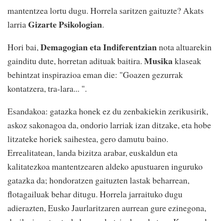
mantentzea lortu dugu. Horrela saritzen gaituzte? Akats
Gizarte Psikologian
larria
.
Demagogian eta Indiferentzian
Hori bai,
nota altuarekin
Musika
gainditu dute, horretan adituak baitira.
klaseak
behintzat inspirazioa eman die: "Goazen gezurrak
kontatzera, tra-lara... ".
Esandakoa: gatazka honek ez du zenbakiekin zerikusirik,
askoz sakonagoa da, ondorio larriak izan ditzake, eta hobe
litzateke horiek saihestea, gero damutu baino.
Errealitatean, landa bizitza arabar, euskaldun eta
kalitatezkoa mantentzearen aldeko apustuaren inguruko
gatazka da; hondoratzen gaituzten lastak beharrean,
flotagailuak behar ditugu. Horrela jarraituko dugu
adierazten, Eusko Jaurlaritzaren aurrean gure ezinegona,