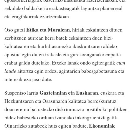
sekulako baldarkeria erakusteagatik laguntza plan erreal
eta eraginkorrak ezartzerakoan.
Etika eta Moralean
Oso gutxi
, hiriak eskaintzen dituen
zerbitzuen aurrean herri batek eskaintzen duen bizi-
kalitatearen eta hurbiltasunezko ikaskuntzaren aldeko
apustua egin duten irakasle eta gurasoenganako enpatia
erabat galdu dutelako. Etxeko lanak ondo egiteagatik
cum
laude
aitortza egin ordez, agintarien babesgabetasuna eta
interesik eza jaso dute.
Gaztelanian eta Euskaran
Suspentso larria
, euskara eta
Hezkuntzaren eta Osasunaren kalitatea berreskuratuz
doan eremu bat ustezko diskriminazio positiboko politiken
bidez babesteko orduan izandako inkongruentziagatik.
Ekonomiak
Oinarrizko zutabeek huts egiten badute,