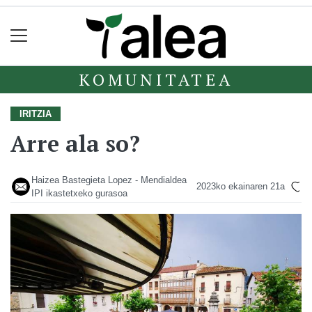
KOMUNITATEA
IRITZIA
Arre ala so?
Haizea Bastegieta Lopez - Mendialdea
2023ko ekainaren 21a
IPI ikastetxeko gurasoa