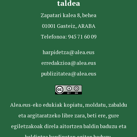
taldea
Zapatari kalea 8, behea
01001 Gasteiz, ARABA
Telefonoa: 945 71 60 09
harpidetza@alea.eus
erredakzioa@alea.eus
publizitatea@alea.eus
Alea.eus-eko edukiak kopiatu, moldatu, zabaldu
eta argitaratzeko libre zara, beti ere, gure
egiletzakoak direla aitortzen baldin baduzu eta
baldintza berdinetan egiten baduzu.