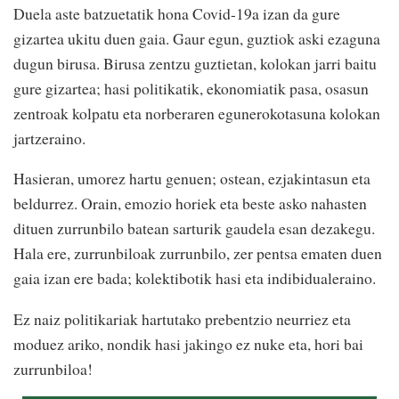
Duela aste batzuetatik hona Covid-19a izan da gure
gizartea ukitu duen gaia. Gaur egun, guztiok aski ezaguna
dugun birusa. Birusa zentzu guztietan, kolokan jarri baitu
gure gizartea; hasi politikatik, ekonomiatik pasa, osasun
zentroak kolpatu eta norberaren egunerokotasuna kolokan
jartzeraino.
Hasieran, umorez hartu genuen; ostean, ezjakintasun eta
beldurrez. Orain, emozio horiek eta beste asko nahasten
dituen zurrunbilo batean sarturik gaudela esan dezakegu.
Hala ere, zurrunbiloak zurrunbilo, zer pentsa ematen duen
gaia izan ere bada; kolektibotik hasi eta indibidualeraino.
Ez naiz politikariak hartutako prebentzio neurriez eta
moduez ariko, nondik hasi jakingo ez nuke eta, hori bai
zurrunbiloa!