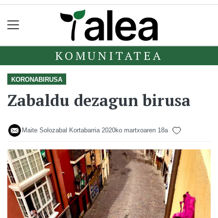
KOMUNITATEA
KORONABIRUSA
Zabaldu dezagun birusa
Maite Solozabal Kortabarria
2020ko martxoaren 18a