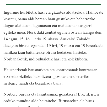
Ingurune hurbiletik hasi eta gizartea aldatzekoa. Hainbeste
kostatu, baina aldi berean hain gustuko eta beharrezko
dugun alaitasun, laguntasun eta maitasuna ikusgarri
egiteko unea. Nork daki zenbat egunen ostean izango den:
14 egun, 15, 16… edo 19, akaso. Auskalo! Zabaldu
dezagun birusa, eguneko 19 irri, 19 muxu eta 19 besarkada
nahikoa izan baitaitezke birusa hedatzen hasteko.
Norbanakotik, indibidualetik hasi eta kolektibora.
Hausnarketak hausnarketa eta kontraesanak kontraesan,
etxe edo bizileku bakoitzera goxotasunez beteriko
irribarre handi eta besarkada bana!
Norbere buruaz eta lasaitasunaz gozatzera! Etxetik irten
orduko mundua alda baitaiteke! Birusarekin ala birus