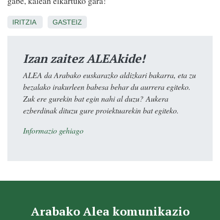
gabe, kalean elkartuko gara!
IRITZIA
GASTEIZ
Izan zaitez ALEAkide!
ALEA da Arabako euskarazko aldizkari bakarra, eta zu
bezalako irakurleen babesa behar du aurrera egiteko.
Zuk ere gurekin bat egin nahi al duzu? Aukera
ezberdinak dituzu gure proiektuarekin bat egiteko.
Informazio gehiago
Arabako Alea komunikazio