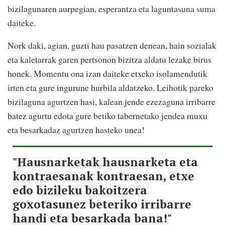
bizilagunaren aurpegian, esperantza eta laguntasuna suma
daiteke.
Nork daki, agian, guzti hau pasatzen denean, hain sozialak
eta kaletarrak garen pertsonon bizitza aldatu lezake birus
honek. Momentu ona izan daiteke etxeko isolamendutik
irten eta gure ingurune hurbila aldatzeko. Leihotik pareko
bizilaguna agurtzen hasi, kalean jende ezezaguna irribarre
batez agurtu edota gure betiko tabernetako jendea muxu
eta besarkadaz agurtzen hasteko unea!
"Hausnarketak hausnarketa eta
kontraesanak kontraesan, etxe
edo bizileku bakoitzera
goxotasunez beteriko irribarre
handi eta besarkada bana!"