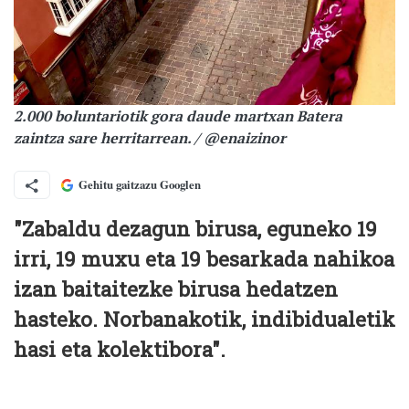
2.000 boluntariotik gora daude martxan Batera
zaintza sare herritarrean. / @enaizinor
Gehitu gaitzazu Googlen
"Zabaldu dezagun birusa, eguneko 19
irri, 19 muxu eta 19 besarkada nahikoa
izan baitaitezke birusa hedatzen
hasteko. Norbanakotik, indibidualetik
hasi eta kolektibora".