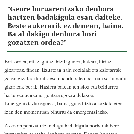
"Geure buruarentzako denbora
hartzen badakigula esan daiteke.
Beste aukerarik ez denean, baina.
Ba al dakigu denbora hori
gozatzen ordea?"
Bai, ordea, nitaz, gutaz, bizilagunez, kaleaz, hiriaz…
gizarteaz, finean. Ezustean hain sozialak eta kaletarrak
garen gizakioi kontraesan handi baten barruan sartu gaitu
gizarteak berak. Hasiera batean tentsioz eta beldurrez
hartu genuen emergentzia egoera delakoa.
Emergentziazko egoera, baina, gure bizitza soziala eten
izan den momentuan bihurtu da emergentziazko.
Askotan pentsatu izan dugu badakigula norberak bere
buruarekin egoteko denbora hartzen. Egoera honetan,