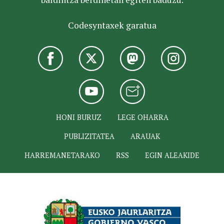
Codesyntaxek garatua
HONI BURUZ
LEGE OHARRA
PUBLIZITATEA
ARAUAK
HARREMANETARAKO
RSS
EGIN ALEAKIDE