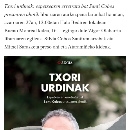
Txori urdinak: espetxearen erretratu bat Santi Cobos
presoaren ahotik
liburuaren aurkezpena larunbat honetan,
azaroaren 27an, 12:00etan Hala Bediren lokalean —
Bueno Monreal kalea, 16— egingo dute Zigor Olabarria
liburuaren egileak, Silvia Cobos Santiren arrebak eta
Mitxel Sarasketa preso ohi eta Ataramiñeko kideak.