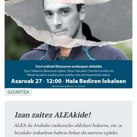
GIZARTEA
Izan zaitez ALEAkide!
ALEA da Arabako euskarazko aldizkari bakarra, eta zu
bezalako irakurleen babesa behar du aurrera egiteko.