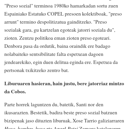
"Preso sozial" terminoa 1980ko hamarkadan sortu zuen
Espainiako Estatuko COPEL presoen kolektiboak, "preso
arrunt" termino despolitizatua gainditzeko. "Preso
sozialak gara, gu kartzelan egoteak jatorri soziala du",
zioten. Zentzu politikoa eman zioten preso egoteari.
Denbora pasa da ordutik, baina oraindik ere badago
nolabaiteko sentsibilitate falta espetxean dagoen
jendearekiko, egin duen delitua eginda ere. Espetxea da
pertsonak txikitzeko zentro bat.
Liburuaren hasieran, hain justu, bere jatorriaz mintzo
da Cobos.
Parte horrek laguntzen du, batetik, Santi nor den
ikusarazten. Bestetik, badira beste preso sozial batzuen
bizipenak jaso dituzten liburuak, Xose Tarrio galiziarraren
Huye, hombre, huye
eta Angel
Patxi
Zamoro katalanaren