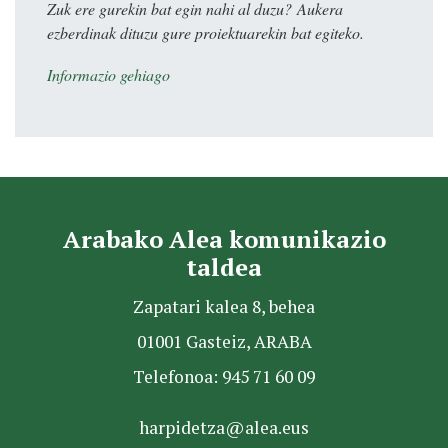
Zuk ere gurekin bat egin nahi al duzu? Aukera
ezberdinak dituzu gure proiektuarekin bat egiteko.
Informazio gehiago
Arabako Alea komunikazio
taldea
Zapatari kalea 8, behea
01001 Gasteiz, ARABA
Telefonoa: 945 71 60 09
harpidetza@alea.eus