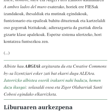
A ambos lados del muro
esaterako, horiek ere FIESak
izandakoak, ihesaldiak eta mutinak egindakoak,
funtzionario eta epaileak bahitu dituztenak eta kartzelaldi
oso gogorrak bizitakoak; adierazgarria da guztiak direla
gizarte klase apalekoak. Espetxe sistema ulertzeko, hori
kontatzea funtsezkoa zen.
(...)
Albiste hau
ARGIAk
argitaratu du eta Creative Commons
by-sa lizentziari esker zati bat ekarri dugu ALEAra.
Jatorrizko albistea osorik irakurri nahi baduzu, hemen
duzu ikusgai
: solasaldi osoa eta Zigor Olabarriak Santi
Cobosi egindako elkarrizketa.
Liburuaren aurkezpena