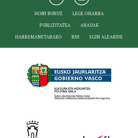
HONI BURUZ
LEGE OHARRA
PUBLIZITATEA
ARAUAK
HARREMANETARAKO
RSS
EGIN ALEAKIDE