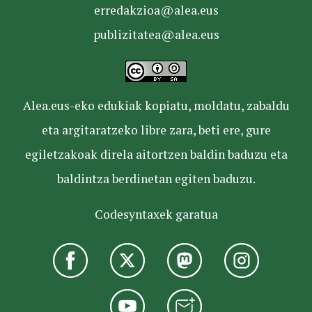
erredakzioa@alea.eus
publizitatea@alea.eus
Alea.eus-eko edukiak kopiatu, moldatu, zabaldu
eta argitaratzeko libre zara, beti ere, gure
egiletzakoak direla aitortzen baldin baduzu eta
baldintza berdinetan egiten baduzu.
Codesyntaxek garatua