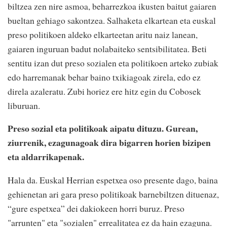
biltzea zen nire asmoa, beharrezkoa ikusten baitut gaiaren
bueltan gehiago sakontzea. Salhaketa elkartean eta euskal
preso politikoen aldeko elkarteetan aritu naiz lanean,
gaiaren inguruan badut nolabaiteko sentsibilitatea. Beti
sentitu izan dut preso sozialen eta politikoen arteko zubiak
edo harremanak behar baino txikiagoak zirela, edo ez
direla azaleratu. Zubi horiez ere hitz egin du Cobosek
liburuan.
Preso sozial eta politikoak aipatu dituzu. Gurean,
ziurrenik, ezagunagoak dira bigarren horien bizipen
eta aldarrikapenak.
Hala da. Euskal Herrian espetxea oso presente dago, baina
gehienetan ari gara preso politikoak barnebiltzen dituenaz,
“gure espetxea” dei dakiokeen horri buruz. Preso
"arrunten" eta "sozialen" errealitatea ez da hain ezaguna.