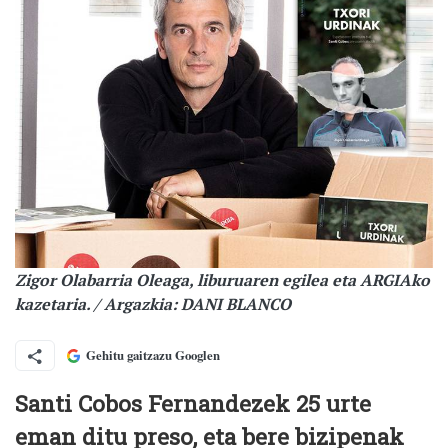
Zigor Olabarria Oleaga, liburuaren egilea eta ARGIAko
kazetaria. / Argazkia: DANI BLANCO
Gehitu gaitzazu Googlen
Santi Cobos Fernandezek 25 urte
eman ditu preso, eta bere bizipenak