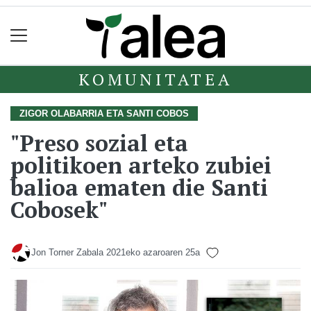
KOMUNITATEA
ZIGOR OLABARRIA ETA SANTI COBOS
"Preso sozial eta
politikoen arteko zubiei
balioa ematen die Santi
Cobosek"
Jon Torner Zabala
2021eko azaroaren 25a