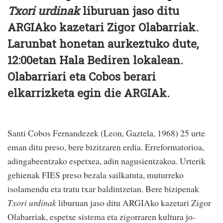
Txori urdinak
liburuan jaso ditu
ARGIAko kazetari Zigor Olabarriak.
Larunbat honetan aurkeztuko dute,
12:00etan Hala Bediren lokalean.
Olabarriari eta Cobos berari
elkarrizketa egin die ARGIAk.
Santi Cobos Fernandezek (Leon, Gaztela, 1968) 25 urte
eman ditu preso, bere bizitzaren erdia. Erreformatorioa,
adingabeentzako espetxea, adin nagusientzakoa. Urterik
gehienak FIES preso bezala sailkatuta, muturreko
isolamendu eta tratu txar baldintzetan. Bere bizipenak
Txori urdinak
liburuan jaso ditu ARGIAko kazetari Zigor
Olabarriak, espetxe sistema eta zigorraren kultura jo-