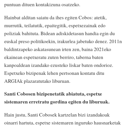
puntuan dituen kontakizuna osatzeko.
Hainbat alditan saiatu da ihes egiten Cobos: atetik,
murrutik, teilatutik, epaitegitik, espetxezainak edo
poliziak bahituta. Bidean adiskidetasun handia egin du
euskal preso politikoekin, irakurlea jabetuko denez. 2011n
baldintzapeko askatasunean irten zen, baina 2021eko
ekainean espetxeratu zuten berriro, taberna baten
kanpoaldean izandako ezusteko liskar baten ondorioz.
Espetxeko bizipenak lehen pertsonan kontatu ditu
ARGIAk plazaratutako liburuan.
Santi Cobosen bizipenetatik abiatuta, espetxe
sistemaren erretratu gordina egiten du liburuak.
Hain justu, Santi Cobosek kartzelan bizi izandakoak
oinarri hartuta, espetxe sistemaren inguruko hausnarketak