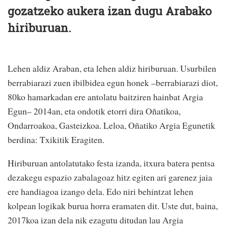
gozatzeko aukera izan dugu Arabako
hiriburuan.
Lehen aldiz Araban, eta lehen aldiz hiriburuan. Usurbilen
berrabiarazi zuen ibilbidea egun honek –berrabiarazi diot,
80ko hamarkadan ere antolatu baitziren hainbat Argia
Egun– 2014an, eta ondotik etorri dira Oñatikoa,
Ondarroakoa, Gasteizkoa. Leloa, Oñatiko Argia Egunetik
berdina: Txikitik Eragiten.
Hiriburuan antolatutako festa izanda, itxura batera pentsa
dezakegu espazio zabalagoaz hitz egiten ari garenez jaia
ere handiagoa izango dela. Edo niri behintzat lehen
kolpean logikak burua horra eramaten dit. Uste dut, baina,
2017koa izan dela nik ezagutu ditudan lau Argia