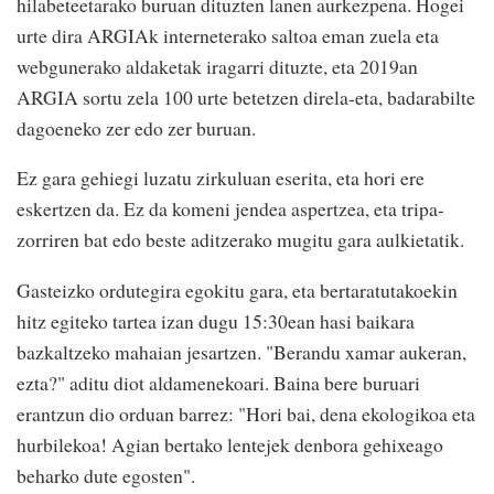
hilabeteetarako buruan dituzten lanen aurkezpena. Hogei
urte dira ARGIAk interneterako saltoa eman zuela eta
webgunerako aldaketak iragarri dituzte, eta 2019an
ARGIA sortu zela 100 urte betetzen direla-eta, badarabilte
dagoeneko zer edo zer buruan.
Ez gara gehiegi luzatu zirkuluan eserita, eta hori ere
eskertzen da. Ez da komeni jendea aspertzea, eta tripa-
zorriren bat edo beste aditzerako mugitu gara aulkietatik.
Gasteizko ordutegira egokitu gara, eta bertaratutakoekin
hitz egiteko tartea izan dugu 15:30ean hasi baikara
bazkaltzeko mahaian jesartzen. "Berandu xamar aukeran,
ezta?" aditu diot aldamenekoari. Baina bere buruari
erantzun dio orduan barrez: "Hori bai, dena ekologikoa eta
hurbilekoa! Agian bertako lentejek denbora gehixeago
beharko dute egosten".