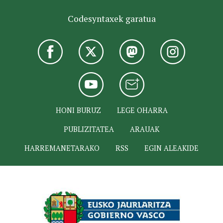
Codesyntaxek garatua
HONI BURUZ
LEGE OHARRA
PUBLIZITATEA
ARAUAK
HARREMANETARAKO
RSS
EGIN ALEAKIDE