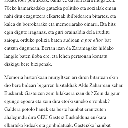
70eko hamarkadako gatazka politiko eta sozialak eman
nahi ditu ezagutzera elkarteak ibilbidearen bitartez, eta
kalea du borrokarako eta memoriarako oinarri. Eta hitz
egin digute iraganaz, eta guri orainaldia dela iruditu
zaiogu, orduko polizia baten audioan
a por ellos
bat
entzun dugunean. Bertan izan da Zaramagako hildako
langile baten iloba ere, eta lehen pertsonan kontatu
dizkigu bere bizipenak.
Memoria historikoan murgiltzen ari diren bitartean ekin
dio bere bideari bigarren bisitaldiak Alde Zaharrean zehar.
Euskarak Gasteizen zein bilakaera izan du? Zein da gaur
egungo egoera eta zein dira etorkizuneko erronkak?
Galdera potolo hauek eta beste hainbat erantzuten
ahalegindu dira GEU Gasteiz Euskalduna euskara
elkarteko kideak eta gonbidatuak. Gasteizko hainbat