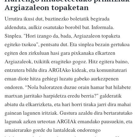
Argiazaleon topaketan
Urrutira ikusi dut, buztinezko boletatik begirada
aldenduta, aulkiz osatutako borobil bat. Informala.
Sinplea. "Hori izango da, bada, Argiazaleon topaketa
egiteko txokoa", pentsatu dut. Eta sinplea bezain gertukoa
egiten den zirkuluan hasi gara pixkanaka elkartzen
Argiazaleok, txikitik eragiteko gogoz. Hitz egitera baino,
entzutera bildu dira ARGIAko kideak, eta komunitateari
eman diote hitza gehiegi luzatu gabeko aurkezpenen
ondoren. “Nola baloratzen duzue orain hamar bat hilabete
martxan jarritako harpidetza eredu berria?" galderatik
abiatu da elkarrizketa, eta hari horri tiraka jarri dira mahai
gainean lagunen iritziak. Gustura azaldu dira bertaratutako
lagunak azken urteotan ARGIAk emandako pausuekin, eta
amaierarako gorde du lantaldeak ondorengo