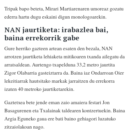
Tripak bapo beteta, Mirari Martiarenaren umoreaz gozatu
ederra hartu dugu eskaini digun monologoarekin.
NAN jaurtiketa: irabazlea bai,
baina errekorrik gabe
Gure herriko gazteen artean esaten den bezala, NAN
arrotzen jaurtiketa lehiaketa mitikoaren txanda ailegatu da
arratsaldean. Aurtengo txapelduna 33,2 metro jaurtita
Zigor Olabarria gasteiztarra da. Baina iaz Ondarroan Oier
lekeitiarrak hautsitako markak jarraitzen du errekorra
izaten 40 metroko jaurtiketarekin.
Gaztetxea bete jende eman zaio amaiera festari Jon
Basagurenen eta Txalainak taldearen kontzertuekin. Baina
Argia Eguneko gaua ere bati baino gehiagori luzatuko
zitzaiolakoan nago.