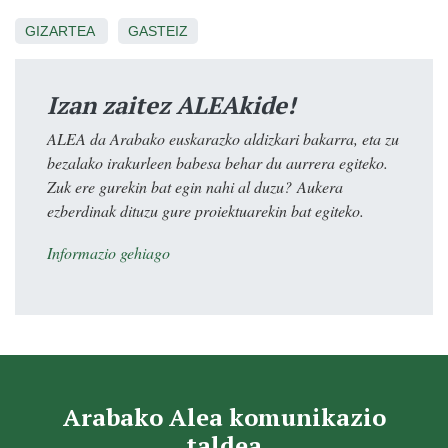
GIZARTEA
GASTEIZ
Izan zaitez ALEAkide!
ALEA da Arabako euskarazko aldizkari bakarra, eta zu
bezalako irakurleen babesa behar du aurrera egiteko.
Zuk ere gurekin bat egin nahi al duzu? Aukera
ezberdinak dituzu gure proiektuarekin bat egiteko.
Informazio gehiago
Arabako Alea komunikazio
taldea