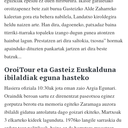
eguzkiak epeldu ez duen hiriburura. Ikasle garaietako
oroitzapenez bete zait burua Gasteizko Alde Zaharreko
kaleetan gora eta behera nabilela, Landatxo kiroldegira
heldu naizen arte. Han dira, dagoeneko, patxadaz baina
ttirriki-ttarraka topaleku izango dugun gunea atontzen
hainbat lagun. Prestatzen ari dira saltokia, txosna” hormak
apainduko dituzten pankartak jartzen ari dira beste
batzuk...
OroiTour eta Gasteiz Euskalduna
ibilaldiak eguna hasteko
Hasiera ofiziala 10:30ak jota eman zaio Argia Egunari.
Oraindik beroan sartu ez direnentzat paseotxoa eginez
gorputza berotu eta memoria egiteko Zaramaga auzora
ibilaldi gidatua antolatuta dago goizari ekiteko, Martxoak
3 elkarteko kideek lagunduta. 1976ko langile sarraskia du
ardatz tour politikoak, baina ez da horretara mugatzen.