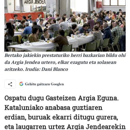
Bertako jakiekin prestaturiko herri bazkarian bildu ohi
da Argia Jendea urtero, elkar ezagutu eta solasean
aritzeko. Irudia: Dani Blanco
Gehitu gaitzazu Googlen
Ospatu dugu Gasteizen Argia Eguna.
Kataluniako anabasa guztiaren
erdian, buruak ekarri ditugu gurera,
eta laugarren urtez Argia Jendearekin