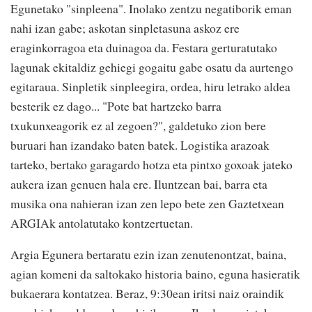
Egunetako "sinpleena". Inolako zentzu negatiborik eman
nahi izan gabe; askotan sinpletasuna askoz ere
eraginkorragoa eta duinagoa da. Festara gerturatutako
lagunak ekitaldiz gehiegi gogaitu gabe osatu da aurtengo
egitaraua. Sinpletik sinpleegira, ordea, hiru letrako aldea
besterik ez dago... "Pote bat hartzeko barra
txukunxeagorik ez al zegoen?", galdetuko zion bere
buruari han izandako baten batek. Logistika arazoak
tarteko, bertako garagardo hotza eta pintxo goxoak jateko
aukera izan genuen hala ere. Iluntzean bai, barra eta
musika ona nahieran izan zen lepo bete zen Gaztetxean
ARGIAk antolatutako kontzertuetan.
Argia Egunera bertaratu ezin izan zenutenontzat, baina,
agian komeni da saltokako historia baino, eguna hasieratik
bukaerara kontatzea. Beraz, 9:30ean iritsi naiz oraindik