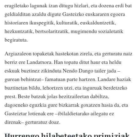
eragiletako lagunak izan ditugu hizlari, eta dozena erdi bat
geldialditan azaldu digute Gasteizko euskararen egoera
historiaren ikuspegitik, kulturatik, euskalduntzetik,
hezkuntzatik, bertsolaritzatik, mugimendu sozialetatik
begiratuta.
Argiazaleon topaketak hastekotan zirela, eta gerturatu naiz
berriz ere Landatxora. Han topatu ditut haur eta heldu
eskuak buztinez zikinduta Nendo Dango tailer jada –
gurean behintzat– famatuan parte hartzen. Landare haziak
buztinetan bildu, lehortzen utzi, eta inguruak berdetzeko
prest. Beste batzuk jolas hezitzaileetan dabiltza,
dagoeneko eguzkia gure bizkarrak goxatzen hasia da, eta
Gasteiztar lotienak ere –ibilaldietarako ailegatu ez
direnak– gerturatuz doaz.
Hurrengo hilabeteetako primiziak