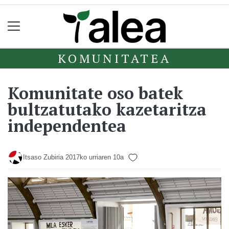
KOMUNITATEA
Komunitate oso batek
bultzatutako kazetaritza
independentea
Itsaso Zubiria
2017ko urriaren 10a