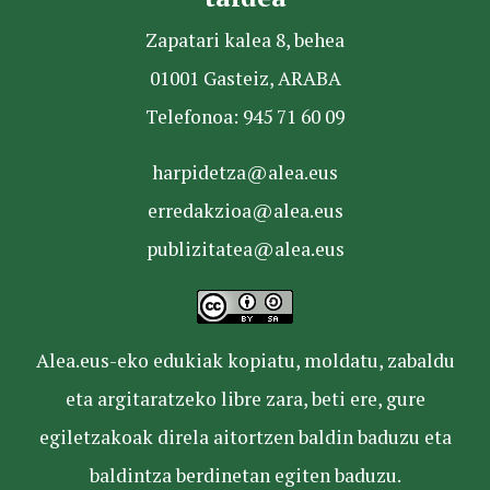
Zapatari kalea 8, behea
01001 Gasteiz, ARABA
Telefonoa: 945 71 60 09
harpidetza@alea.eus
erredakzioa@alea.eus
publizitatea@alea.eus
Alea.eus-eko edukiak kopiatu, moldatu, zabaldu
eta argitaratzeko libre zara, beti ere, gure
egiletzakoak direla aitortzen baldin baduzu eta
baldintza berdinetan egiten baduzu.