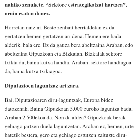
nahiko zenukete. “Sektore estrategikotzat hartzea”,
orain esaten denez.
Horretan naiz ni. Beste zenbait herrialdetan ez da
gertatzen hemen gertatzen ari dena. Hemen ere bada
alderik, hala ere. Ez da gauza bera abeltzaina Araban, edo
abeltzaina Gipuzkoan eta Bizkaian. Bizkaiak sektore
txikia du, baina kutxa handia. Araban, sektore handiagoa
da, baina kutxa txikiagoa.
Diputazioen laguntzaz ari zara.
Bai, Diputazioaren diru-laguntzak, Europa bidez
datozenak. Baina Gipuzkoan 5.000 euroko laguntza bada,
Araban 2.500ekoa da. Non da aldea? Gipuzkoak berak
gehiago jartzen duela laguntzetan. Araban ez, hemen, urte
batetik bestera, gero eta gehiago estutzen zaituzte diru-