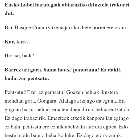
Eusko Label harategiak abiaraziko dituztela irakurri
dut.
Bai, Basque Country izena jarriko diete horiei ere orain.
Kar, kar…
Horixe, bada!
Barrez ari gara, baina hauxe panorama! Ez dakit,
bada, zer pentsatu.
Pentsatu? Ezer ez pentsatu! Goazen behiak ikustera
mendian gora, Gongara. Alaiagoa izango da eguna. Eta
gogoan hartu: behiak ematen duen dirua, behiarentzat da.
Ez dago irabazirik. Emazteak etxetik kanpora lan egingo
ez balu, pentsatu ere ez nik abeltzain aurrera egitea. Edo
beste modu batera beharko luke. Ez dago etorkizunik.