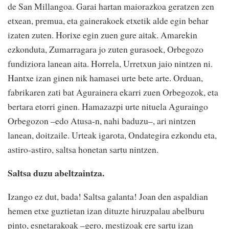
de San Millangoa. Garai hartan maiorazkoa geratzen zen
etxean, premua, eta gainerakoek etxetik alde egin behar
izaten zuten. Horixe egin zuen gure aitak. Amarekin
ezkonduta, Zumarragara jo zuten gurasoek, Orbegozo
fundiziora lanean aita. Horrela, Urretxun jaio nintzen ni.
Hantxe izan ginen nik hamasei urte bete arte. Orduan,
fabrikaren zati bat Agurainera ekarri zuen Orbegozok, eta
bertara etorri ginen. Hamazazpi urte nituela Aguraingo
Orbegozon –edo Atusa-n, nahi baduzu–, ari nintzen
lanean, doitzaile. Urteak igarota, Ondategira ezkondu eta,
astiro-astiro, saltsa honetan sartu nintzen.
Saltsa duzu abeltzaintza.
Izango ez dut, bada! Saltsa galanta! Joan den aspaldian
hemen etxe guztietan izan dituzte hiruzpalau abelburu
pinto, esnetarakoak –gero, mestizoak ere sartu izan