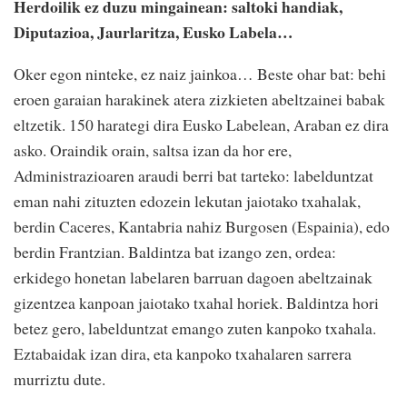
Herdoilik ez duzu mingainean: saltoki handiak,
Diputazioa, Jaurlaritza, Eusko Labela…
Oker egon ninteke, ez naiz jainkoa… Beste ohar bat: behi
eroen garaian harakinek atera zizkieten abeltzainei babak
eltzetik. 150 harategi dira Eusko Labelean, Araban ez dira
asko. Oraindik orain, saltsa izan da hor ere,
Administrazioaren araudi berri bat tarteko: labelduntzat
eman nahi zituzten edozein lekutan jaiotako txahalak,
berdin Caceres, Kantabria nahiz Burgosen (Espainia), edo
berdin Frantzian. Baldintza bat izango zen, ordea:
erkidego honetan labelaren barruan dagoen abeltzainak
gizentzea kanpoan jaiotako txahal horiek. Baldintza hori
betez gero, labelduntzat emango zuten kanpoko txahala.
Eztabaidak izan dira, eta kanpoko txahalaren sarrera
murriztu dute.