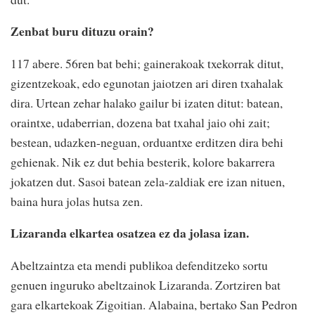
Zenbat buru dituzu orain?
117 abere. 56ren bat behi; gainerakoak txekorrak ditut,
gizentzekoak, edo egunotan jaiotzen ari diren txahalak
dira. Urtean zehar halako gailur bi izaten ditut: batean,
oraintxe, udaberrian, dozena bat txahal jaio ohi zait;
bestean, udazken-neguan, orduantxe erditzen dira behi
gehienak. Nik ez dut behia besterik, kolore bakarrera
jokatzen dut. Sasoi batean zela-zaldiak ere izan nituen,
baina hura jolas hutsa zen.
Lizaranda elkartea osatzea ez da jolasa izan.
Abeltzaintza eta mendi publikoa defenditzeko sortu
genuen inguruko abeltzainok Lizaranda. Zortziren bat
gara elkartekoak Zigoitian. Alabaina, bertako San Pedron