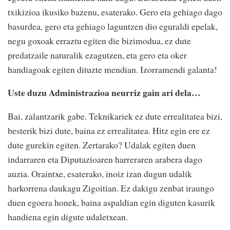
txikizioa ikusiko bazenu, esaterako. Gero eta gehiago dago
basurdea, gero eta gehiago laguntzen dio eguraldi epelak,
negu goxoak erraztu egiten die bizimodua, ez dute
predatzaile naturalik ezagutzen, eta gero eta oker
handiagoak egiten dituzte mendian. Izorramendi galanta!
Uste duzu Administrazioa neurriz gain ari dela…
Bai, zalantzarik gabe. Teknikariek ez dute errealitatea bizi,
besterik bizi dute, baina ez errealitatea. Hitz egin ere ez
dute gurekin egiten. Zertarako? Udalak egiten duen
indarraren eta Diputazioaren harreraren arabera dago
auzia. Oraintxe, esaterako, inoiz izan dugun udalik
harkorrena daukagu Zigoitian. Ez dakigu zenbat iraungo
duen egoera honek, baina aspaldian egin diguten kasurik
handiena egin digute udaletxean.