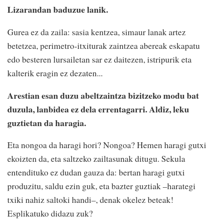
Lizarandan baduzue lanik.
Gurea ez da zaila: sasia kentzea, simaur lanak artez
betetzea, perimetro-itxiturak zaintzea abereak eskapatu
edo besteren lursailetan sar ez daitezen, istripurik eta
kalterik eragin ez dezaten...
Arestian esan duzu abeltzaintza bizitzeko modu bat
duzula, lanbidea ez dela errentagarri. Aldiz, leku
guztietan da haragia.
Eta nongoa da haragi hori? Nongoa? Hemen haragi gutxi
ekoizten da, eta saltzeko zailtasunak ditugu. Sekula
entendituko ez dudan gauza da: bertan haragi gutxi
produzitu, saldu ezin guk, eta bazter guztiak –harategi
txiki nahiz saltoki handi–, denak okelez beteak!
Esplikatuko didazu zuk?