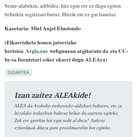
Seme-alabekin, adibidez, hitz egin ere ez dugu egiten
behiekin segitzeari buruz. Hitzik ere ez gai hauetaz.
Kazetaria: Miel Anjel Elustondo
(Elkarrizketa honen jatorrizko
bertsioa
Argia.eus
webgunean argitaratu da eta CC-
by-sa lizentziari esker ekarri dugu ALEAra)
GIZARTEA
Izan zaitez ALEAkide!
ALEA da Arabako euskarazko aldizkari bakarra, eta zu
bezalako irakurleen babesa behar du aurrera egiteko.
Zuk ere gurekin bat egin nahi al duzu? Aukera
ezberdinak dituzu gure proiektuarekin bat egiteko.