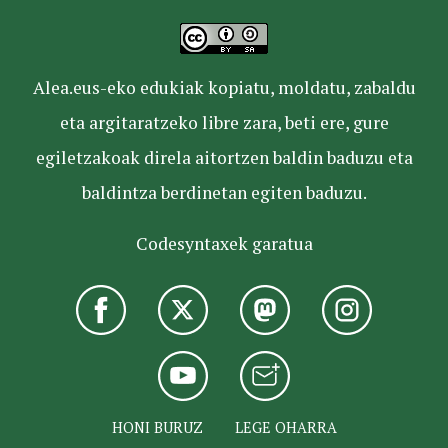
Alea.eus-eko edukiak kopiatu, moldatu, zabaldu
eta argitaratzeko libre zara, beti ere, gure
egiletzakoak direla aitortzen baldin baduzu eta
baldintza berdinetan egiten baduzu.
Codesyntaxek garatua
HONI BURUZ
LEGE OHARRA