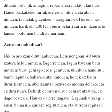
dituzte–, eta nik amaginarrebari erosi nizkion lau buru.
Haiek bazkatzeko lurrak ere erosi nituen, eta abian
nintzen, txahalak gizentzen, haragitarako. Horrela hasi
nintzen, harik eta 2001ean buru-belarri sartu nintzen arte
lanean, bolumen handi xamarrean.
Zer esan nahi duzu?
Nik bi aro izan ditut lanbidean. Lehenengoan, 40 buru
izatera heldu nintzen. Bigarrenean, lagun batekin batu
nintzen: buru gehiago erosi genituen, ukuiluak handitu…
baina lagunak bakarrik utzi ninduen, honek ez baitu
dirurik ematen, abeltzaintza bizitzeko modua delako, eta
ez diru iturri. Behitik datorren dirua behiarentzat da, ez
dago besterik. Hau ez da errentagarri. Lagunak utzi egin
zuen, baina nik aurrera segitu nuen, eta aurrera segitzen
dut.