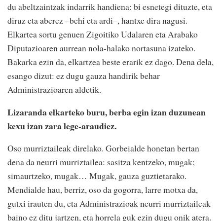
du abeltzaintzak indarrik handiena: bi esnetegi dituzte, eta
diruz eta aberez –behi eta ardi–, hantxe dira nagusi.
Elkartea sortu genuen Zigoitiko Udalaren eta Arabako
Diputazioaren aurrean nola-halako nortasuna izateko.
Bakarka ezin da, elkartzea beste erarik ez dago. Dena dela,
esango dizut: ez dugu gauza handirik behar
Administrazioaren aldetik.
Lizaranda elkarteko buru, berba egin izan duzunean
kexu izan zara lege-araudiez.
Oso murriztaileak direlako. Gorbeialde honetan bertan
dena da neurri murriztailea: sasitza kentzeko, mugak;
simaurtzeko, mugak… Mugak, gauza guztietarako.
Mendialde hau, berriz, oso da gogorra, larre motxa da,
gutxi irauten du, eta Administrazioak neurri murriztaileak
baino ez ditu jartzen, eta horrela guk ezin dugu onik atera.