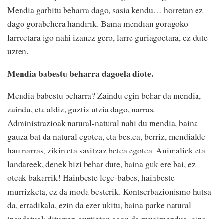
Mendia garbitu beharra dago, sasia kendu… horretan ez
dago gorabehera handirik. Baina mendian goragoko
larreetara igo nahi izanez gero, larre guriagoetara, ez dute
uzten.
Mendia babestu beharra dagoela diote.
Mendia babestu beharra? Zaindu egin behar da mendia,
zaindu, eta aldiz, guztiz utzia dago, narras.
Administrazioak natural-natural nahi du mendia, baina
gauza bat da natural egotea, eta bestea, berriz, mendialde
hau narras, zikin eta sasitzaz betea egotea. Animaliek eta
landareek, denek bizi behar dute, baina guk ere bai, ez
oteak bakarrik! Hainbeste lege-babes, hainbeste
murrizketa, ez da moda besterik. Kontserbazionismo hutsa
da, erradikala, ezin da ezer ukitu, baina parke natural
izendatuak dituzten guztietan egon da mugimendua, giza