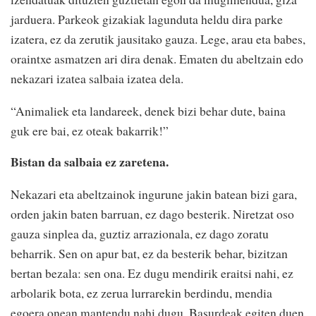
jarduera. Parkeok gizakiak lagunduta heldu dira parke
izatera, ez da zerutik jausitako gauza. Lege, arau eta babes,
oraintxe asmatzen ari dira denak. Ematen du abeltzain edo
nekazari izatea salbaia izatea dela.
“Animaliek eta landareek, denek bizi behar dute, baina
guk ere bai, ez oteak bakarrik!”
Bistan da salbaia ez zaretena.
Nekazari eta abeltzainok ingurune jakin batean bizi gara,
orden jakin baten barruan, ez dago besterik. Niretzat oso
gauza sinplea da, guztiz arrazionala, ez dago zoratu
beharrik. Sen on apur bat, ez da besterik behar, bizitzan
bertan bezala: sen ona. Ez dugu mendirik eraitsi nahi, ez
arbolarik bota, ez zerua lurrarekin berdindu, mendia
egoera onean mantendu nahi dugu. Basurdeak egiten duen