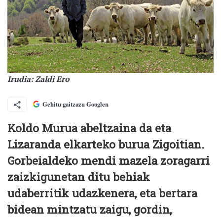
Irudia: Zaldi Ero
Gehitu gaitzazu Googlen
Koldo Murua abeltzaina da eta
Lizaranda elkarteko burua Zigoitian.
Gorbeialdeko mendi mazela zoragarri
zaizkigunetan ditu behiak
udaberritik udazkenera, eta bertara
bidean mintzatu zaigu, gordin,