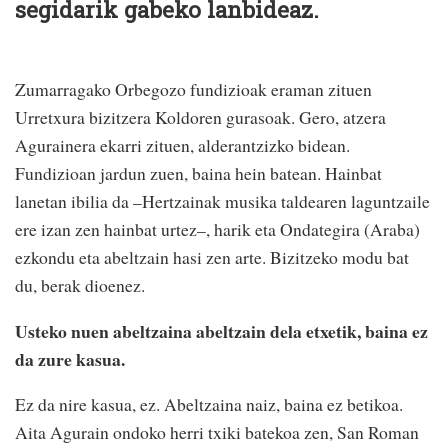
segidarik gabeko lanbideaz.
Zumarragako Orbegozo fundizioak eraman zituen
Urretxura bizitzera Koldoren gurasoak. Gero, atzera
Agurainera ekarri zituen, alderantzizko bidean.
Fundizioan jardun zuen, baina hein batean. Hainbat
lanetan ibilia da –Hertzainak musika taldearen laguntzaile
ere izan zen hainbat urtez–, harik eta Ondategira (Araba)
ezkondu eta abeltzain hasi zen arte. Bizitzeko modu bat
du, berak dioenez.
Usteko nuen abeltzaina abeltzain dela etxetik, baina ez
da zure kasua.
Ez da nire kasua, ez. Abeltzaina naiz, baina ez betikoa.
Aita Agurain ondoko herri txiki batekoa zen, San Roman