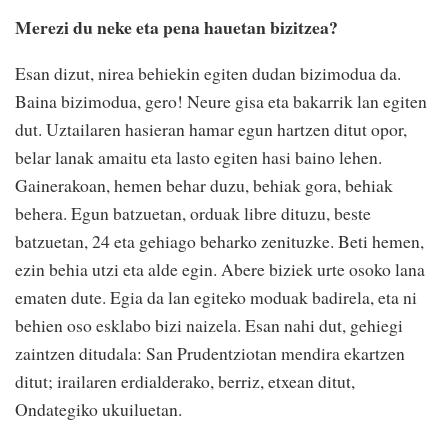
Merezi du neke eta pena hauetan bizitzea?
Esan dizut, nirea behiekin egiten dudan bizimodua da.
Baina bizimodua, gero! Neure gisa eta bakarrik lan egiten
dut. Uztailaren hasieran hamar egun hartzen ditut opor,
belar lanak amaitu eta lasto egiten hasi baino lehen.
Gainerakoan, hemen behar duzu, behiak gora, behiak
behera. Egun batzuetan, orduak libre dituzu, beste
batzuetan, 24 eta gehiago beharko zenituzke. Beti hemen,
ezin behia utzi eta alde egin. Abere biziek urte osoko lana
ematen dute. Egia da lan egiteko moduak badirela, eta ni
behien oso esklabo bizi naizela. Esan nahi dut, gehiegi
zaintzen ditudala: San Prudentziotan mendira ekartzen
ditut; irailaren erdialderako, berriz, etxean ditut,
Ondategiko ukuiluetan.