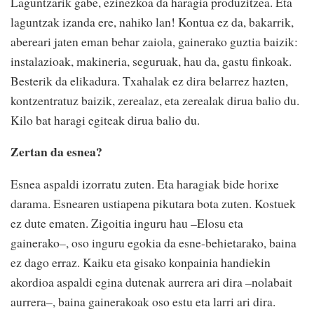
Laguntzarik gabe, ezinezkoa da haragia produzitzea. Eta
laguntzak izanda ere, nahiko lan! Kontua ez da, bakarrik,
abereari jaten eman behar zaiola, gainerako guztia baizik:
instalazioak, makineria, seguruak, hau da, gastu finkoak.
Besterik da elikadura. Txahalak ez dira belarrez hazten,
kontzentratuz baizik, zerealaz, eta zerealak dirua balio du.
Kilo bat haragi egiteak dirua balio du.
Zertan da esnea?
Esnea aspaldi izorratu zuten. Eta haragiak bide horixe
darama. Esnearen ustiapena pikutara bota zuten. Kostuek
ez dute ematen. Zigoitia inguru hau –Elosu eta
gainerako–, oso inguru egokia da esne-behietarako, baina
ez dago erraz. Kaiku eta gisako konpainia handiekin
akordioa aspaldi egina dutenak aurrera ari dira –nolabait
aurrera–, baina gainerakoak oso estu eta larri ari dira.