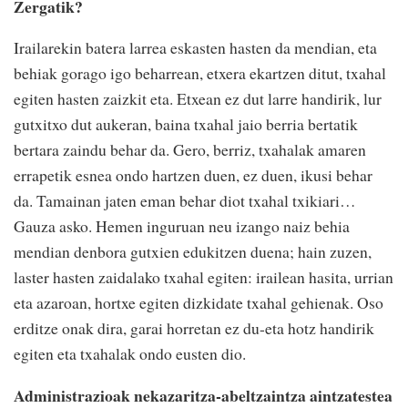
Zergatik?
Irailarekin batera larrea eskasten hasten da mendian, eta
behiak gorago igo beharrean, etxera ekartzen ditut, txahal
egiten hasten zaizkit eta. Etxean ez dut larre handirik, lur
gutxitxo dut aukeran, baina txahal jaio berria bertatik
bertara zaindu behar da. Gero, berriz, txahalak amaren
errapetik esnea ondo hartzen duen, ez duen, ikusi behar
da. Tamainan jaten eman behar diot txahal txikiari…
Gauza asko. Hemen inguruan neu izango naiz behia
mendian denbora gutxien edukitzen duena; hain zuzen,
laster hasten zaidalako txahal egiten: irailean hasita, urrian
eta azaroan, hortxe egiten dizkidate txahal gehienak. Oso
erditze onak dira, garai horretan ez du-eta hotz handirik
egiten eta txahalak ondo eusten dio.
Administrazioak nekazaritza-abeltzaintza aintzatestea