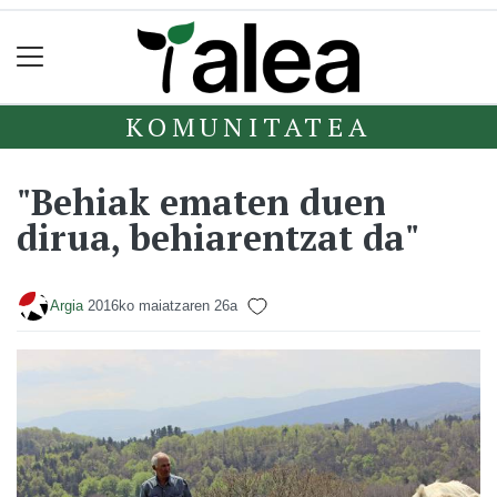
KOMUNITATEA
"Behiak ematen duen
dirua, behiarentzat da"
Argia
2016ko maiatzaren 26a