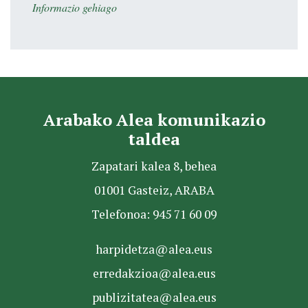
Informazio gehiago
Arabako Alea komunikazio
taldea
Zapatari kalea 8, behea
01001 Gasteiz, ARABA
Telefonoa: 945 71 60 09
harpidetza@alea.eus
erredakzioa@alea.eus
publizitatea@alea.eus