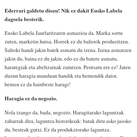
Ederrari galdetu diozu! Nik ez dakit Eusko Labela
dagoela besterik.
Eusko Labela Jaurlaritzaren asmazioa da. Marka sortu
zuten, marketin hutsa. Horrek ez du baliorik produzitzen.
Saltoki handi jakin batek asmatu du izena. Izena asmatzen
jakin du, baina ez du jakin, edo ez du batere asmatu,
harategiak eta abeltzainak zaintzen. Pentsatu ere ez! Jaten
duzun haragia munduan handik eta hemendik dator,
hemen ez da hainbeste haragi!
Haragia ez da negozio.
Nola izango da, bada, negozio. Haragitarako laguntzak
zaharrak dira, laguntza historikoak: batak diru asko jasoko
du, besteak gutxi. Ez da produkziorako laguntza.