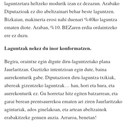
laguntzetara heltzeko modurik izan ez dezazun. Arabako
Diputazioak ez dio abeltzainari behar beste laguntzen.
Bizkaian, makineria erosi nahi duenari %40ko laguntza
ematen diote. Araban, %10. BEZaren erdia ordaintzeko
ere ez duzu.
Laguntzak nekez du inor konformatzen.
Begira, oraintxe egin digute diru-laguntzetako plana
Jaurlaritzan. Guztizko intentzioan egin dute, baina
aurrekonturik gabe. Diputazioen diru-laguntza txikiak,
abereak gizentzeko laguntzak… hau, hori eta hura, eta
aurrekonturik ez. Gu horretaz hitz egiten batzarrean, eta
garai berean prentsaurrekoa ematen ari ziren Jaurlaritzako
agintariak, ados ginelakoan, eta artean abeltzainok
erabakitzeke genuen auzia. Arraroa, benetan!