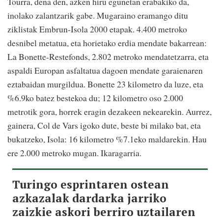
Tourra, dena den, azken hiru egunetan erabakiko da,
inolako zalantzarik gabe. Mugaraino eramango ditu
ziklistak Embrun-Isola 2000 etapak. 4.400 metroko
desnibel metatua, eta horietako erdia mendate bakarrean:
La Bonette-Restefonds, 2.802 metroko mendatetzarra, eta
aspaldi Europan asfaltatua dagoen mendate garaienaren
eztabaidan murgildua. Bonette 23 kilometro da luze, eta
%6.9ko batez bestekoa du; 12 kilometro oso 2.000
metrotik gora, horrek eragin dezakeen nekearekin. Aurrez,
gainera, Col de Vars igoko dute, beste bi milako bat, eta
bukatzeko, Isola: 16 kilometro %7.1eko maldarekin. Hau
ere 2.000 metroko mugan. Ikaragarria.
Turingo esprintaren ostean
azkazalak dardarka jarriko
zaizkie askori berriro uztailaren