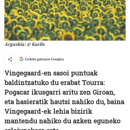
Argazkia: © Karlis
Gehitu gaitzazu Googlen
Vingegaard-en sasoi puntuak
baldintzatuko du erabat Tourra:
Pogacar ikusgarri aritu zen Giroan,
eta hasieratik hautsi nahiko du, baina
Vingegaard-ek lehia bizirik
mantendu nahiko du azken eguneko