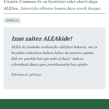
Creative Commons by-sa lizentziari esker ekarri dugu
ALEAra.
Jatorrizko albistea hemen duzu osorik ikusgai
.
KIROLA
Izan zaitez ALEAkide!
ALEA da Arabako euskarazko aldizkari bakarra, eta zu
bezalako irakurleen babesa behar du aurrera egiteko.
Zuk ere gurekin bat egin nahi al duzu? Aukera
ezberdinak dituzu gure proiektuarekin bat egiteko.
Informazio gehiago