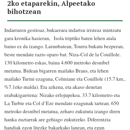
2ko etaparekin, Alpeetako
bihotzean
Indarraren gestioaz, bukaerara indartsu iristeaz mintzatu
gara kronika hasieran,
Isola triptiko baten lehen atala
baino ez da izango. Larunbatean, Tourra bukatu bezperan,
beste mendate razio oparo bat: Niza-Col de la Couillole.
130 kilometro eskas, baina 4.600 metroko desnibel
metatua. Bidean bigarren mailako Braus, eta lehen
mailako Turini ezaguna, Colmiane eta Couillole (15.7 km.,
%7.1eko malda). Eta azkena, eta akaso denetan
erabakigarriena: Nizako erlojupekoa. 33.7 kilometro eta
La Turbie eta Col d’Eze mendate ezagunak tartean. 650
metroko desnibel metatua, zeharo zukututa izango diren
hanka zuztarrak are gehiago zukutzeko. Diferentzia
handiak egon litezke bakarkako lanean, eta egun