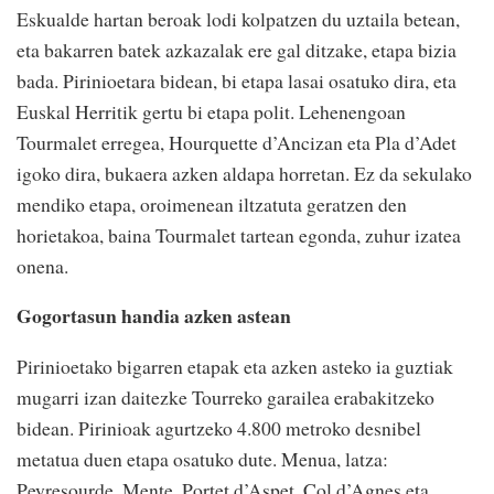
Eskualde hartan beroak lodi kolpatzen du uztaila betean,
eta bakarren batek azkazalak ere gal ditzake, etapa bizia
bada. Pirinioetara bidean, bi etapa lasai osatuko dira, eta
Euskal Herritik gertu bi etapa polit. Lehenengoan
Tourmalet erregea, Hourquette d’Ancizan eta Pla d’Adet
igoko dira, bukaera azken aldapa horretan. Ez da sekulako
mendiko etapa, oroimenean iltzatuta geratzen den
horietakoa, baina Tourmalet tartean egonda, zuhur izatea
onena.
Gogortasun handia azken astean
Pirinioetako bigarren etapak eta azken asteko ia guztiak
mugarri izan daitezke Tourreko garailea erabakitzeko
bidean. Pirinioak agurtzeko 4.800 metroko desnibel
metatua duen etapa osatuko dute. Menua, latza:
Peyresourde, Mente, Portet d’Aspet, Col d’Agnes eta