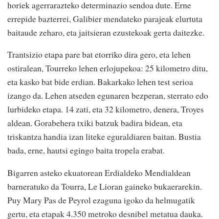
horiek agerrarazteko determinazio sendoa dute. Erne
errepide bazterrei, Galibier mendateko parajeak elurtuta
baitaude zeharo, eta jaitsieran ezustekoak gerta daitezke.
Trantsizio etapa pare bat etorriko dira gero, eta lehen
ostiralean, Tourreko lehen erlojupekoa: 25 kilometro ditu,
eta kasko bat bide erdian. Bakarkako lehen test serioa
izango da. Lehen atseden egunaren bezperan, sterrato edo
lurbideko etapa. 14 zati, eta 32 kilometro, denera, Troyes
aldean. Gorabehera txiki batzuk badira bidean, eta
triskantza handia izan liteke eguraldiaren baitan. Bustia
bada, erne, hautsi egingo baita tropela erabat.
Bigarren asteko ekuatorean Erdialdeko Mendialdean
barneratuko da Tourra, Le Lioran gaineko bukaerarekin.
Puy Mary Pas de Peyrol ezaguna igoko da helmugatik
gertu, eta etapak 4.350 metroko desnibel metatua dauka.