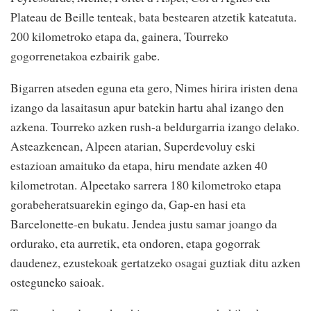
Plateau de Beille tenteak, bata bestearen atzetik kateatuta.
200 kilometroko etapa da, gainera, Tourreko
gogorrenetakoa ezbairik gabe.
Bigarren atseden eguna eta gero, Nimes hirira iristen dena
izango da lasaitasun apur batekin hartu ahal izango den
azkena. Tourreko azken rush-a beldurgarria izango delako.
Asteazkenean, Alpeen atarian, Superdevoluy eski
estazioan amaituko da etapa, hiru mendate azken 40
kilometrotan. Alpeetako sarrera 180 kilometroko etapa
gorabeheratsuarekin egingo da, Gap-en hasi eta
Barcelonette-en bukatu. Jendea justu samar joango da
ordurako, eta aurretik, eta ondoren, etapa gogorrak
daudenez, ezustekoak gertatzeko osagai guztiak ditu azken
osteguneko saioak.