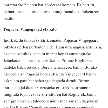
horretarako balaren bat gordetzea komeni. Ez harritu,
gainera, etapa horrek aurreko mugimenduak blokeatzen
baditu.
Pogacar, Vingegaard eta kito
Inork ez du txakur txikirik ematen Pogacar-Vingegaard
bikotea ez den norbaiten alde. Hain dira nagusi, irits ezin,
ez dela izenik ikusten bi mamu horiei aurre egiteko.
Izatekotan, baina asko arriskatuz, Primoz Roglic izan
daiteke bakarretakoa. Bere onenean ere, baina, Borako
esloveniarra Pogacar herrikidea eta Vingegaard baino
eskailera pare bat beherago dagoela dirudi. Buruz
burukoan jai duenez, ezusteko erasoekin, urrunetik
mugituta topa dezake zirrikituren bat Roglic-ek, baina
zeregin horretan taldeen sendotasuna sartzen da jokoan,
eta UAE-k eta Vismak eramango dituzten zortzikoak