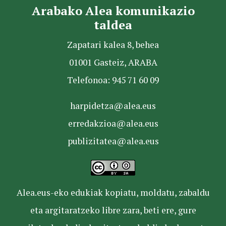
Arabako Alea komunikazio
taldea
Zapatari kalea 8, behea
01001 Gasteiz, ARABA
Telefonoa: 945 71 60 09
harpidetza@alea.eus
erredakzioa@alea.eus
publizitatea@alea.eus
Alea.eus-eko edukiak kopiatu, moldatu, zabaldu
eta argitaratzeko libre zara, beti ere, gure