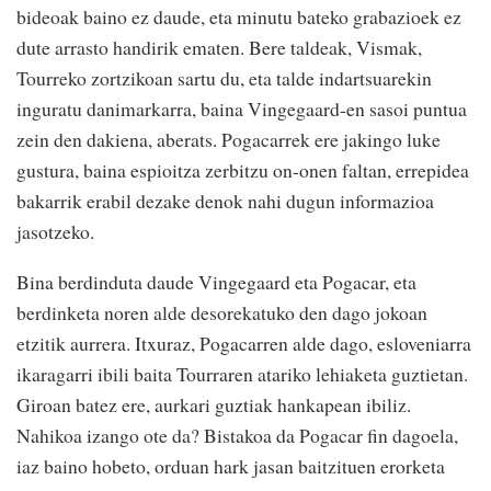
bideoak baino ez daude, eta minutu bateko grabazioek ez
dute arrasto handirik ematen. Bere taldeak, Vismak,
Tourreko zortzikoan sartu du, eta talde indartsuarekin
inguratu danimarkarra, baina Vingegaard-en sasoi puntua
zein den dakiena, aberats. Pogacarrek ere jakingo luke
gustura, baina espioitza zerbitzu on-onen faltan, errepidea
bakarrik erabil dezake denok nahi dugun informazioa
jasotzeko.
Bina berdinduta daude Vingegaard eta Pogacar, eta
berdinketa noren alde desorekatuko den dago jokoan
etzitik aurrera. Itxuraz, Pogacarren alde dago, esloveniarra
ikaragarri ibili baita Tourraren atariko lehiaketa guztietan.
Giroan batez ere, aurkari guztiak hankapean ibiliz.
Nahikoa izango ote da? Bistakoa da Pogacar fin dagoela,
iaz baino hobeto, orduan hark jasan baitzituen erorketa