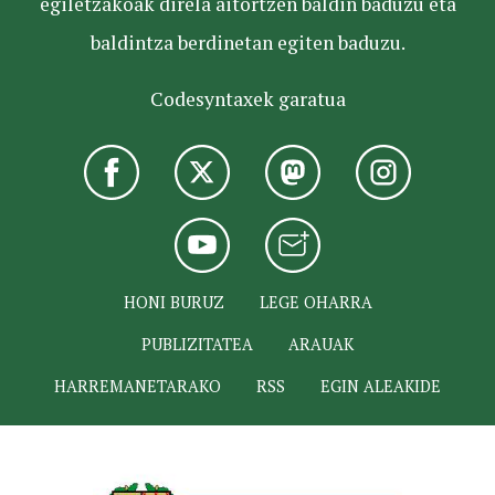
egiletzakoak direla aitortzen baldin baduzu eta
baldintza berdinetan egiten baduzu.
Codesyntaxek garatua
HONI BURUZ
LEGE OHARRA
PUBLIZITATEA
ARAUAK
HARREMANETARAKO
RSS
EGIN ALEAKIDE