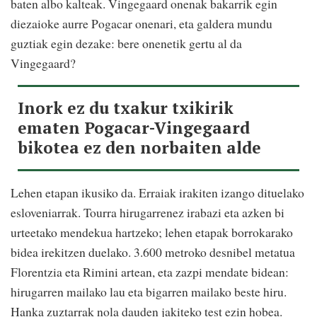
baten albo kalteak. Vingegaard onenak bakarrik egin
diezaioke aurre Pogacar onenari, eta galdera mundu
guztiak egin dezake: bere onenetik gertu al da
Vingegaard?
Inork ez du txakur txikirik
ematen Pogacar-Vingegaard
bikotea ez den norbaiten alde
Lehen etapan ikusiko da. Erraiak irakiten izango dituelako
esloveniarrak. Tourra hirugarrenez irabazi eta azken bi
urteetako mendekua hartzeko; lehen etapak borrokarako
bidea irekitzen duelako. 3.600 metroko desnibel metatua
Florentzia eta Rimini artean, eta zazpi mendate bidean:
hirugarren mailako lau eta bigarren mailako beste hiru.
Hanka zuztarrak nola dauden jakiteko test ezin hobea.