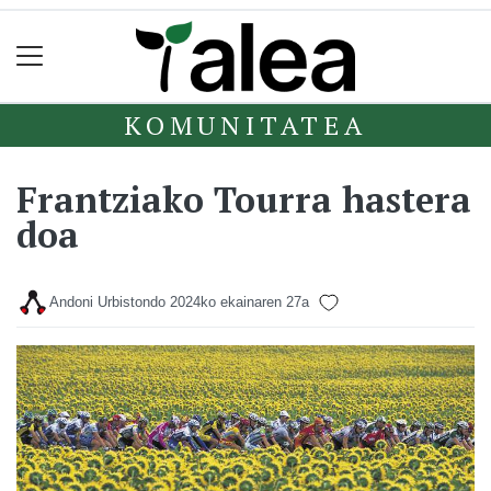
KOMUNITATEA
Frantziako Tourra hastera
doa
Andoni Urbistondo
2024ko ekainaren 27a