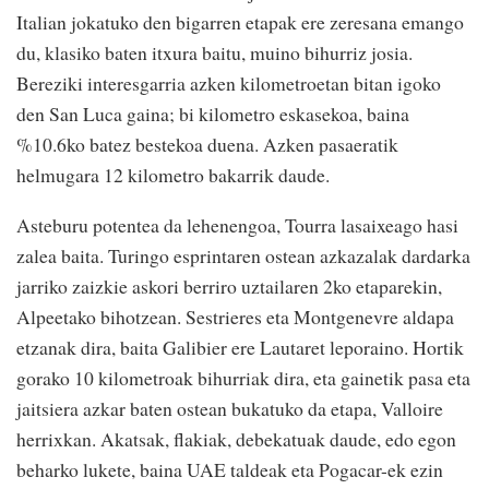
Italian jokatuko den bigarren etapak ere zeresana emango
du, klasiko baten itxura baitu, muino bihurriz josia.
Bereziki interesgarria azken kilometroetan bitan igoko
den San Luca gaina; bi kilometro eskasekoa, baina
%10.6ko batez bestekoa duena. Azken pasaeratik
helmugara 12 kilometro bakarrik daude.
Asteburu potentea da lehenengoa, Tourra lasaixeago hasi
zalea baita. Turingo esprintaren ostean azkazalak dardarka
jarriko zaizkie askori berriro uztailaren 2ko etaparekin,
Alpeetako bihotzean. Sestrieres eta Montgenevre aldapa
etzanak dira, baita Galibier ere Lautaret leporaino. Hortik
gorako 10 kilometroak bihurriak dira, eta gainetik pasa eta
jaitsiera azkar baten ostean bukatuko da etapa, Valloire
herrixkan. Akatsak, flakiak, debekatuak daude, edo egon
beharko lukete, baina UAE taldeak eta Pogacar-ek ezin