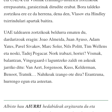
errepasatuta, garaiezinak dirudite erabat. Bora taldeko
zortzikoa ere ez da herrena, dena den, Vlasov eta Hindley
txirrindulari apartak baitira.
UAE taldearen zortzikoak beldurra ematen du,
dardarizoak eragin: Joao Almeida, Juan Ayuso, Adam
Yates, Pavel Sivakov, Marc Soler, Nils Politt, Tim Wellens
eta noski, Tadej Pogacar. Nork irabazi, horiei? Vismak,
balantzan, Vingegaard-i laguntzeko zaldi on askoak
jarriko ditu: Van Aert, Jorgenson, Kuss, Kelderman,
Benoot, Tratnik… Nahikoak izango ote dira? Erantzuna,
hurrengo egun eta asteetan.
Albiste hau
AIURRI
hedabideak argitaratu du eta