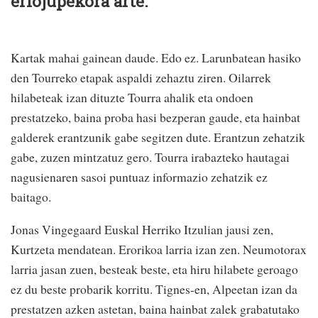
erlojupekora arte.
Kartak mahai gainean daude. Edo ez. Larunbatean hasiko
den Tourreko etapak aspaldi zehaztu ziren. Oilarrek
hilabeteak izan dituzte Tourra ahalik eta ondoen
prestatzeko, baina proba hasi bezperan gaude, eta hainbat
galderek erantzunik gabe segitzen dute. Erantzun zehatzik
gabe, zuzen mintzatuz gero. Tourra irabazteko hautagai
nagusienaren sasoi puntuaz informazio zehatzik ez
baitago.
Jonas Vingegaard Euskal Herriko Itzulian jausi zen,
Kurtzeta mendatean. Erorikoa larria izan zen. Neumotorax
larria jasan zuen, besteak beste, eta hiru hilabete geroago
ez du beste probarik korritu. Tignes-en, Alpeetan izan da
prestatzen azken astetan, baina hainbat zalek grabatutako