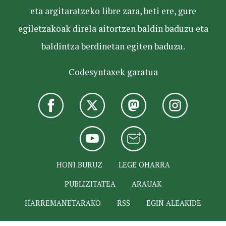
eta argitaratzeko libre zara, beti ere, gure
egiletzakoak direla aitortzen baldin baduzu eta
baldintza berdinetan egiten baduzu.
Codesyntaxek garatua
HONI BURUZ
LEGE OHARRA
PUBLIZITATEA
ARAUAK
HARREMANETARAKO
RSS
EGIN ALEAKIDE