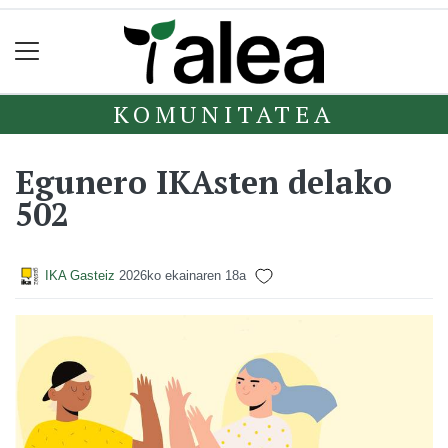
KOMUNITATEA
Egunero IKAsten delako
502
IKA Gasteiz
2026ko ekainaren 18a