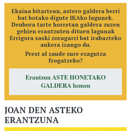
Ekaina bitartean, astero galdera berri
bat botako digute IKAko lagunek.
Denbora tarte horretan galdera zuzen
gehien erantzuten dituen lagunak
Errigora saski zoragarri bat irabazteko
aukera izango du.
Prest al zaude zure ezagutza
frogatzeko?
Erantzun ASTE HONETAKO
GALDERA hemen
JOAN DEN ASTEKO
ERANTZUNA