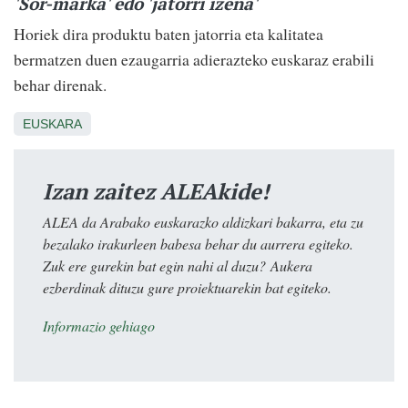
'Sor-marka' edo 'jatorri izena'
Horiek dira produktu baten jatorria eta kalitatea
bermatzen duen ezaugarria adierazteko euskaraz erabili
behar direnak.
EUSKARA
Izan zaitez ALEAkide!
ALEA da Arabako euskarazko aldizkari bakarra, eta zu
bezalako irakurleen babesa behar du aurrera egiteko.
Zuk ere gurekin bat egin nahi al duzu? Aukera
ezberdinak dituzu gure proiektuarekin bat egiteko.
Informazio gehiago