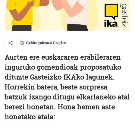
Gehitu gaitzazu Googlen
Aurten ere euskararen erabileraren
inguruko gomendioak proposatuko
dituzte Gasteizko IKAko lagunek.
Horrekin batera, beste sorpresa
batzuk izango ditugu elkarlaneko atal
berezi honetan. Hona hemen aste
honetako atala: