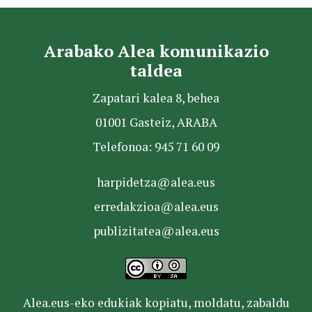
Arabako Alea komunikazio
taldea
Zapatari kalea 8, behea
01001 Gasteiz, ARABA
Telefonoa: 945 71 60 09
harpidetza@alea.eus
erredakzioa@alea.eus
publizitatea@alea.eus
Alea.eus-eko edukiak kopiatu, moldatu, zabaldu