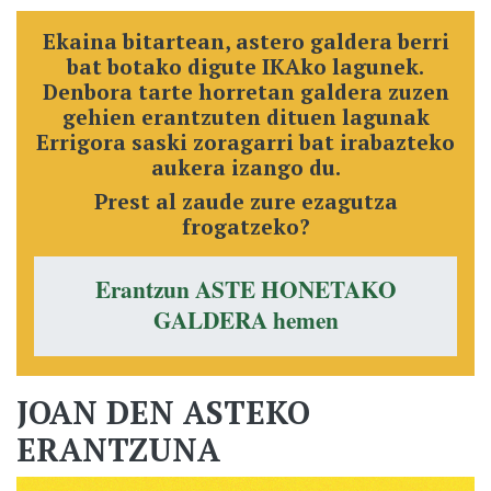
Ekaina bitartean, astero galdera berri
bat botako digute IKAko lagunek.
Denbora tarte horretan galdera zuzen
gehien erantzuten dituen lagunak
Errigora saski zoragarri bat irabazteko
aukera izango du.
Prest al zaude zure ezagutza
frogatzeko?
Erantzun ASTE HONETAKO
GALDERA hemen
JOAN DEN ASTEKO
ERANTZUNA