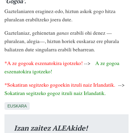
'Gogoa'.
Gaztelaniaren eraginez-edo, hiztun askok gogo hitza
pluralean erabiltzeko joera dute.
Gaztelaniaz, gehienetan
ganas
erabili ohi denez —
pluralean, alegia—, hiztun horiek euskaraz ere plurala
baliatzen dute singularra erabili beharrean.
*A ze gogoak eszenatokira igotzeko!
-->
A ze gogoa
eszenatokira igotzeko!
*Sokatiran segitzeko gogoekin itzuli naiz Irlandatik.
-->
Sokatiran segitzeko gogoz itzuli naiz Irlandatik.
EUSKARA
Izan zaitez ALEAkide!