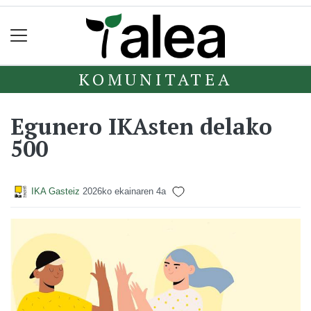
KOMUNITATEA
Egunero IKAsten delako
500
IKA Gasteiz
2026ko ekainaren 4a