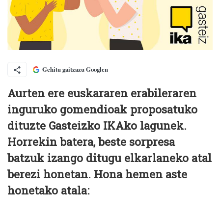
Gehitu gaitzazu Googlen
Aurten ere euskararen erabileraren
inguruko gomendioak proposatuko
dituzte Gasteizko IKAko lagunek.
Horrekin batera, beste sorpresa
batzuk izango ditugu elkarlaneko atal
berezi honetan. Hona hemen aste
honetako atala: