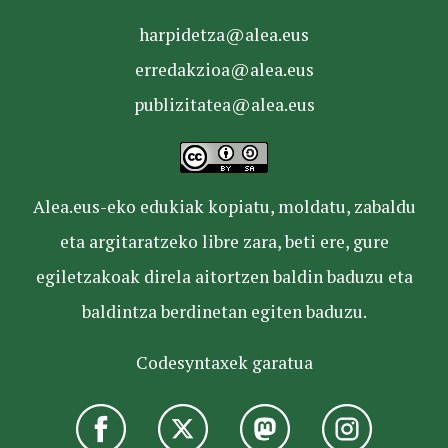
harpidetza@alea.eus
erredakzioa@alea.eus
publizitatea@alea.eus
Alea.eus-eko edukiak kopiatu, moldatu, zabaldu
eta argitaratzeko libre zara, beti ere, gure
egiletzakoak direla aitortzen baldin baduzu eta
baldintza berdinetan egiten baduzu.
Codesyntaxek garatua