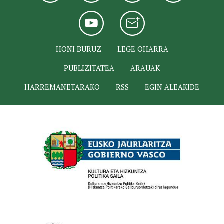
HONI BURUZ
LEGE OHARRA
PUBLIZITATEA
ARAUAK
HARREMANETARAKO
RSS
EGIN ALEAKIDE