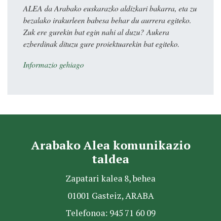
ALEA da Arabako euskarazko aldizkari bakarra, eta zu
bezalako irakurleen babesa behar du aurrera egiteko.
Zuk ere gurekin bat egin nahi al duzu? Aukera
ezberdinak dituzu gure proiektuarekin bat egiteko.
Informazio gehiago
Arabako Alea komunikazio
taldea
Zapatari kalea 8, behea
01001 Gasteiz, ARABA
Telefonoa: 945 71 60 09