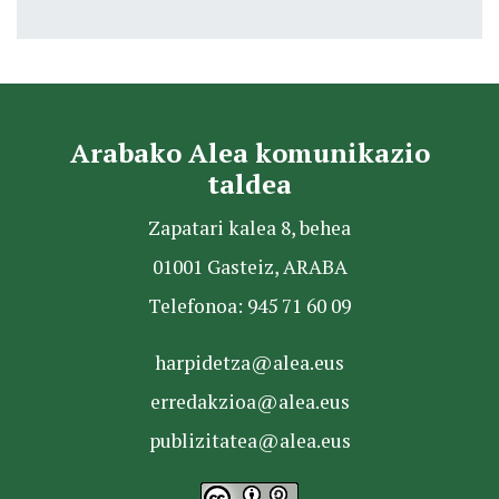
Arabako Alea komunikazio
taldea
Zapatari kalea 8, behea
01001 Gasteiz, ARABA
Telefonoa: 945 71 60 09
harpidetza@alea.eus
erredakzioa@alea.eus
publizitatea@alea.eus