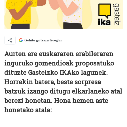
Gehitu gaitzazu Googlen
Aurten ere euskararen erabileraren
inguruko gomendioak proposatuko
dituzte Gasteizko IKAko lagunek.
Horrekin batera, beste sorpresa
batzuk izango ditugu elkarlaneko atal
berezi honetan. Hona hemen aste
honetako atala: