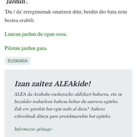
'Jardun'.
'Du / da' erregimenak onartzen ditu; berdin dio bata zein
bestea erabili.
Lanean jardun du egun osoa.
Pilotan jardun gara.
EUSKARA
Izan zaitez ALEAkide!
ALEA da Arabako euskarazko aldizkari bakarra, eta zu
bezalako irakurleen babesa behar du aurrera egiteko.
Zuk ere gurekin bat egin nahi al duzu? Aukera
ezberdinak dituzu gure proiektuarekin bat egiteko.
Informazio gehiago