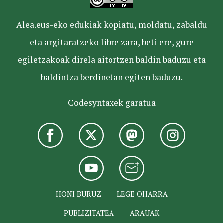
Alea.eus-eko edukiak kopiatu, moldatu, zabaldu
eta argitaratzeko libre zara, beti ere, gure
egiletzakoak direla aitortzen baldin baduzu eta
baldintza berdinetan egiten baduzu.
Codesyntaxek garatua
HONI BURUZ
LEGE OHARRA
PUBLIZITATEA
ARAUAK