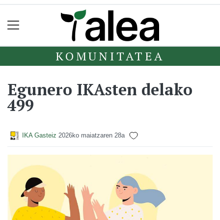
KOMUNITATEA
Egunero IKAsten delako
499
IKA Gasteiz
2026ko maiatzaren 28a