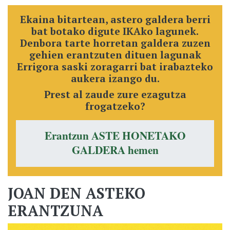
Ekaina bitartean, astero galdera berri
bat botako digute IKAko lagunek.
Denbora tarte horretan galdera zuzen
gehien erantzuten dituen lagunak
Errigora saski zoragarri bat irabazteko
aukera izango du.
Prest al zaude zure ezagutza
frogatzeko?
Erantzun ASTE HONETAKO
GALDERA hemen
JOAN DEN ASTEKO
ERANTZUNA