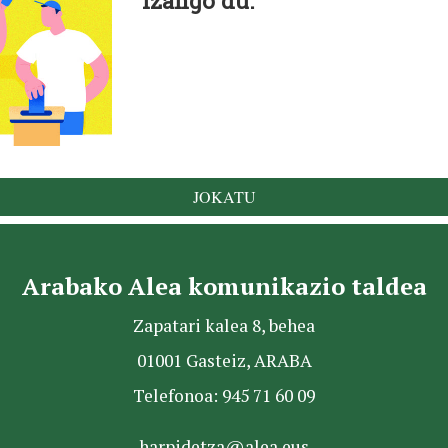
izango du.
JOKATU
Arabako Alea komunikazio taldea
Zapatari kalea 8, behea
01001 Gasteiz, ARABA
Telefonoa: 945 71 60 09
harpidetza@alea.eus