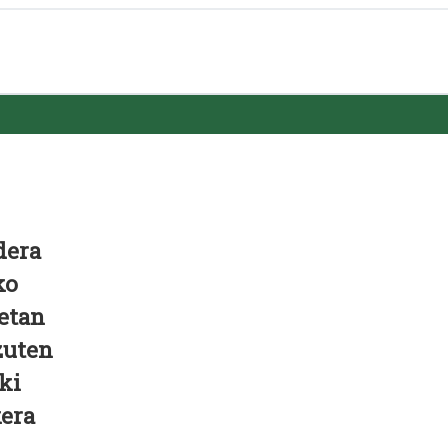
dera
ko
etan
zuten
ki
kera