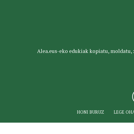
Alea.eus-eko edukiak kopiatu, moldatu, za
HONI BURUZ
LEGE OH