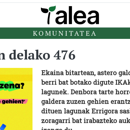
KOMUNITATEA
n delako 476
Ekaina bitartean, astero gal
berri bat botako digute IKA
lagunek. Denbora tarte horr
galdera zuzen gehien erant
dituen lagunak Errigora sas
zoragarri bat irabazteko au