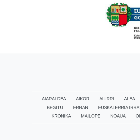
AIARALDEA
AIKOR
AIURRI
ALEA
BEGITU
ERRAN
EUSKALERRIA IRRA
KRONIKA
MAILOPE
NOAUA
O