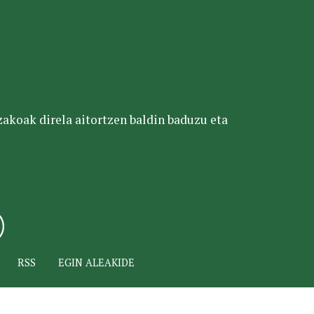
tzakoak direla aitortzen baldin baduzu eta
RSS
EGIN ALEAKIDE