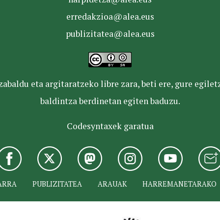
erredakzioa@alea.eus
publizitatea@alea.eus
baldu eta argitaratzeko libre zara, beti ere, gure egile
baldintza berdinetan egiten baduzu.
Codesyntaxek garatua
ARRA
PUBLIZITATEA
ARAUAK
HARREMANETARAKO