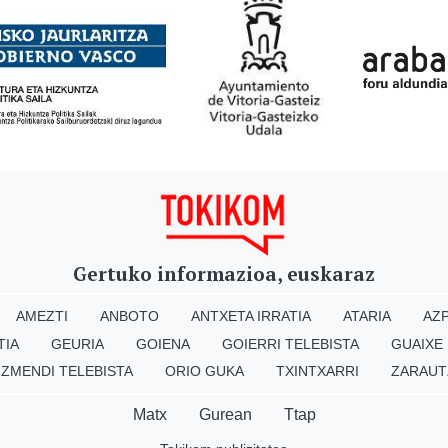
Gertuko informazioa, euskaraz
AMEZTI
ANBOTO
ANTXETA IRRATIA
ATARIA
AZP
TIA
GEURIA
GOIENA
GOIERRI TELEBISTA
GUAIXE
IZMENDI TELEBISTA
ORIO GUKA
TXINTXARRI
ZARAUT
Matx
Gurean
Ttap