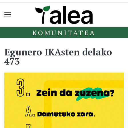
KOMUNITATEA
Egunero IKAsten delako
473