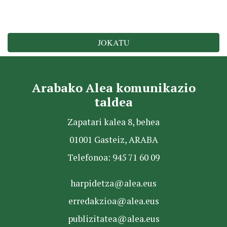
JOKATU
Arabako Alea komunikazio
taldea
Zapatari kalea 8, behea
01001 Gasteiz, ARABA
Telefonoa: 945 71 60 09
harpidetza@alea.eus
erredakzioa@alea.eus
publizitatea@alea.eus