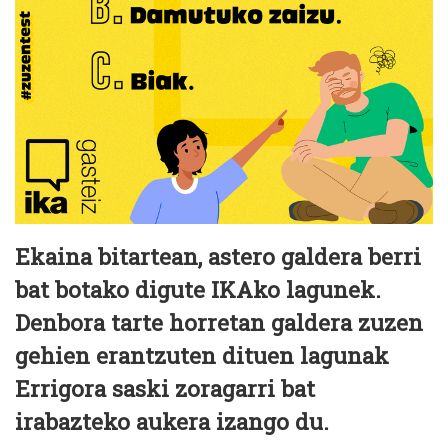
Ekaina bitartean, astero galdera berri
bat botako digute IKAko lagunek.
Denbora tarte horretan galdera zuzen
gehien erantzuten dituen lagunak
Errigora saski zoragarri bat
irabazteko aukera izango du.