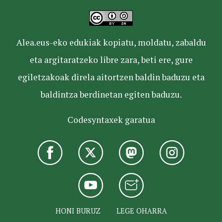
Alea.eus-eko edukiak kopiatu, moldatu, zabaldu
eta argitaratzeko libre zara, beti ere, gure
egiletzakoak direla aitortzen baldin baduzu eta
baldintza berdinetan egiten baduzu.
Codesyntaxek garatua
HONI BURUZ
LEGE OHARRA