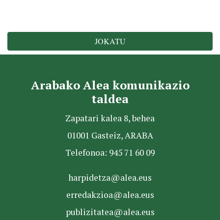
JOKATU
Arabako Alea komunikazio
taldea
Zapatari kalea 8, behea
01001 Gasteiz, ARABA
Telefonoa: 945 71 60 09
harpidetza@alea.eus
erredakzioa@alea.eus
publizitatea@alea.eus