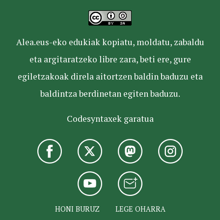
Alea.eus-eko edukiak kopiatu, moldatu, zabaldu
eta argitaratzeko libre zara, beti ere, gure
egiletzakoak direla aitortzen baldin baduzu eta
baldintza berdinetan egiten baduzu.
Codesyntaxek garatua
HONI BURUZ
LEGE OHARRA