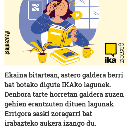
Ekaina bitartean, astero galdera berri
bat botako digute IKAko lagunek.
Denbora tarte horretan galdera zuzen
gehien erantzuten dituen lagunak
Errigora saski zoragarri bat
irabazteko aukera izango du.