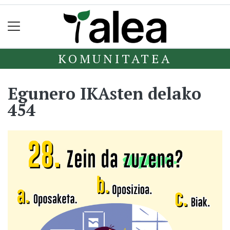
KOMUNITATEA
Egunero IKAsten delako
454