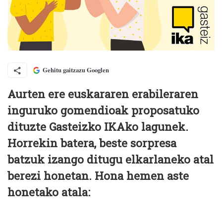
Gehitu gaitzazu Googlen
Aurten ere euskararen erabileraren
inguruko gomendioak proposatuko
dituzte Gasteizko IKAko lagunek.
Horrekin batera, beste sorpresa
batzuk izango ditugu elkarlaneko atal
berezi honetan. Hona hemen aste
honetako atala: