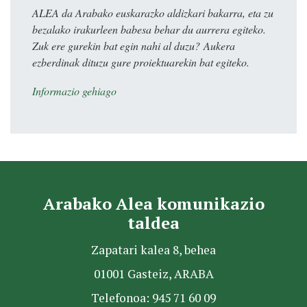
ALEA da Arabako euskarazko aldizkari bakarra, eta zu
bezalako irakurleen babesa behar du aurrera egiteko.
Zuk ere gurekin bat egin nahi al duzu? Aukera
ezberdinak dituzu gure proiektuarekin bat egiteko.
Informazio gehiago
Arabako Alea komunikazio
taldea
Zapatari kalea 8, behea
01001 Gasteiz, ARABA
Telefonoa: 945 71 60 09