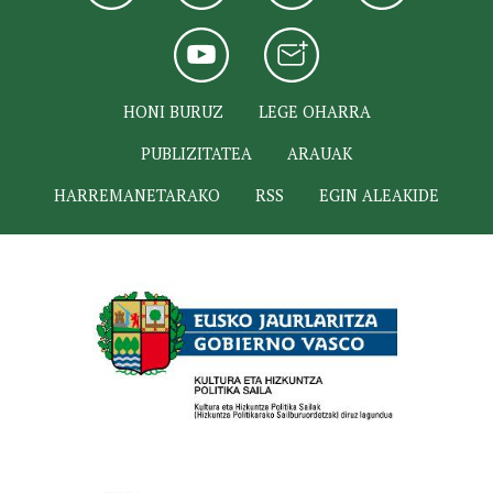
HONI BURUZ
LEGE OHARRA
PUBLIZITATEA
ARAUAK
HARREMANETARAKO
RSS
EGIN ALEAKIDE