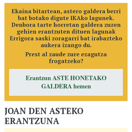
Ekaina bitartean, astero galdera berri
bat botako digute IKAko lagunek.
Denbora tarte horretan galdera zuzen
gehien erantzuten dituen lagunak
Errigora saski zoragarri bat irabazteko
aukera izango du.
Prest al zaude zure ezagutza
frogatzeko?
Erantzun ASTE HONETAKO
GALDERA hemen
JOAN DEN ASTEKO
ERANTZUNA