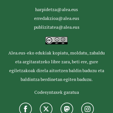
harpidetza@alea.eus
erredakzioa@alea.eus
publizitatea@alea.eus
Alea.eus-eko edukiak kopiatu, moldatu, zabaldu
eta argitaratzeko libre zara, beti ere, gure
egiletzakoak direla aitortzen baldin baduzu eta
baldintza berdinetan egiten baduzu.
Codesyntaxek garatua