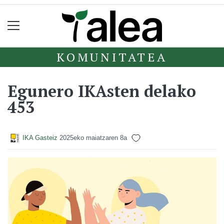
KOMUNITATEA
Egunero IKAsten delako
453
IKA Gasteiz
2025eko maiatzaren 8a