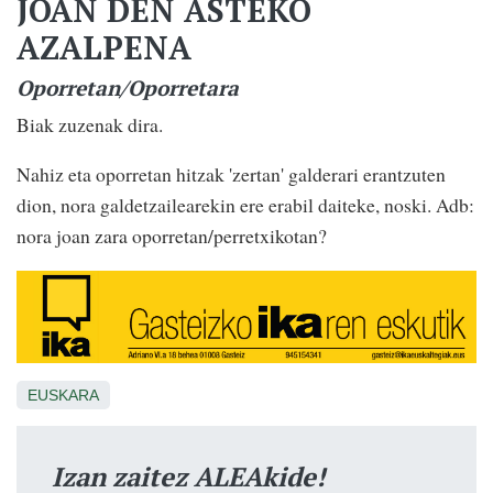
JOAN DEN ASTEKO
AZALPENA
Oporretan/Oporretara
Biak zuzenak dira.
Nahiz eta oporretan hitzak 'zertan' galderari erantzuten
dion, nora galdetzailearekin ere erabil daiteke, noski. Adb:
nora joan zara oporretan/perretxikotan?
EUSKARA
Izan zaitez ALEAkide!