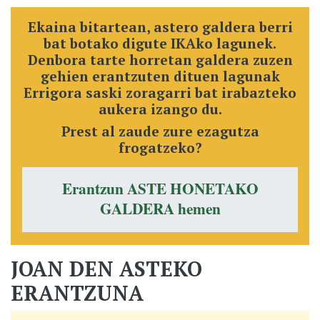
Ekaina bitartean, astero galdera berri
bat botako digute IKAko lagunek.
Denbora tarte horretan galdera zuzen
gehien erantzuten dituen lagunak
Errigora saski zoragarri bat irabazteko
aukera izango du.
Prest al zaude zure ezagutza
frogatzeko?
Erantzun ASTE HONETAKO
GALDERA hemen
JOAN DEN ASTEKO
ERANTZUNA