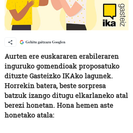
Gehitu gaitzazu Googlen
Aurten ere euskararen erabileraren
inguruko gomendioak proposatuko
dituzte Gasteizko IKAko lagunek.
Horrekin batera, beste sorpresa
batzuk izango ditugu elkarlaneko atal
berezi honetan. Hona hemen aste
honetako atala: