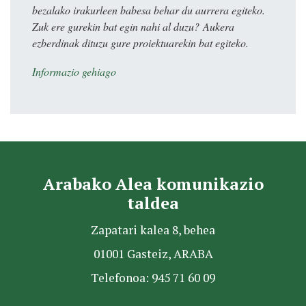
bezalako irakurleen babesa behar du aurrera egiteko.
Zuk ere gurekin bat egin nahi al duzu? Aukera
ezberdinak dituzu gure proiektuarekin bat egiteko.
Informazio gehiago
Arabako Alea komunikazio
taldea
Zapatari kalea 8, behea
01001 Gasteiz, ARABA
Telefonoa: 945 71 60 09