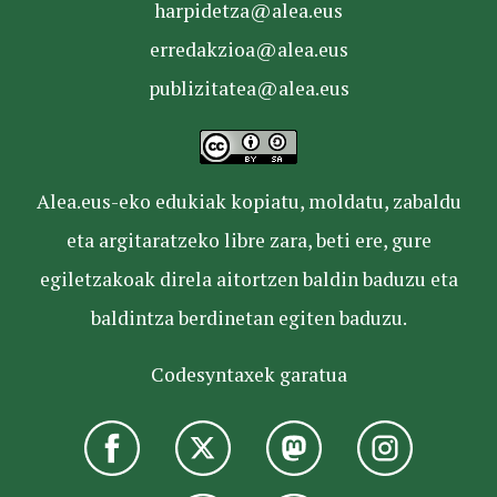
harpidetza@alea.eus
erredakzioa@alea.eus
publizitatea@alea.eus
Alea.eus-eko edukiak kopiatu, moldatu, zabaldu
eta argitaratzeko libre zara, beti ere, gure
egiletzakoak direla aitortzen baldin baduzu eta
baldintza berdinetan egiten baduzu.
Codesyntaxek garatua