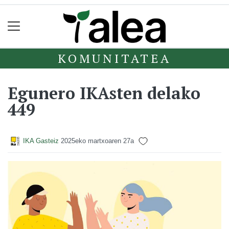
KOMUNITATEA
Egunero IKAsten delako
449
IKA Gasteiz
2025eko martxoaren 27a