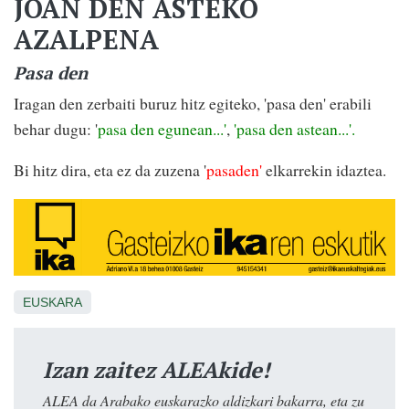
JOAN DEN ASTEKO
AZALPENA
Pasa den
Iragan den zerbaiti buruz hitz egiteko, 'pasa den' erabili
behar dugu: '
pasa den egunean...'
,
'pasa den astean...'.
Bi hitz dira, eta ez da zuzena '
pasaden'
elkarrekin idaztea.
EUSKARA
Izan zaitez ALEAkide!
ALEA da Arabako euskarazko aldizkari bakarra, eta zu