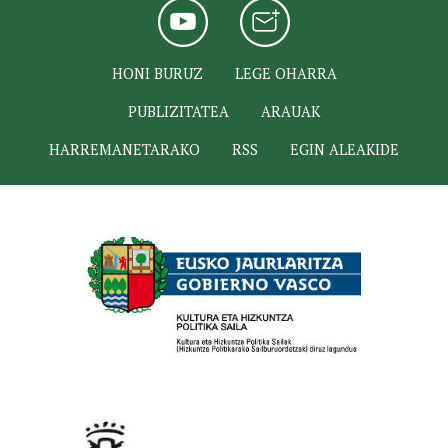
HONI BURUZ
LEGE OHARRA
PUBLIZITATEA
ARAUAK
HARREMANETARAKO
RSS
EGIN ALEAKIDE