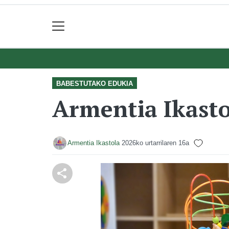
BABESTUTAKO EDUKIA
Armentia Ikasto
Armentia Ikastola
2026ko urtarrilaren 16a