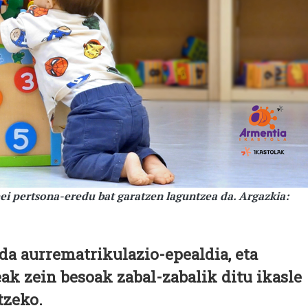
ei pertsona-eredu bat garatzen laguntzea da. Argazkia:
 da aurrematrikulazio-epealdia, eta
ak zein besoak zabal-zabalik ditu ikasle
tzeko.