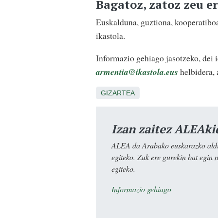
Bagatoz, zatoz zeu er
Euskalduna, guztiona, kooperatiboa
ikastola.
Informazio gehiago jasotzeko, dei
armentia@ikastola.eus
helbidera, 
GIZARTEA
Izan zaitez ALEAki
ALEA da Arabako euskarazko aldiz
egiteko. Zuk ere gurekin bat egin 
egiteko.
Informazio gehiago