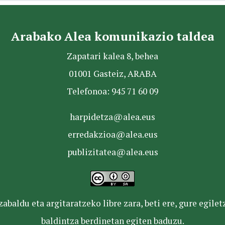
Arabako Alea komunikazio taldea
Zapatari kalea 8, behea
01001 Gasteiz, ARABA
Telefonoa: 945 71 60 09
harpidetza@alea.eus
erredakzioa@alea.eus
publizitatea@alea.eus
baldu eta argitaratzeko libre zara, beti ere, gure egile
baldintza berdinetan egiten baduzu.