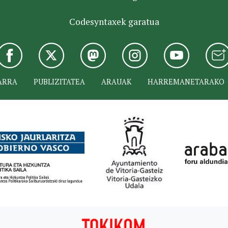
Codesyntaxek garatua
ARRA
PUBLIZITATEA
ARAUAK
HARREMANETARAKO