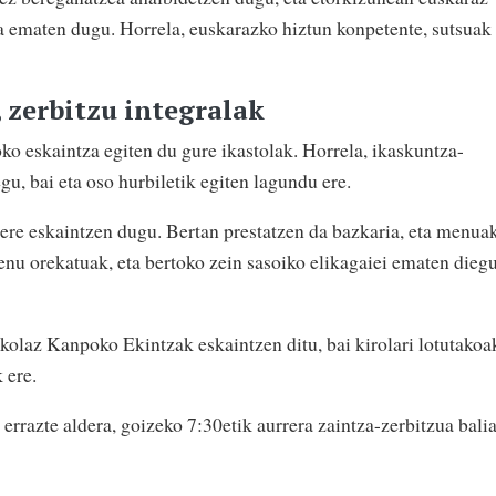
za ematen dugu. Horrela, euskarazko hiztun konpetente, sutsuak
 zerbitzu integralak
ko eskaintza egiten du gure ikastolak. Horrela, ikaskuntza-
gu, bai eta oso hurbiletik egiten lagundu ere.
 ere eskaintzen dugu. Bertan prestatzen da bazkaria, eta menua
enu orekatuak, eta bertoko zein sasoiko elikagaiei ematen dieg
skolaz Kanpoko Ekintzak eskaintzen ditu, bai kirolari lotutakoa
 ere.
 errazte aldera, goizeko 7:30etik aurrera zaintza-zerbitzua bali