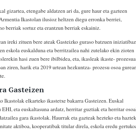
kal gizartea, etengabe aldatzen ari da, gure haur eta gazteen
 Armentia Ikastolan ilusioz heltzen diegu erronka berriei,
mo berriak sortuz eta erantzun berriak eskainiz.
an ireki zituen bere ateak Gasteizko guraso batzuen iniziatibaz
n eskola euskalduna eta berritzailea nahi zutelako ekin zioten
slerekin hasi zuen bere ibilbidea, eta, ikasleak ikaste- prozesu
oan ziren, harik eta 2019 urtean hezkuntza- prozesu osoa gurea
te.
ra Gasteizen
o Ikastolak elkarteko ikastetxe bakarra Gasteizen. Euskal
EHI, eta euskaltasuna ardatz, herritar guztiak eta herritar oso
atzailea gara ikastolak. Haurrak eta gazteak hezteko eta hazte
tate aktiboa, kooperatibak titular direla, eskola eredu gertuko