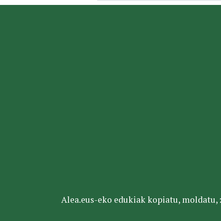
Alea.eus-eko edukiak kopiatu, moldatu, za