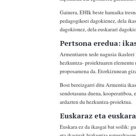
Gainera, EHIk beste hamaika tresna
pedagogikoei dagokienez, dela ikas
dagokionez, dela euskarari dagok
Pertsona eredua: ika
Armentiaren xede nagusia ikasleei 
hezkuntza- proiektuaren elementu n
proposamena da. Etorkizunean giza
Bost bereizgarri ditu Armentia ikas
sendotasuna duena, kooperatiboa, er
ardazten du hezkuntza-proiektua.
Euskaraz eta euskara
Euskara ez da ikasgai bat soilik: g
eta ikasteak hizkuntza naturaltasu