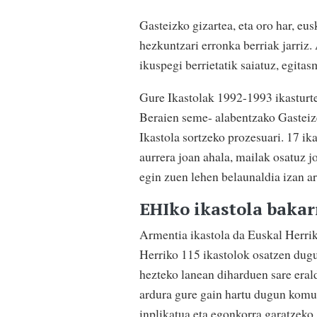
Gasteizko gizartea, eta oro har, eus
hezkuntzari erronka berriak jarriz.
ikuspegi berrietatik saiatuz, egitas
Gure Ikastolak 1992-1993 ikasturte
Beraien seme- alabentzako Gasteize
Ikastola sortzeko prozesuari. 17 ika
aurrera joan ahala, mailak osatuz j
egin zuen lehen belaunaldia izan ar
EHIko ikastola bakar
Armentia ikastola da Euskal Herrik
Herriko 115 ikastolok osatzen dugu 
hezteko lanean diharduen sare erald
ardura gure gain hartu dugun komuni
inplikatua eta egonkorra garatzeko.