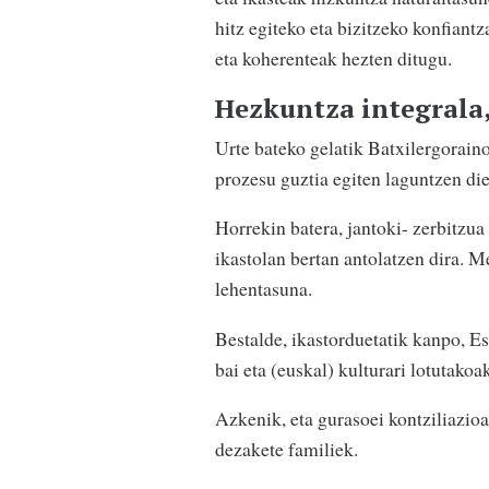
hitz egiteko eta bizitzeko konfiant
eta koherenteak hezten ditugu.
Hezkuntza integrala,
Urte bateko gelatik Batxilergoraino
prozesu guztia egiten laguntzen die
Horrekin batera, jantoki- zerbitzua
ikastolan bertan antolatzen dira. M
lehentasuna.
Bestalde, ikastorduetatik kanpo, E
bai eta (euskal) kulturari lotutakoak
Azkenik, eta gurasoei kontziliazioa
dezakete familiek.