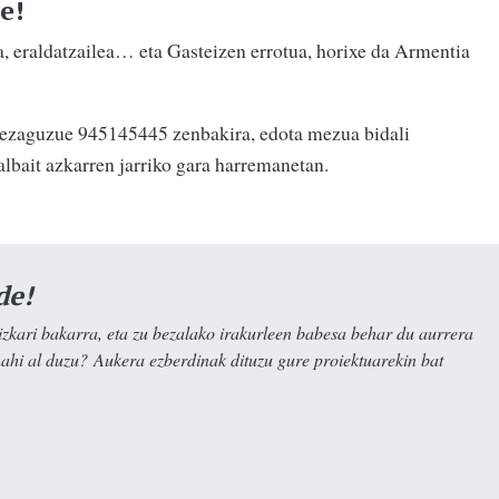
e!
, eraldatzailea… eta Gasteizen errotua, horixe da Armentia
 iezaguzue 945145445 zenbakira, edota mezua bidali
albait azkarren jarriko gara harremanetan.
de!
kari bakarra, eta zu bezalako irakurleen babesa behar du aurrera
nahi al duzu? Aukera ezberdinak dituzu gure proiektuarekin bat