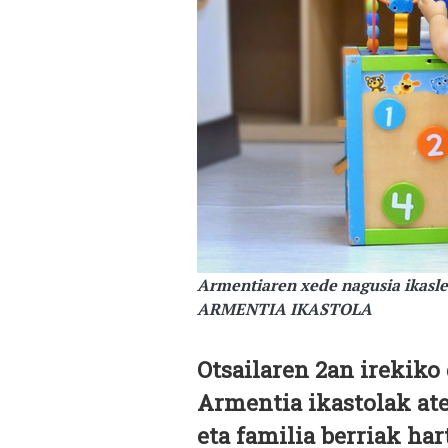
Armentiaren xede nagusia ikasle
ARMENTIA IKASTOLA
Otsailaren 2an irekiko
Armentia ikastolak ate
eta familia berriak har