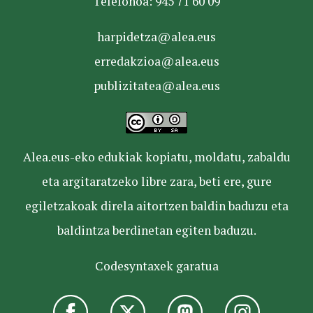
Telefonoa: 945 71 60 09
harpidetza@alea.eus
erredakzioa@alea.eus
publizitatea@alea.eus
Alea.eus-eko edukiak kopiatu, moldatu, zabaldu
eta argitaratzeko libre zara, beti ere, gure
egiletzakoak direla aitortzen baldin baduzu eta
baldintza berdinetan egiten baduzu.
Codesyntaxek garatua