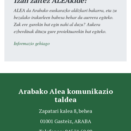
Izan zaitez ALEAkide!
ALEA da Arabako euskarazko aldizkari bakarra, eta zu
bezalako irakurleen babesa behar du aurrera egiteko.
Zuk ere gurekin bat egin nahi al duzu? Aukera
ezberdinak dituzu gure proiektuarekin bat egiteko.
Informazio gehiago
Arabako Alea komunikazio
taldea
Zapatari kalea 8, behea
01001 Gasteiz, ARABA