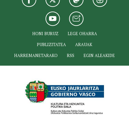
HONI BURUZ
LEGE OHARRA
PUBLIZITATEA
ARAUAK
HARREMANETARAKO
RSS
EGIN ALEAKIDE