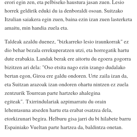
erori egin zen, eta pelbiseko haustura jasan zuen. Lesio
horrek geldirik eduki du ia denboraldi osoan. Suitzako
Itzulian saiakera egin zuen, baina ezin izan zuen lasterketa
amaitu, min handia zuela eta.
Taldeak azaldu duenez, "bizkarreko lesio iraunkorrak" ez
dio behar bezala errekuperatzen utzi, eta horregatik hartu
dute erabakia. Landak berak ere aitortu du egoera gogorra
bizitzen ari dela: "Oso etsita nago ezin izango dudalako
bertan egon, Giroa ere galdu ondoren. Urte zaila izan da,
eta Suitzan arazoak izan ondoren ohartu nintzen ez zuela
zentzurik Tourrean parte hartzeko ahalegina
egiteak". Txirrindulariak azpimarratu du orain
lehentasuna atseden hartu eta erabat osatzea dela,
etorkizunari begira. Helburu gisa jarri du bi hilabete barru
Espainiako Vueltan parte hartzea da, baldintza onetan.