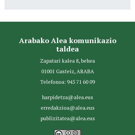
Arabako Alea komunikazio
taldea
Zapatari kalea 8, behea
01001 Gasteiz, ARABA
Telefonoa: 945 71 60 09
harpidetza@alea.eus
erredakzioa@alea.eus
publizitatea@alea.eus