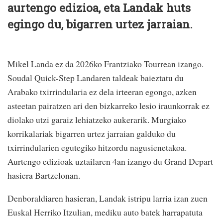
aurtengo edizioa, eta Landak huts
egingo du, bigarren urtez jarraian.
Mikel Landa ez da 2026ko Frantziako Tourrean izango.
Soudal Quick-Step Landaren taldeak baieztatu du
Arabako txirrindularia ez dela irteeran egongo, azken
asteetan pairatzen ari den bizkarreko lesio iraunkorrak ez
diolako utzi garaiz lehiatzeko aukerarik. Murgiako
korrikalariak bigarren urtez jarraian galduko du
txirrindularien egutegiko hitzordu nagusienetakoa.
Aurtengo edizioak uztailaren 4an izango du Grand Depart
hasiera Bartzelonan.
Denboraldiaren hasieran, Landak istripu larria izan zuen
Euskal Herriko Itzulian, mediku auto batek harrapatuta