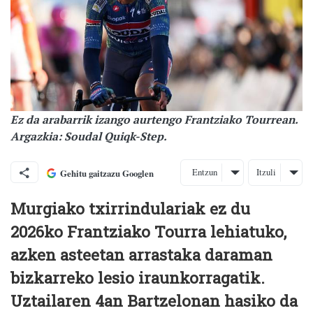
Ez da arabarrik izango aurtengo Frantziako Tourrean.
Argazkia: Soudal Quiqk-Step.
Entzun
Itzuli
Gehitu gaitzazu Googlen
Murgiako txirrindulariak ez du
2026ko Frantziako Tourra lehiatuko,
azken asteetan arrastaka daraman
bizkarreko lesio iraunkorragatik.
Uztailaren 4an Bartzelonan hasiko da