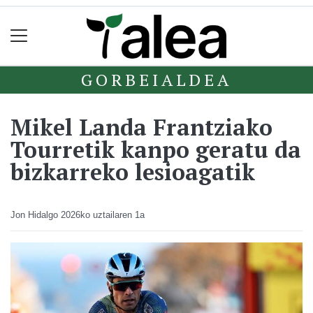
GORBEIALDEA
Mikel Landa Frantziako
Tourretik kanpo geratu da
bizkarreko lesioagatik
Jon Hidalgo
2026ko uztailaren 1a