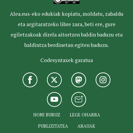
Alea.eus-eko edukiak kopiatu, moldatu, zabaldu
eta argitaratzeko libre zara, beti ere, gure
egiletzakoak direla aitortzen baldin baduzu eta
baldintza berdinetan egiten baduzu.
Codesyntaxek garatua
HONI BURUZ
LEGE OHARRA
PUBLIZITATEA
ARAUAK