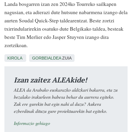
Landa bosgarren izan zen 2024ko Tourreko sailkapen
nagusian, eta adierazi dute hutsune nabarmena izango dela
aurten Soudal Quick-Step taldearentzat. Beste zortzi
txirrindularirekin osatuko dute Belgikako taldea, besteak
beste Tim Merlier edo Jasper Stuyven izango dira
zortzikoan.
KIROLA
GORBEIALDEA
ZUIA
Izan zaitez ALEAkide!
ALEA da Arabako euskarazko aldizkari bakarra, eta zu
bezalako irakurleen babesa behar du aurrera egiteko.
Zuk ere gurekin bat egin nahi al duzu? Aukera
ezberdinak dituzu gure proiektuarekin bat egiteko.
Informazio gehiago