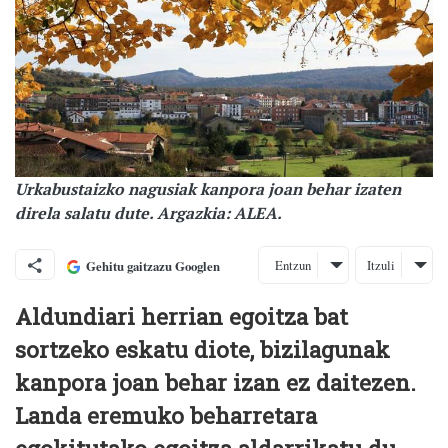
Urkabustaizko nagusiak kanpora joan behar izaten
direla salatu dute. Argazkia: ALEA.
Entzun
Itzuli
Gehitu gaitzazu Googlen
Aldundiari herrian egoitza bat
sortzeko eskatu diote, bizilagunak
kanpora joan behar izan ez daitezen.
Landa eremuko beharretara