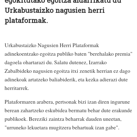
egokitutako egoitza aldarrikatu du
Urkabustaizko nagusien herri
plataformak.
Urkabustaizko Nagusien Herri Plataformak
adinekoentzako egoitza publiko baten "berehalako premia"
dagoela ohartarazi du. Salatu dutenez, Izarrako
Zabalbideko nagusien egoitza itxi zenetik herrian ez dago
adinekoak artatzeko baliabiderik, eta kezka adierazi dute
herritarrek.
Plataformaren arabera, pertsonak bizi izan diren ingurune
berean zahartzeko eskubidea bermatu behar dute erakunde
publikoek. Bereziki zaintza beharrak dauden uneetan,
"urruneko lekuetara mugitzera behartuak izan gabe".