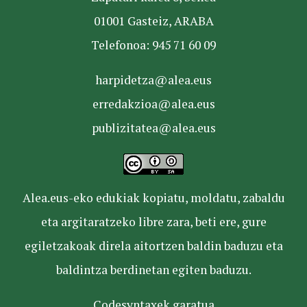
01001 Gasteiz, ARABA
Telefonoa: 945 71 60 09
harpidetza@alea.eus
erredakzioa@alea.eus
publizitatea@alea.eus
Alea.eus-eko edukiak kopiatu, moldatu, zabaldu
eta argitaratzeko libre zara, beti ere, gure
egiletzakoak direla aitortzen baldin baduzu eta
baldintza berdinetan egiten baduzu.
Codesyntaxek garatua