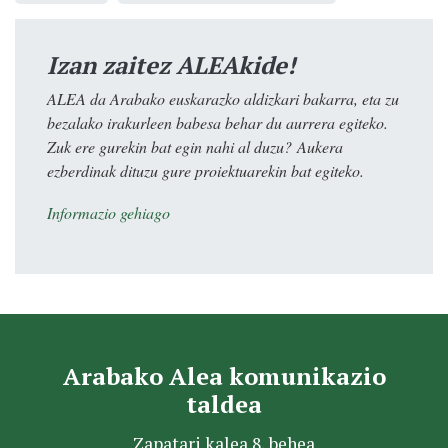
Izan zaitez ALEAkide!
ALEA da Arabako euskarazko aldizkari bakarra, eta zu
bezalako irakurleen babesa behar du aurrera egiteko.
Zuk ere gurekin bat egin nahi al duzu? Aukera
ezberdinak dituzu gure proiektuarekin bat egiteko.
Informazio gehiago
Arabako Alea komunikazio
taldea
Zapatari kalea 8, behea