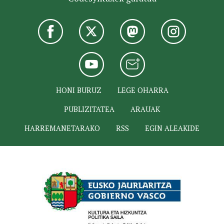
HONI BURUZ
LEGE OHARRA
PUBLIZITATEA
ARAUAK
HARREMANETARAKO
RSS
EGIN ALEAKIDE