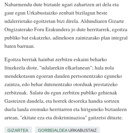
Nabarmendu dute biztanle ugari zahartzen ari dela eta
gaur egun Urkabustaizko zenbait bizilagun beste
udalerrietako egoitzetan bizi direla. Aldundiaren Gizarte
Ongizaterako Foru Erakundera jo dute herritarrek, egoitza
publiko bat eskatzeko, adinekoen zaintzarako plan integral
baten barruan.
Egoitza berriak hainbat zerbitzu eskaini beharko
lituzkeela diote, "udalarekin elkarlanean"; hala nola
mendekotasun egoeran dauden pertsonentzako eguneko
zaintza, edo behar dutenentzako otorduak prestatzeko
zerbitzuak. Salatu du egun zerbitzu publiko gehienak
Gasteizen daudela, eta horrek desoreka handia sortzen
duela landa eremuko herritarren eta hiriguneko biztanleen
artean, "ekitate eza eta diskriminazioa" gaitzetsi dituzte.
GIZARTEA
GORBEIALDEA
URKABUSTAIZ