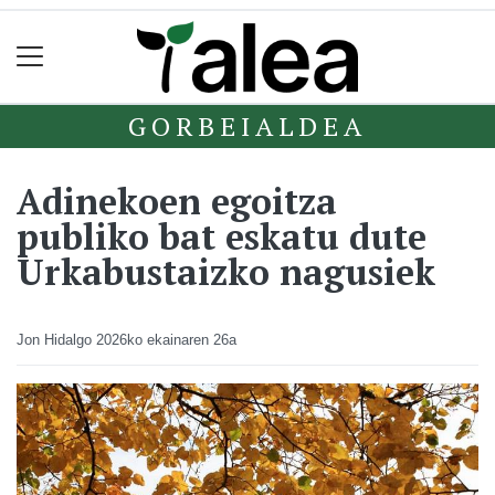
GORBEIALDEA
Adinekoen egoitza
publiko bat eskatu dute
Urkabustaizko nagusiek
Jon Hidalgo
2026ko ekainaren 26a