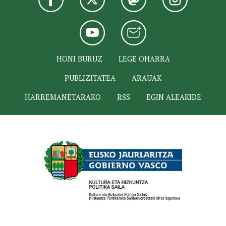
HONI BURUZ
LEGE OHARRA
PUBLIZITATEA
ARAUAK
HARREMANETARAKO
RSS
EGIN ALEAKIDE