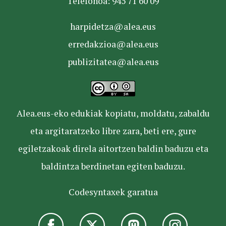
Telefonoa: 945 71 60 09
harpidetza@alea.eus
erredakzioa@alea.eus
publizitatea@alea.eus
Alea.eus-eko edukiak kopiatu, moldatu, zabaldu
eta argitaratzeko libre zara, beti ere, gure
egiletzakoak direla aitortzen baldin baduzu eta
baldintza berdinetan egiten baduzu.
Codesyntaxek garatua