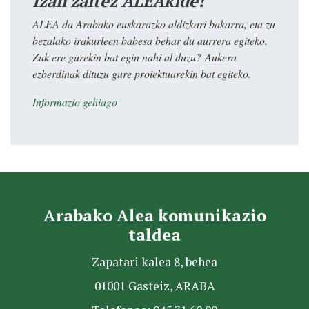
Izan zaitez ALEAkide!
ALEA da Arabako euskarazko aldizkari bakarra, eta zu
bezalako irakurleen babesa behar du aurrera egiteko.
Zuk ere gurekin bat egin nahi al duzu? Aukera
ezberdinak dituzu gure proiektuarekin bat egiteko.
Informazio gehiago
Arabako Alea komunikazio
taldea
Zapatari kalea 8, behea
01001 Gasteiz, ARABA