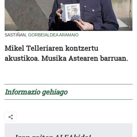
SASTIÑAN,
GORBEIALDEA
ARAMAIO
Mikel Telleriaren kontzertu
akustikoa. Musika Astearen barruan.
Informazio gehiago