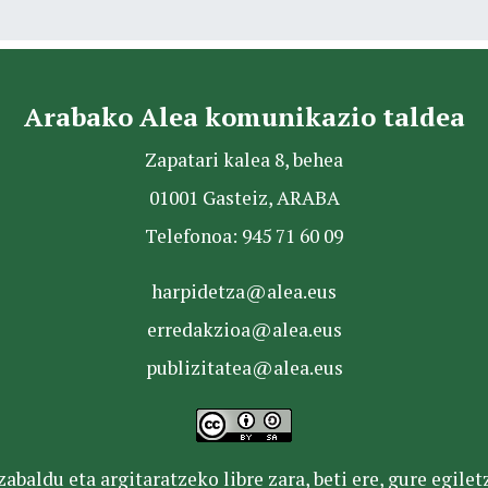
Arabako Alea komunikazio taldea
Zapatari kalea 8, behea
01001 Gasteiz, ARABA
Telefonoa: 945 71 60 09
harpidetza@alea.eus
erredakzioa@alea.eus
publizitatea@alea.eus
baldu eta argitaratzeko libre zara, beti ere, gure egile