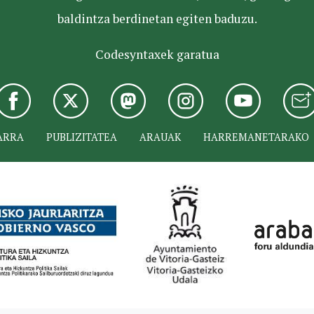
baldintza berdinetan egiten baduzu.
Codesyntaxek garatua
ARRA
PUBLIZITATEA
ARAUAK
HARREMANETARAKO