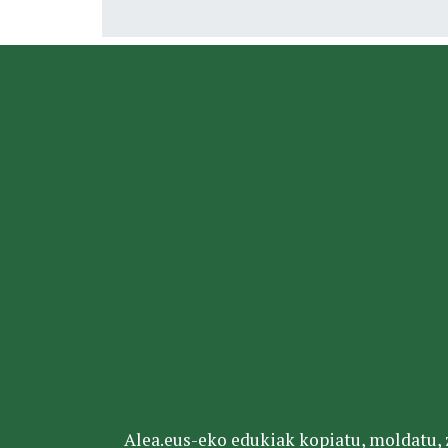
Alea.eus-eko edukiak kopiatu, moldatu, za