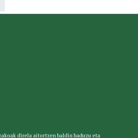
tzakoak direla aitortzen baldin baduzu eta