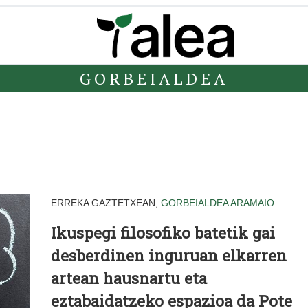
GORBEIALDEA
ERREKA GAZTETXEAN,
GORBEIALDEA
ARAMAIO
Ikuspegi filosofiko batetik gai
desberdinen inguruan elkarren
artean hausnartu eta
eztabaidatzeko espazioa da Pote