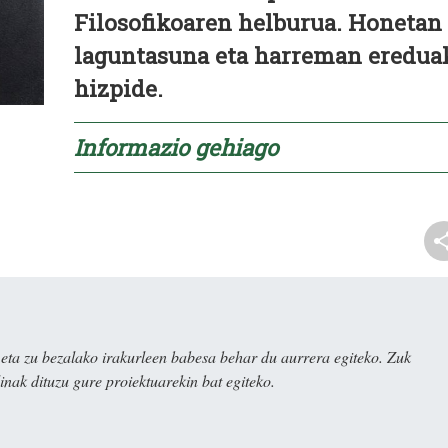
Filosofikoaren helburua. Honetan
laguntasuna eta harreman eredua
hizpide.
Informazio gehiago
ta zu bezalako irakurleen babesa behar du aurrera egiteko. Zuk
nak dituzu gure proiektuarekin bat egiteko.