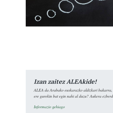
Izan zaitez ALEAkide!
ALEA da Arabako euskarazko aldizkari bakarra, e
ere gurekin bat egin nahi al duzu? Aukera ezberdi
Informazio gehiago