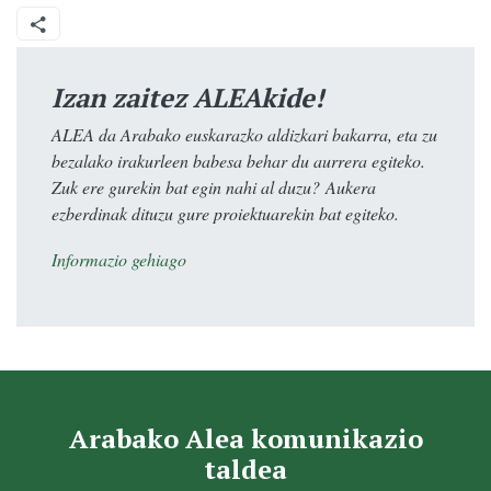
Izan zaitez ALEAkide!
ALEA da Arabako euskarazko aldizkari bakarra, eta zu
bezalako irakurleen babesa behar du aurrera egiteko.
Zuk ere gurekin bat egin nahi al duzu? Aukera
ezberdinak dituzu gure proiektuarekin bat egiteko.
Informazio gehiago
Arabako Alea komunikazio
taldea