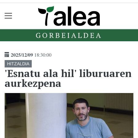
GORBEIALDEA
2025/12/09
18:30:00
HITZALDIA
'Esnatu ala hil' liburuaren
aurkezpena