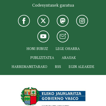
Codesyntaxek garatua
HONI BURUZ
LEGE OHARRA
PUBLIZITATEA
ARAUAK
HARREMANETARAKO
RSS
EGIN ALEAKIDE