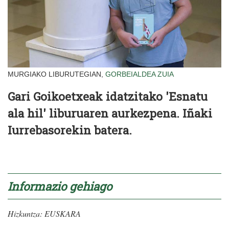
MURGIAKO LIBURUTEGIAN,
GORBEIALDEA
ZUIA
Gari Goikoetxeak idatzitako 'Esnatu
ala hil' liburuaren aurkezpena. Iñaki
Iurrebasorekin batera.
Informazio gehiago
Hizkuntza:
EUSKARA