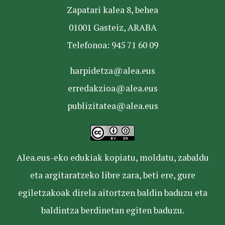
Zapatari kalea 8, behea
01001 Gasteiz, ARABA
Telefonoa: 945 71 60 09
harpidetza@alea.eus
erredakzioa@alea.eus
publizitatea@alea.eus
Alea.eus-eko edukiak kopiatu, moldatu, zabaldu
eta argitaratzeko libre zara, beti ere, gure
egiletzakoak direla aitortzen baldin baduzu eta
baldintza berdinetan egiten baduzu.