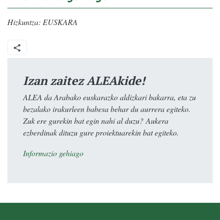
Hizkuntza:
EUSKARA
Izan zaitez ALEAkide!
ALEA da Arabako euskarazko aldizkari bakarra, eta zu
bezalako irakurleen babesa behar du aurrera egiteko.
Zuk ere gurekin bat egin nahi al duzu? Aukera
ezberdinak dituzu gure proiektuarekin bat egiteko.
Informazio gehiago