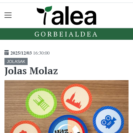
GORBEIALDEA
2025/12/03
16:30:00
JOLASAK
Jolas Molaz