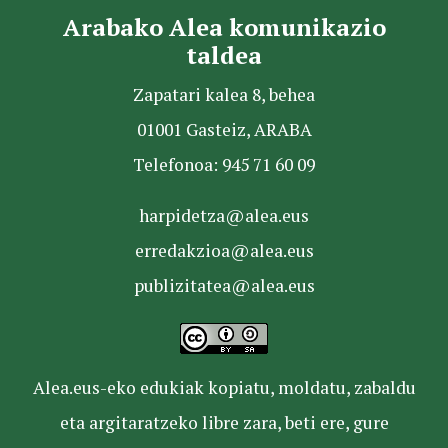
Arabako Alea komunikazio
taldea
Zapatari kalea 8, behea
01001 Gasteiz, ARABA
Telefonoa: 945 71 60 09
harpidetza@alea.eus
erredakzioa@alea.eus
publizitatea@alea.eus
Alea.eus-eko edukiak kopiatu, moldatu, zabaldu
eta argitaratzeko libre zara, beti ere, gure