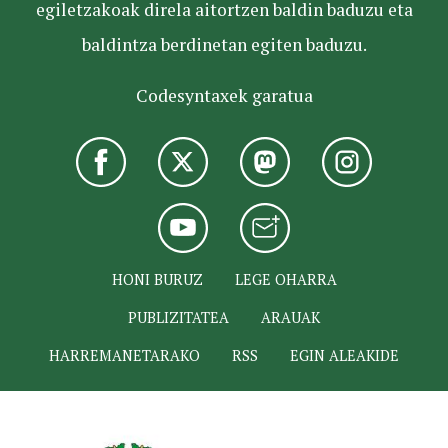
egiletzakoak direla aitortzen baldin baduzu eta
baldintza berdinetan egiten baduzu.
Codesyntaxek garatua
HONI BURUZ
LEGE OHARRA
PUBLIZITATEA
ARAUAK
HARREMANETARAKO
RSS
EGIN ALEAKIDE