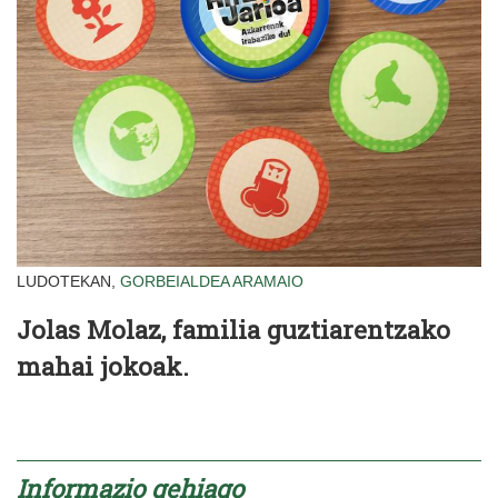
LUDOTEKAN,
GORBEIALDEA
ARAMAIO
Jolas Molaz, familia guztiarentzako
mahai jokoak.
Informazio gehiago