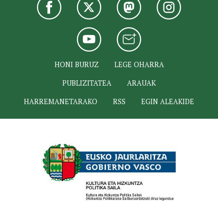
HONI BURUZ
LEGE OHARRA
PUBLIZITATEA
ARAUAK
HARREMANETARAKO
RSS
EGIN ALEAKIDE