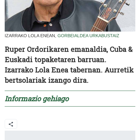
IZARRAKO LOLA ENEAN,
GORBEIALDEA
URKABUSTAIZ
Ruper Ordorikaren emanaldia, Cuba &
Euskadi topaketaren barruan.
Izarrako Lola Enea tabernan. Aurretik
bertsolariak izango dira.
Informazio gehiago