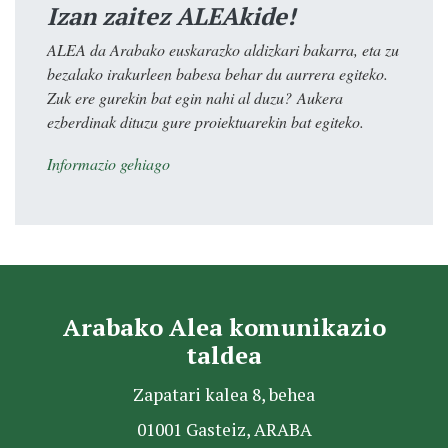
Izan zaitez ALEAkide!
ALEA da Arabako euskarazko aldizkari bakarra, eta zu
bezalako irakurleen babesa behar du aurrera egiteko.
Zuk ere gurekin bat egin nahi al duzu? Aukera
ezberdinak dituzu gure proiektuarekin bat egiteko.
Informazio gehiago
Arabako Alea komunikazio
taldea
Zapatari kalea 8, behea
01001 Gasteiz, ARABA