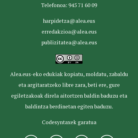
Telefonoa: 945 71 60 09
harpidetza@alea.eus
erredakzioa@alea.eus
publizitatea@alea.eus
Alea.eus-eko edukiak kopiatu, moldatu, zabaldu
eta argitaratzeko libre zara, beti ere, gure
egiletzakoak direla aitortzen baldin baduzu eta
baldintza berdinetan egiten baduzu.
Codesyntaxek garatua