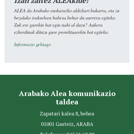
Izan zaitez ALEAkide!
ALEA da Arabako euskarazko aldizkari bakarra, eta zu
bezalako irakurleen babesa behar du aurrera egiteko.
Zuk ere gurekin bat egin nahi al duzu? Aukera
ezberdinak dituzu gure proiektuarekin bat egiteko.
Informazio gehiago
Arabako Alea komunikazio
taldea
Zapatari kalea 8, behea
01001 Gasteiz, ARABA