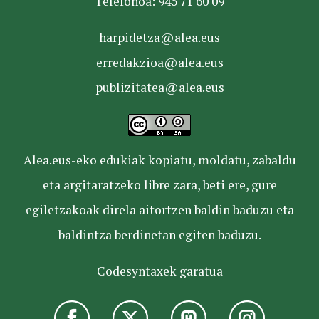
Telefonoa: 945 71 60 09
harpidetza@alea.eus
erredakzioa@alea.eus
publizitatea@alea.eus
Alea.eus-eko edukiak kopiatu, moldatu, zabaldu
eta argitaratzeko libre zara, beti ere, gure
egiletzakoak direla aitortzen baldin baduzu eta
baldintza berdinetan egiten baduzu.
Codesyntaxek garatua