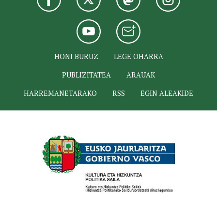
HONI BURUZ
LEGE OHARRA
PUBLIZITATEA
ARAUAK
HARREMANETARAKO
RSS
EGIN ALEAKIDE