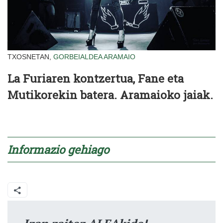
TXOSNETAN,
GORBEIALDEA
ARAMAIO
La Furiaren kontzertua, Fane eta
Mutikorekin batera. Aramaioko jaiak.
Informazio gehiago