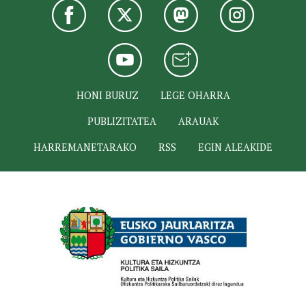
HONI BURUZ
LEGE OHARRA
PUBLIZITATEA
ARAUAK
HARREMANETARAKO
RSS
EGIN ALEAKIDE