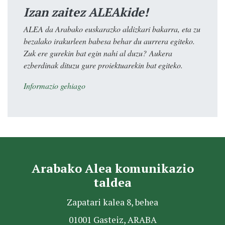
Izan zaitez ALEAkide!
ALEA da Arabako euskarazko aldizkari bakarra, eta zu
bezalako irakurleen babesa behar du aurrera egiteko.
Zuk ere gurekin bat egin nahi al duzu? Aukera
ezberdinak dituzu gure proiektuarekin bat egiteko.
Informazio gehiago
Arabako Alea komunikazio
taldea
Zapatari kalea 8, behea
01001 Gasteiz, ARABA