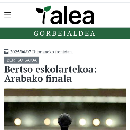
GORBEIALDEA
2025/06/07
Bitorianoko frontoian.
BERTSO SAIOA
Bertso eskolartekoa:
Arabako finala