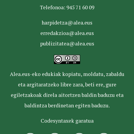
Telefonoa: 945 71 60 09
harpidetza@alea.eus
erredakzioa@alea.eus
publizitatea@alea.eus
Alea.eus-eko edukiak kopiatu, moldatu, zabaldu
eta argitaratzeko libre zara, beti ere, gure
egiletzakoak direla aitortzen baldin baduzu eta
baldintza berdinetan egiten baduzu.
Codesyntaxek garatua