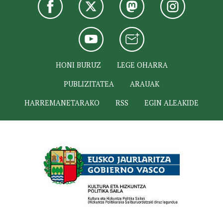
HONI BURUZ
LEGE OHARRA
PUBLIZITATEA
ARAUAK
HARREMANETARAKO
RSS
EGIN ALEAKIDE