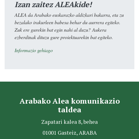
Izan zaitez ALEAkide!
ALEA da Arabako euskarazko aldizkari bakarra, eta zu
bezalako irakurleen babesa behar du aurrera egiteko.
Zuk ere gurekin bat egin nahi al duzu? Aukera
ezberdinak dituzu gure proiektuarekin bat egiteko.
Informazio gehiago
Arabako Alea komunikazio
taldea
Zapatari kalea 8, behea
01001 Gasteiz, ARABA