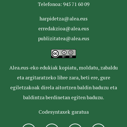
Telefonoa: 945 71 60 09
harpidetza@alea.eus
erredakzioa@alea.eus
publizitatea@alea.eus
Alea.eus-eko edukiak kopiatu, moldatu, zabaldu
eta argitaratzeko libre zara, beti ere, gure
egiletzakoak direla aitortzen baldin baduzu eta
baldintza berdinetan egiten baduzu.
Codesyntaxek garatua