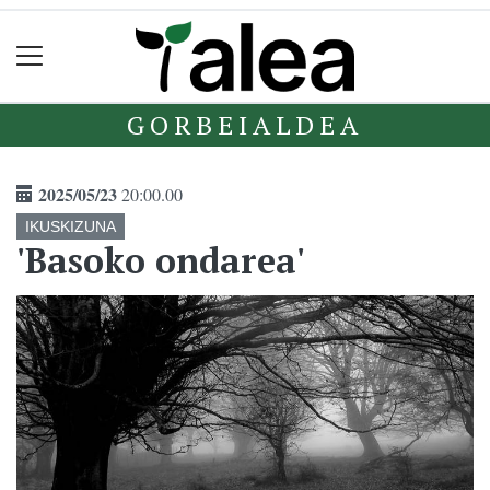
GORBEIALDEA
2025/05/23
20:00.00
IKUSKIZUNA
'Basoko ondarea'