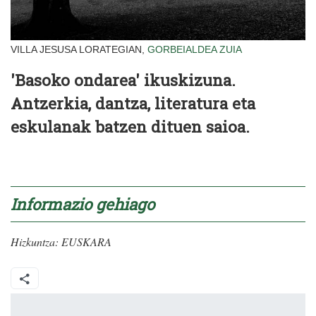
VILLA JESUSA LORATEGIAN,
GORBEIALDEA
ZUIA
'Basoko ondarea' ikuskizuna.
Antzerkia, dantza, literatura eta
eskulanak batzen dituen saioa.
Informazio gehiago
Hizkuntza:
EUSKARA