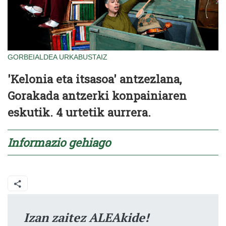
GORBEIALDEA
URKABUSTAIZ
'Kelonia eta itsasoa' antzezlana,
Gorakada antzerki konpainiaren
eskutik. 4 urtetik aurrera.
Informazio gehiago
Izan zaitez ALEAkide!