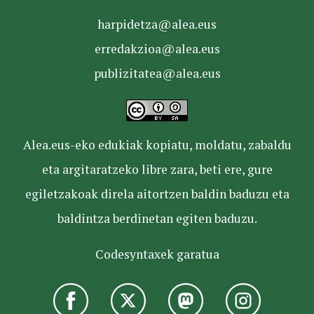
harpidetza@alea.eus
erredakzioa@alea.eus
publizitatea@alea.eus
Alea.eus-eko edukiak kopiatu, moldatu, zabaldu
eta argitaratzeko libre zara, beti ere, gure
egiletzakoak direla aitortzen baldin baduzu eta
baldintza berdinetan egiten baduzu.
Codesyntaxek garatua