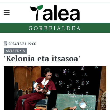
GORBEIALDEA
2024/12/21
19:00
ANTZERKIA
'Kelonia eta itsasoa'