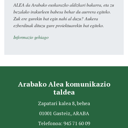
ALEA da Arabako euskarazko aldizkari bakarra, eta zu
bezalako irakurleen babesa behar du aurrera egiteko.
Zuk ere gurekin bat egin nahi al duzu? Aukera
ezberdinak dituzu gure proiektuarekin bat egiteko.
Informazio gehiago
Arabako Alea komunikazio
taldea
Zapatari kalea 8, behea
01001 Gasteiz, ARABA
Telefonoa: 945 71 60 09