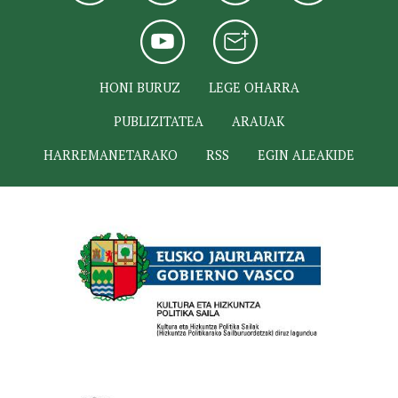
HONI BURUZ
LEGE OHARRA
PUBLIZITATEA
ARAUAK
HARREMANETARAKO
RSS
EGIN ALEAKIDE