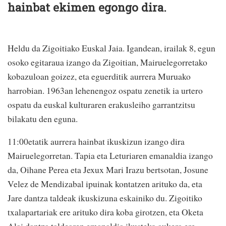
hainbat ekimen egongo dira.
Heldu da Zigoitiako Euskal Jaia. Igandean, irailak 8, egun
osoko egitaraua izango da Zigoitian, Mairuelegorretako
kobazuloan goizez, eta eguerditik aurrera Muruako
harrobian. 1963an lehenengoz ospatu zenetik ia urtero
ospatu da euskal kulturaren erakusleiho garrantzitsu
bilakatu den eguna.
11:00etatik aurrera hainbat ikuskizun izango dira
Mairuelegorretan. Tapia eta Leturiaren emanaldia izango
da, Oihane Perea eta Jexux Mari Irazu bertsotan, Josune
Velez de Mendizabal ipuinak kontatzen arituko da, eta
Jare dantza taldeak ikuskizuna eskainiko du. Zigoitiko
txalapartariak ere arituko dira koba girotzen, eta Oketa