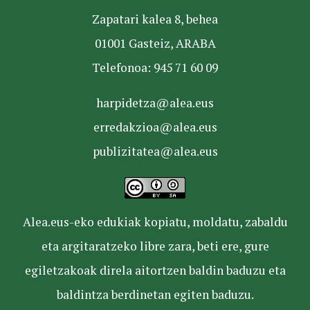
Zapatari kalea 8, behea
01001 Gasteiz, ARABA
Telefonoa: 945 71 60 09
harpidetza@alea.eus
erredakzioa@alea.eus
publizitatea@alea.eus
Alea.eus-eko edukiak kopiatu, moldatu, zabaldu
eta argitaratzeko libre zara, beti ere, gure
egiletzakoak direla aitortzen baldin baduzu eta
baldintza berdinetan egiten baduzu.