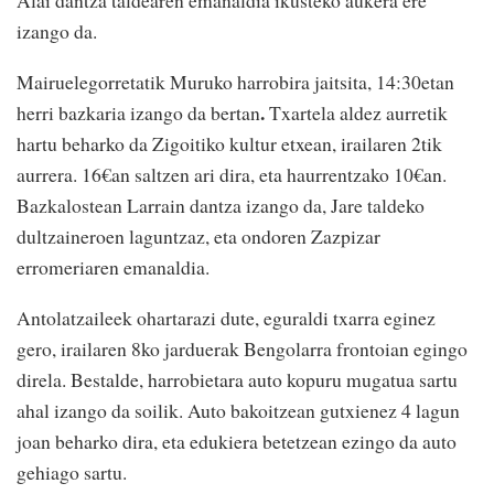
Alai dantza taldearen emanaldia ikusteko aukera ere
izango da.
Mairuelegorretatik Muruko harrobira jaitsita, 14:30etan
.
herri bazkaria izango da bertan
Txartela aldez aurretik
hartu beharko da Zigoitiko kultur etxean, irailaren 2tik
aurrera. 16€an saltzen ari dira, eta haurrentzako 10€an.
Bazkalostean Larrain dantza izango da, Jare taldeko
dultzaineroen laguntzaz, eta ondoren Zazpizar
erromeriaren emanaldia.
Antolatzaileek ohartarazi dute, eguraldi txarra eginez
gero, irailaren 8ko jarduerak Bengolarra frontoian egingo
direla. Bestalde, harrobietara auto kopuru mugatua sartu
ahal izango da soilik. Auto bakoitzean gutxienez 4 lagun
joan beharko dira, eta edukiera betetzean ezingo da auto
gehiago sartu.