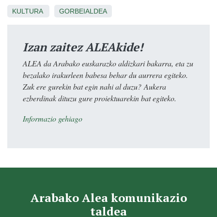
KULTURA
GORBEIALDEA
Izan zaitez ALEAkide!
ALEA da Arabako euskarazko aldizkari bakarra, eta zu
bezalako irakurleen babesa behar du aurrera egiteko.
Zuk ere gurekin bat egin nahi al duzu? Aukera
ezberdinak dituzu gure proiektuarekin bat egiteko.
Informazio gehiago
Arabako Alea komunikazio
taldea