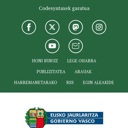
Codesyntaxek garatua
HONI BURUZ
LEGE OHARRA
PUBLIZITATEA
ARAUAK
HARREMANETARAKO
RSS
EGIN ALEAKIDE