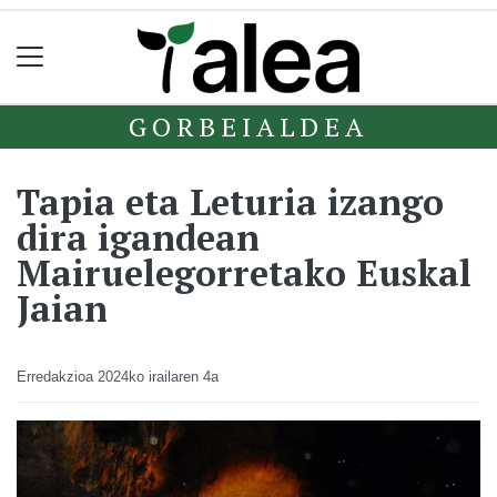
GORBEIALDEA
Tapia eta Leturia izango
dira igandean
Mairuelegorretako Euskal
Jaian
Erredakzioa
2024ko irailaren 4a