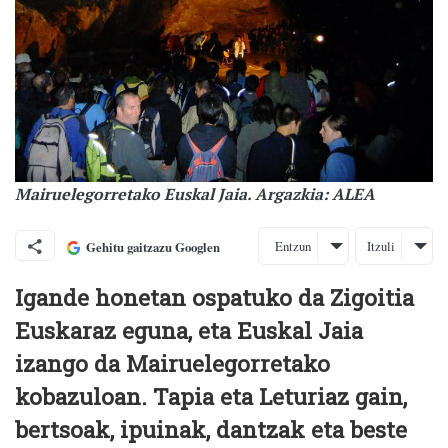
Mairuelegorretako Euskal Jaia. Argazkia: ALEA
Entzun
Itzuli
Gehitu gaitzazu Googlen
Igande honetan ospatuko da Zigoitia
Euskaraz eguna, eta Euskal Jaia
izango da Mairuelegorretako
kobazuloan. Tapia eta Leturiaz gain,
bertsoak, ipuinak, dantzak eta beste