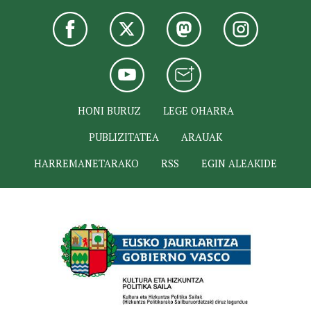
HONI BURUZ
LEGE OHARRA
PUBLIZITATEA
ARAUAK
HARREMANETARAKO
RSS
EGIN ALEAKIDE