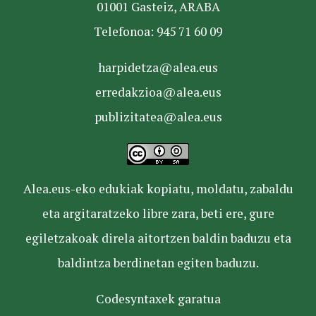
01001 Gasteiz, ARABA
Telefonoa: 945 71 60 09
harpidetza@alea.eus
erredakzioa@alea.eus
publizitatea@alea.eus
Alea.eus-eko edukiak kopiatu, moldatu, zabaldu
eta argitaratzeko libre zara, beti ere, gure
egiletzakoak direla aitortzen baldin baduzu eta
baldintza berdinetan egiten baduzu.
Codesyntaxek garatua