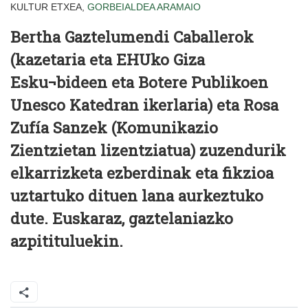
KULTUR ETXEA,
GORBEIALDEA
ARAMAIO
Bertha Gaztelumendi Caballerok
(kazetaria eta EHUko Giza
Esku¬bideen eta Botere Publikoen
Unesco Katedran ikerlaria) eta Rosa
Zufía Sanzek (Komunikazio
Zientzietan lizentziatua) zuzendurik
elkarrizketa ezberdinak eta fikzioa
uztartuko dituen lana aurkeztuko
dute. Euskaraz, gaztelaniazko
azpitituluekin.