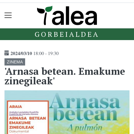
GORBEIALDEA
2024/03/10
18:00 - 19:30
ZINEMA
'Arnasa betean. Emakume
zinegileak'