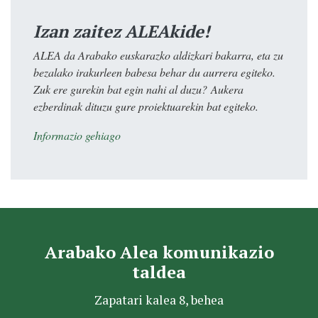
Izan zaitez ALEAkide!
ALEA da Arabako euskarazko aldizkari bakarra, eta zu
bezalako irakurleen babesa behar du aurrera egiteko.
Zuk ere gurekin bat egin nahi al duzu? Aukera
ezberdinak dituzu gure proiektuarekin bat egiteko.
Informazio gehiago
Arabako Alea komunikazio
taldea
Zapatari kalea 8, behea