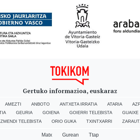
Gertuko informazioa, euskaraz
AMEZTI
ANBOTO
ANTXETA IRRATIA
ATARIA
AZP
TIA
GEURIA
GOIENA
GOIERRI TELEBISTA
GUAIXE
IZMENDI TELEBISTA
ORIO GUKA
TXINTXARRI
ZARAUT
Matx
Gurean
Ttap