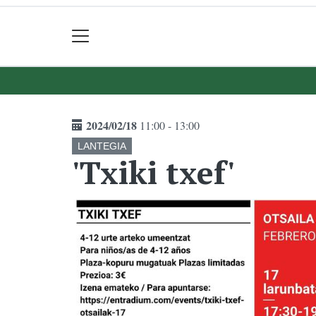
2024/02/18
11:00 - 13:00
LANTEGIA
'Txiki txef'