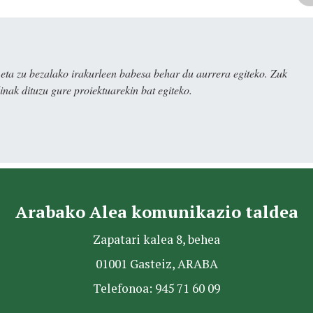
ta zu bezalako irakurleen babesa behar du aurrera egiteko. Zuk
nak dituzu gure proiektuarekin bat egiteko.
Arabako Alea komunikazio taldea
Zapatari kalea 8, behea
01001 Gasteiz, ARABA
Telefonoa: 945 71 60 09