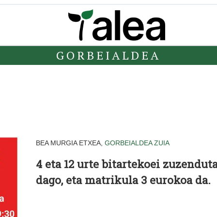
GORBEIALDEA
BEA MURGIA ETXEA,
GORBEIALDEA
ZUIA
4 eta 12 urte bitartekoei zuzendut
dago, eta matrikula 3 eurokoa da.