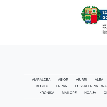
AIARALDEA
AIKOR
AIURRI
ALEA
BEGITU
ERRAN
EUSKALERRIA IRRA
KRONIKA
MAILOPE
NOAUA
O