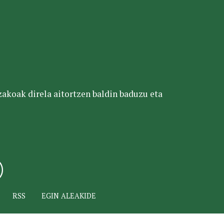
tzakoak direla aitortzen baldin baduzu eta
RSS
EGIN ALEAKIDE