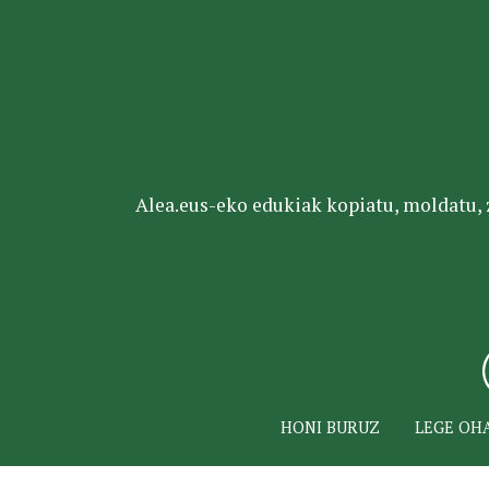
Alea.eus-eko edukiak kopiatu, moldatu, za
HONI BURUZ
LEGE OH