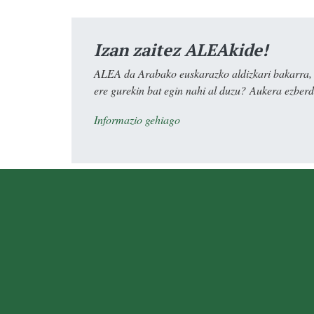
Izan zaitez ALEAkide!
ALEA da Arabako euskarazko aldizkari bakarra, e
ere gurekin bat egin nahi al duzu? Aukera ezberdi
Informazio gehiago