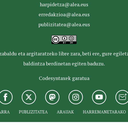
harpidetza@alea.eus
erredakzioa@alea.eus
publizitatea@alea.eus
baldu eta argitaratzeko libre zara, beti ere, gure egile
baldintza berdinetan egiten baduzu.
Codesyntaxek garatua
ARRA
PUBLIZITATEA
ARAUAK
HARREMANETARAKO