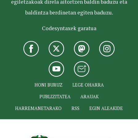
egiletzakoak direla aitortzen baldin baduzu eta
baldintza berdinetan egiten baduzu.
Codesyntaxek garatua
HONI BURUZ
LEGE OHARRA
PUBLIZITATEA
ARAUAK
HARREMANETARAKO
RSS
EGIN ALEAKIDE