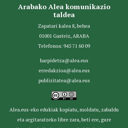
Arabako Alea komunikazio
taldea
Zapatari kalea 8, behea
01001 Gasteiz, ARABA
Telefonoa: 945 71 60 09
harpidetza@alea.eus
erredakzioa@alea.eus
publizitatea@alea.eus
Alea.eus-eko edukiak kopiatu, moldatu, zabaldu
eta argitaratzeko libre zara, beti ere, gure