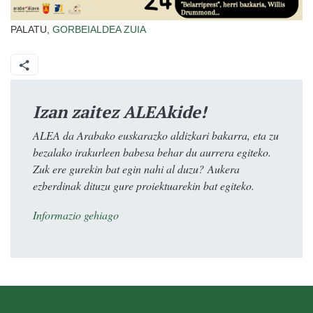
PALATU,
GORBEIALDEA
ZUIA
Izan zaitez ALEAkide!
ALEA da Arabako euskarazko aldizkari bakarra, eta zu
bezalako irakurleen babesa behar du aurrera egiteko.
Zuk ere gurekin bat egin nahi al duzu? Aukera
ezberdinak dituzu gure proiektuarekin bat egiteko.
Informazio gehiago