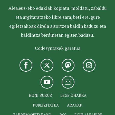
Alea.eus-eko edukiak kopiatu, moldatu, zabaldu
eta argitaratzeko libre zara, beti ere, gure
egiletzakoak direla aitortzen baldin baduzu eta
baldintza berdinetan egiten baduzu.
Codesyntaxek garatua
HONI BURUZ
LEGE OHARRA
PUBLIZITATEA
ARAUAK
HARREMANETARAKO
RSS
EGIN ALEAKIDE