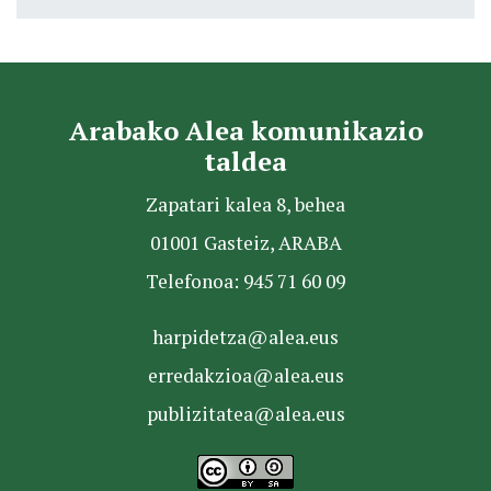
Arabako Alea komunikazio
taldea
Zapatari kalea 8, behea
01001 Gasteiz, ARABA
Telefonoa: 945 71 60 09
harpidetza@alea.eus
erredakzioa@alea.eus
publizitatea@alea.eus