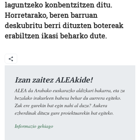
laguntzeko konbentzitzen ditu.
Horretarako, beren barruan
deskubritu berri dituzten botereak
erabiltzen ikasi beharko dute.
Izan zaitez ALEAkide!
ALEA da Arabako euskarazko aldizkari bakarra, eta zu
bezalako irakurleen babesa behar du aurrera egiteko.
Zuk ere gurekin bat egin nahi al duzu? Aukera
ezberdinak dituzu gure proiektuarekin bat egiteko.
Informazio gehiago