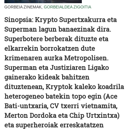
GORBEIA ZINEMAK,
GORBEIALDEA
ZIGOITIA
Sinopsia
: Krypto Supertxakurra eta
Superman lagun banaezinak dira.
Superbotere berberak dituzte eta
elkarrekin borrokatzen dute
krimenaren aurka Metropolisen.
Superman eta Justiziaren Ligako
gainerako kideak bahitzen
dituztenean, Kryptok kaleko koadrila
heterogeneo batekin topo egin (Ace
Bati-untxaria, CV txerri vietnamita,
Merton Dordoka eta Chip Urtxintxa)
eta superheroiak erreskatatzen