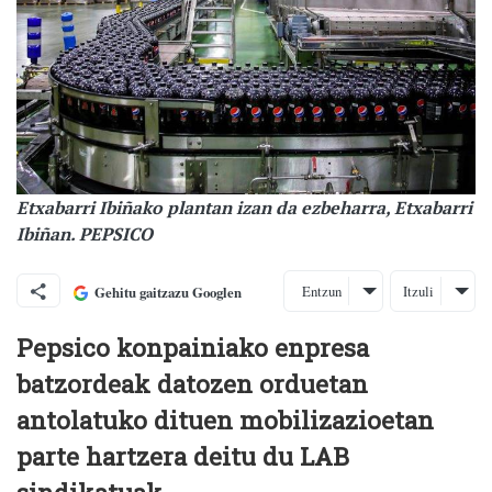
Etxabarri Ibiñako plantan izan da ezbeharra, Etxabarri
Ibiñan. PEPSICO
Entzun
Itzuli
Gehitu gaitzazu Googlen
Pepsico konpainiako enpresa
batzordeak datozen orduetan
antolatuko dituen mobilizazioetan
parte hartzera deitu du LAB