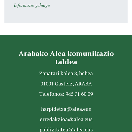
Informazio gehiago
Arabako Alea komunikazio
taldea
Zapatari kalea 8, behea
01001 Gasteiz, ARABA
Telefonoa: 945 71 60 09
harpidetza@alea.eus
erredakzioa@alea.eus
publizitatea@alea.eus