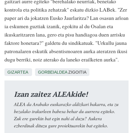
gaitzari aurre egiteko "berehalako neurriak, benetako
kontrola eta politika zehatzak" eskatu dizkio LABek. "Zer
paper ari da jokatzen Eusko Jaurlaritza? Lan osasun arloan
ia eskumen guztiak izanik, egokitu al du Osalan eta
ikuskaritzaren lana, gero eta pisu handiagoa duen arrisku
faktore honetara?" galdetu du sindikatuak. "Urkullu jauna
patronalaren eskutik absentismoaren aurka ateratzen ikusi
dugu berriki, noiz aterako da laneko erailketen aurka".
GIZARTEA
GORBEIALDEA
ZIGOITIA
Izan zaitez ALEAkide!
ALEA da Arabako euskarazko aldizkari bakarra, eta zu
bezalako irakurleen babesa behar du aurrera egiteko.
Zuk ere gurekin bat egin nahi al duzu? Aukera
ezberdinak dituzu gure proiektuarekin bat egiteko.