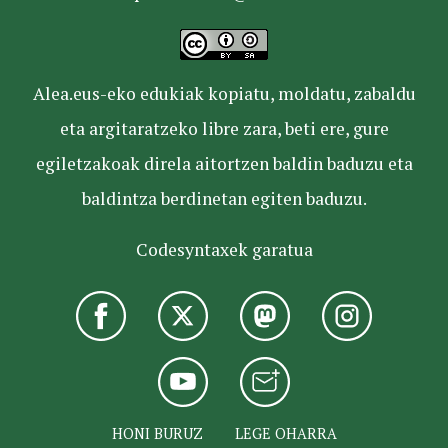
Alea.eus-eko edukiak kopiatu, moldatu, zabaldu
eta argitaratzeko libre zara, beti ere, gure
egiletzakoak direla aitortzen baldin baduzu eta
baldintza berdinetan egiten baduzu.
Codesyntaxek garatua
HONI BURUZ
LEGE OHARRA