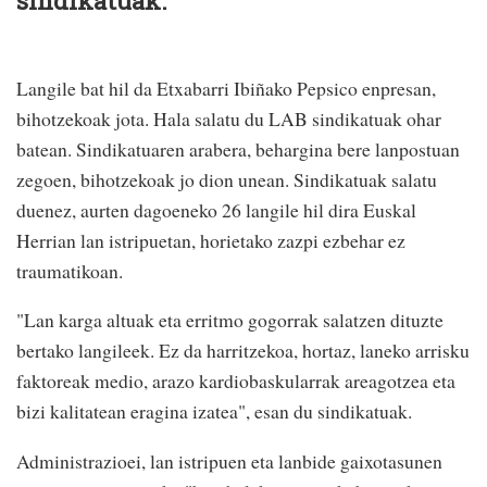
sindikatuak.
Langile bat hil da Etxabarri Ibiñako Pepsico enpresan,
bihotzekoak jota. Hala salatu du LAB sindikatuak ohar
batean. Sindikatuaren arabera, behargina bere lanpostuan
zegoen, bihotzekoak jo dion unean. Sindikatuak salatu
duenez, aurten dagoeneko 26 langile hil dira Euskal
Herrian lan istripuetan, horietako zazpi ezbehar ez
traumatikoan.
"Lan karga altuak eta erritmo gogorrak salatzen dituzte
bertako langileek. Ez da harritzekoa, hortaz, laneko arrisku
faktoreak medio, arazo kardiobaskularrak areagotzea eta
bizi kalitatean eragina izatea", esan du sindikatuak.
Administrazioei, lan istripuen eta lanbide gaixotasunen