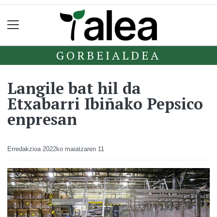
GORBEIALDEA
Langile bat hil da
Etxabarri Ibiñako Pepsico
enpresan
Erredakzioa
2022ko maiatzaren 11