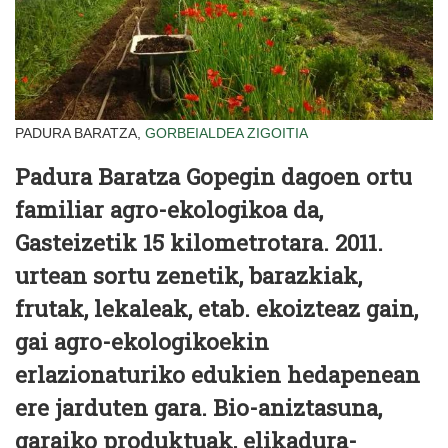
PADURA BARATZA,
GORBEIALDEA
ZIGOITIA
Padura Baratza
Gopegin dagoen ortu
familiar agro-ekologikoa da,
Gasteizetik 15 kilometrotara. 2011.
urtean sortu zenetik, barazkiak,
frutak, lekaleak, etab. ekoizteaz gain,
gai agro-ekologikoekin
erlazionaturiko edukien hedapenean
ere jarduten gara. Bio-aniztasuna,
garaiko produktuak, elikadura-