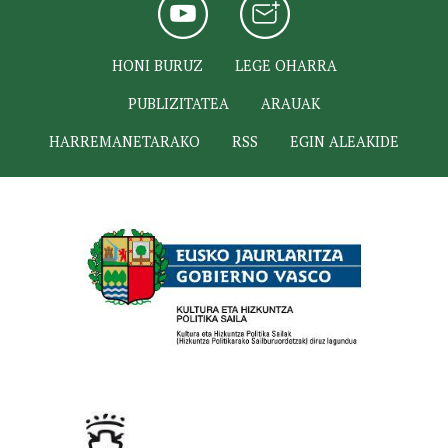
HONI BURUZ
LEGE OHARRA
PUBLIZITATEA
ARAUAK
HARREMANETARAKO
RSS
EGIN ALEAKIDE