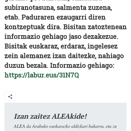
subiranotasuna, salmenta zuzena,
etab. Paduraren ezaugarri diren
kontzeptuak dira. Bisitan zatoztenean
informazio gehiago jaso dezakezue.
Bisitak euskaraz, erdaraz, ingelesez
zein alemanez izan daitezke, nahiago
duzun bezala. Informazio gehiago:
https://labur.eus/31N7Q
Izan zaitez ALEAkide!
ALEA da Arabako euskarazko aldizkari bakarra, eta zu