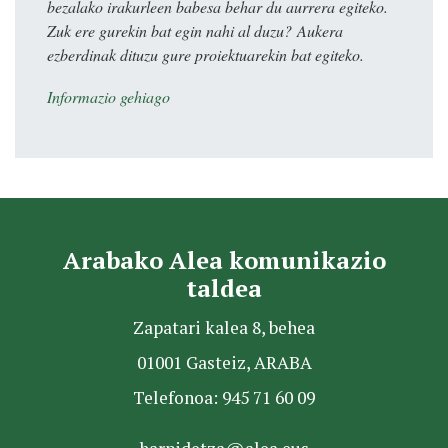
bezalako irakurleen babesa behar du aurrera egiteko.
Zuk ere gurekin bat egin nahi al duzu? Aukera
ezberdinak dituzu gure proiektuarekin bat egiteko.
Informazio gehiago
Arabako Alea komunikazio
taldea
Zapatari kalea 8, behea
01001 Gasteiz, ARABA
Telefonoa: 945 71 60 09