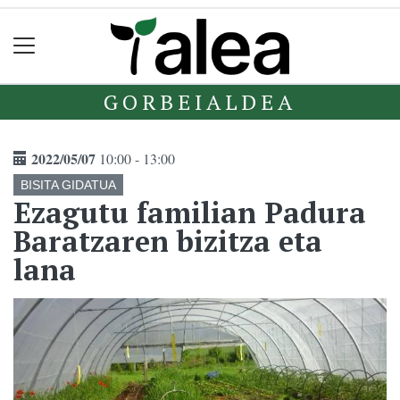
GORBEIALDEA
2022/05/07
10:00 - 13:00
BISITA GIDATUA
Ezagutu familian Padura
Baratzaren bizitza eta
lana