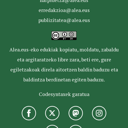
harpidetza@alea.eus
erredakzioa@alea.eus
publizitatea@alea.eus
Alea.eus-eko edukiak kopiatu, moldatu, zabaldu
eta argitaratzeko libre zara, beti ere, gure
egiletzakoak direla aitortzen baldin baduzu eta
baldintza berdinetan egiten baduzu.
Codesyntaxek garatua