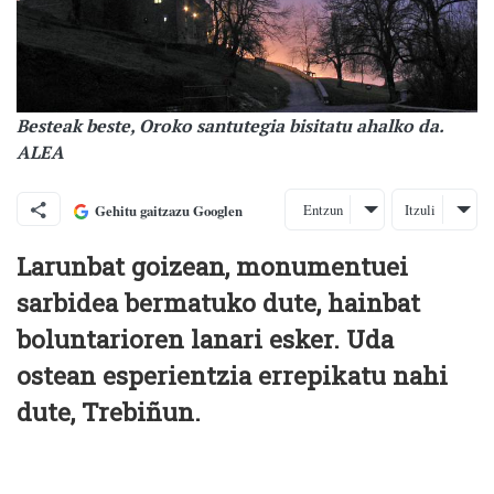
Besteak beste, Oroko santutegia bisitatu ahalko da.
ALEA
Entzun
Itzuli
Gehitu gaitzazu Googlen
Larunbat goizean, monumentuei
sarbidea bermatuko dute, hainbat
boluntarioren lanari esker. Uda
ostean esperientzia errepikatu nahi
dute, Trebiñun.