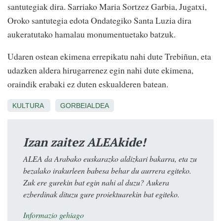
santutegiak dira. Sarriako Maria Sortzez Garbia, Jugatxi,
Oroko santutegia edota Ondategiko Santa Luzia dira
aukeratutako hamalau monumentuetako batzuk.
Udaren ostean ekimena errepikatu nahi dute Trebiñun, eta
udazken aldera hirugarrenez egin nahi dute ekimena,
oraindik erabaki ez duten eskualderen batean.
KULTURA
GORBEIALDEA
Izan zaitez ALEAkide!
ALEA da Arabako euskarazko aldizkari bakarra, eta zu
bezalako irakurleen babesa behar du aurrera egiteko.
Zuk ere gurekin bat egin nahi al duzu? Aukera
ezberdinak dituzu gure proiektuarekin bat egiteko.
Informazio gehiago