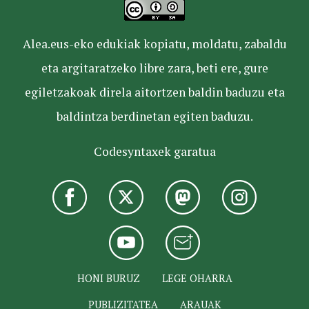
Alea.eus-eko edukiak kopiatu, moldatu, zabaldu
eta argitaratzeko libre zara, beti ere, gure
egiletzakoak direla aitortzen baldin baduzu eta
baldintza berdinetan egiten baduzu.
Codesyntaxek garatua
HONI BURUZ
LEGE OHARRA
PUBLIZITATEA
ARAUAK