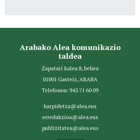
Arabako Alea komunikazio
taldea
Zapatari kalea 8, behea
01001 Gasteiz, ARABA
Telefonoa: 945 71 60 09
harpidetza@alea.eus
erredakzioa@alea.eus
publizitatea@alea.eus