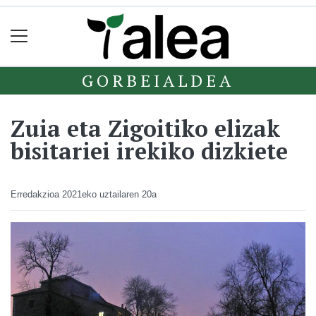
GORBEIALDEA
Zuia eta Zigoitiko elizak
bisitariei irekiko dizkiete
Erredakzioa
2021eko uztailaren 20a