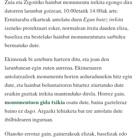
Zuia eta Zigoitiko hainbat monumentu irekita egongo dira
datorren larunbat goizean, 10:00etatik 14:00ak arte.
Ermitaraba elkarteak antolatu duen
Egun batez irekita
izeneko proiektuari esker, normalean itxita dauden eliza,
baseliza eta bestelako hainbat monumentutara sarbidea
bermatuko dute.
Ekimenak bi asteburu hartzen ditu, eta joan den
larunbatean egin zuten aurrena. Ekimenaren
antolatzaileek monumentu horien arduradunekin hitz egin
dute, eta hainbat boluntarioren bitartez ziurtatuko dute
eraikin guztiak irekita mantenduko direla. Horrez gain,
monumentuen gida txikia
osatu dute, baina gazteleraz
baino ez dago. Argazki lehiaketa bat ere antolatu dute
ibilbidearen inguruan.
Olanoko errotaz gain, gainerakoak elizak, baselizak edo