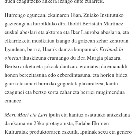
duen ezagutzeko aukera izango dute zuiarrek.
Hurrengo egunean, ekainaren 18an, Zuiako Institutuko
gazteengana hurbilduko dira Iholdi Beristain Martinez
euskal abeslari eta aktorea eta Iker Lauroba abeslaria, eta
elkarrizketa musikatua izango da goizean zehar zentroan.
Igandean, berriz, Haatik dantza konpainiak
Errimak bi
oinetan
ikuskizuna eramango du Bea Murgia plazara.
Bertso ariketa eta jokoak dantzara eramatea da emanaldi
honen berezitasuna edo ezberdintasuna, eta horien bidez
gaurkotasunari buruzko gogoetak plazaratzea, kantu
ezagunei eta bertso sorta zahar eta berriei mugimendua
emanez.
Meri, Mari eta Lari
ipuin eta kantuz osatutako antzezlana
da ekainaren 23ko protagonista, Eidabe Ekimen
Kulturalak produktoraren eskutik. Ipuinak sexu eta genero