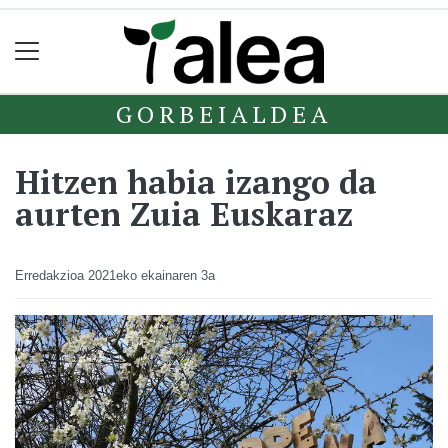
GORBEIALDEA
Hitzen habia izango da
aurten Zuia Euskaraz
Erredakzioa
2021eko ekainaren 3a