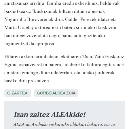
aniztasunaz ari dira, familia eredu ezberdinez, beldurrak
baztertzeaz... Ikuskizunak biltzen dituen abestiak
Yogurinha Borovarenak dira. Galder Perezek idatzi eta
Maria Urcelay aktorearekin batera sortutako ikuskizun
hau umeei zuzenduta dago, baina adin guztietako
lagunentzat da aproposa.
Hilaren azken larunbatean, ekainaren 26an, Zuia Euskaraz
Eguna ospatzearekin batera, udaberriko kultura egitarauari
amaiera emango diote udalerrian, eta udako jarduerak
hasiko dira prestatzen.
GIZARTEA
GORBEIALDEA
ZUIA
Izan zaitez ALEAkide!
ALEA da Arabako euskarazko aldizkari bakarra, eta zu