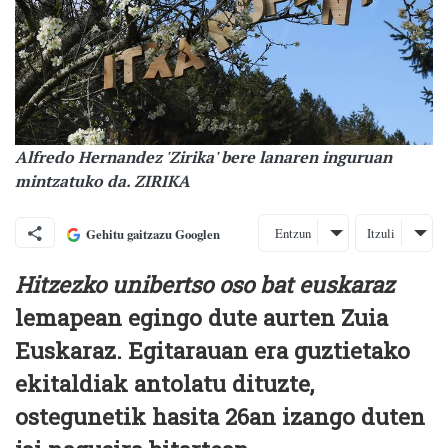
Alfredo Hernandez 'Zirika' bere lanaren inguruan
mintzatuko da. ZIRIKA
Entzun
Itzuli
Gehitu gaitzazu Googlen
Hitzezko unibertso oso bat euskaraz
lemapean egingo dute aurten Zuia
Euskaraz. Egitarauan era guztietako
ekitaldiak antolatu dituzte,
ostegunetik hasita 26an izango duten