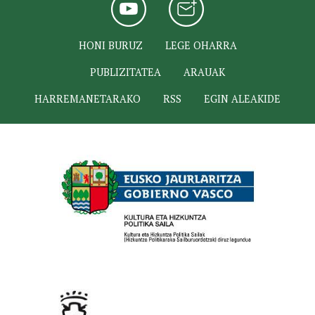
HONI BURUZ
LEGE OHARRA
PUBLIZITATEA
ARAUAK
HARREMANETARAKO
RSS
EGIN ALEAKIDE