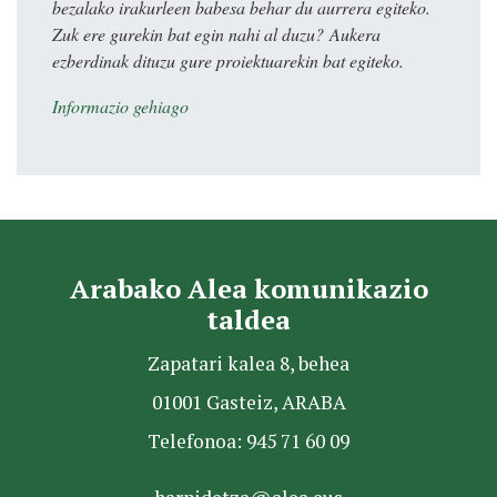
bezalako irakurleen babesa behar du aurrera egiteko.
Zuk ere gurekin bat egin nahi al duzu? Aukera
ezberdinak dituzu gure proiektuarekin bat egiteko.
Informazio gehiago
Arabako Alea komunikazio
taldea
Zapatari kalea 8, behea
01001 Gasteiz, ARABA
Telefonoa: 945 71 60 09