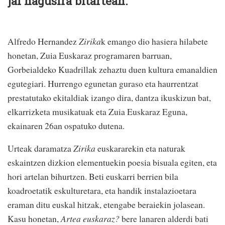
jai nagusira bitartean.
Alfredo Hernandez
Zirika
k emango dio hasiera hilabete
honetan, Zuia Euskaraz programaren barruan,
Gorbeialdeko Kuadrillak zehaztu duen kultura emanaldien
egutegiari. Hurrengo egunetan guraso eta haurrentzat
prestatutako ekitaldiak izango dira, dantza ikuskizun bat,
elkarrizketa musikatuak eta Zuia Euskaraz Eguna,
ekainaren 26an ospatuko dutena.
Urteak daramatza
Zirika
euskararekin eta naturak
eskaintzen dizkion elementuekin poesia bisuala egiten, eta
hori artelan bihurtzen. Beti euskarri berrien bila
koadroetatik eskulturetara, eta handik instalazioetara
eraman ditu euskal hitzak, etengabe beraiekin jolasean.
Kasu honetan,
Artea euskaraz?
bere lanaren alderdi bati