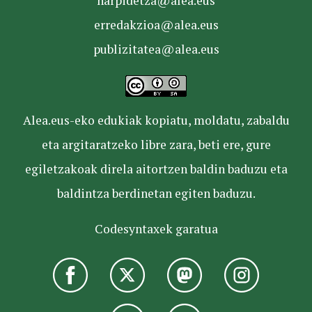
harpidetza@alea.eus
erredakzioa@alea.eus
publizitatea@alea.eus
Alea.eus-eko edukiak kopiatu, moldatu, zabaldu
eta argitaratzeko libre zara, beti ere, gure
egiletzakoak direla aitortzen baldin baduzu eta
baldintza berdinetan egiten baduzu.
Codesyntaxek garatua