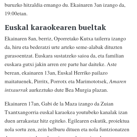
buruzko hitzaldia emango du
. Ekainaren 3an izango da,
19:00etan.
Euskal karaokearen bueltak
Ekainaren 8an, berriz, Oporretako Kutxa tailerra izango
da, hiru eta bederatzi urte arteko seme-alabak dituzten
gurasoentzat. Euskara sustatzeko saioa da, eta familian
euskara gutxi jakin arren ere parte har daiteke. Aste
berean, ekainaren 13an, Euskal Herriko pailazo
maitatuenek, Pirritx, Porrotx eta Marimototsek,
Amaren
intxaurrak
aurkeztuko dute Bea Murgia plazan.
Ekainaren 17an, Gabi de la Maza izango da Zuian
Txantxangorria euskal karaokea youtubeko kanalak izan
duen arrakastaz hitz egiteko. Egilearen eskutik, proiektua
nola sortu zen, zein helburu dituen eta nola funtzionatzen